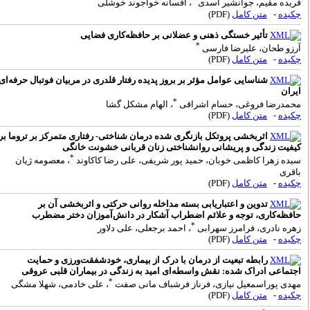
ریده مقیم، جوانشیر اسدی
، افسانه خواجوند خوشلی
کیده
-
متن کامل
(PDF)
تأثیر خستگی ذهنی و عضلانی بر حافظه‌کاری فضایی
*
رزو طحان، علیرضا فارسی
کیده
-
متن کامل
(PDF)
شناسایی عوامل مؤثر بر بروز پدیده رفتار قلدری در مربیان فوتبال حرفه‌ای
یران
*
حمدرضا فروغی، حسام اشراقی
، الهام مشکل گشا
کیده
-
متن کامل
(PDF)
اثربخشی پروتکل بازنگری شده درمان شناختی- رفتاری متمرکز بر تروما بر
یفیت زندگی و پریشانی روانشناختی زنان قربانی خشونت خانگی
*
یده زهرا کاظمی خوبان، حمید پور شریفی، علی رضا کاکاوند
، معصومه ژیان
اقری
کیده
-
متن کامل
(PDF)
تدوین و اعتباریابی بسته مداخله روانی حرکتی و اثربخشی آن بر
افظه‌کاری، توجه و علائم اضطراب آشکار در دانش‌آموزان دختر مضطرب
*
هره نادری، فرامرز سهرابی
، احمد برجعلی، علی دلاور
کیده
-
متن کامل
(PDF)
رابطه تبعیت از درمان با درک از بیماری، خودشفقت‌ورزی و حمایت
جتماعی ادراک شده: نقش واسطه‌ای امید به زندگی در بیماران قلبی عروقی
*
هدی پوراسمعیل نیازی، فرناز فرشباف مانی صفت
، علی خادمی، شهلا مشگی
کیده
-
متن کامل
(PDF)