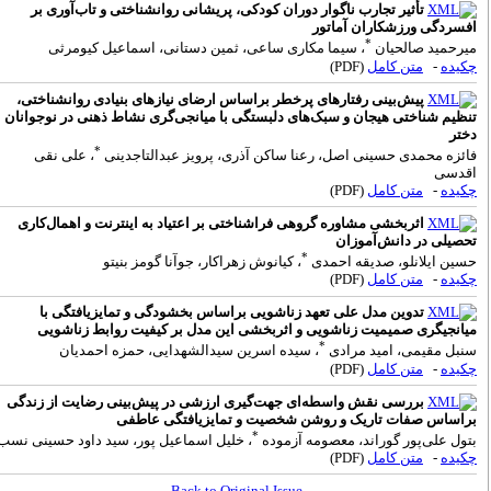
تأثیر تجارب ناگوار دوران کودکی، پریشانی روانشناختی و تاب‌آوری بر
فسردگی ورزشکاران آماتور
*
یرحمید صالحیان
، سیما مکاری ساعی، ثمین دستانی، اسماعیل کیومرثی
کیده
-
متن کامل
(PDF)
پیش‌بینی رفتارهای پرخطر براساس ارضای نیازهای بنیادی روانشناختی،
نظیم شناختی هیجان و سبک‌های دلبستگی با میانجی‌گری نشاط ذهنی در نوجوانان
ختر
*
ائزه محمدی حسینی اصل، رعنا ساکن آذری، پرویز عبدالتاجدینی
، علی نقی
قدسی
کیده
-
متن کامل
(PDF)
اثربخشی مشاوره گروهی فراشناختی بر اعتیاد به اینترنت و اهمال‌کاری
حصیلی در دانش‌آموزان
*
سین ایلانلو، صدیقه احمدی
، کیانوش زهراکار، جوآنا گومز بنیتو
کیده
-
متن کامل
(PDF)
تدوین مدل علی تعهد زناشویی براساس بخشودگی و تمایزیافتگی با
یانجیگری صمیمیت زناشویی و اثربخشی این مدل بر کیفیت روابط زناشویی
*
نبل مقیمی، امید مرادی
، سیده اسرین سیدالشهدایی، حمزه احمدیان
کیده
-
متن کامل
(PDF)
بررسی نقش واسطه‌ای جهت‌گیری ارزشی در پیش‌بینی رضایت از زندگی
راساس صفات تاریک و روشن شخصیت و تمایزیافتگی عاطفی
*
تول علی‌پور گوراند، معصومه آزموده
، خلیل اسماعیل پور، سید داود حسینی نسب
کیده
-
متن کامل
(PDF)
Back to Original Issue