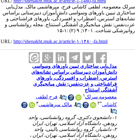
URL:
http://shenakht.muk.ac.ir/article-1-1480-fa.html
سرلک معصومه، لطفی کاشانی فرح، میرهاشمی مالک. مدل‌یابی
ساختاری تبیین باورهای وسواسی دانش‌آموزان دبیرستانی براساس
نشانه‌های استرس، اضطراب و افسردگی، باورهای فراشناختی و
عزت‌نفس: نقش میانجیگری آشفتگی استنتاج. مجله روانشناسی و
روانپزشکی شناخت. ۱۴۰۱; ۹ (۲) :۱-۱۵
URL:
http://shenakht.muk.ac.ir/article-۱-۱۴۸۰-fa.html
مدل‌یابی ساختاری تبیین باورهای وسواسی
دانش‌آموزان دبیرستانی براساس نشانه‌های
استرس، اضطراب و افسردگی، باورهای
فراشناختی و عزت‌نفس: نقش میانجیگری
آشفتگی استنتاج
۱
معصومه سرلک
،
فرح لطفی
۳
۲
*
کاشانی
،
مالک میرهاشمی
۱- دانشجوی دکتری، گروه روانشناسی، واحد
رودهن، دانشگاه آزاد اسلامی، تهران، ایران
۲- دانشیار، گروه روانشناسی بالینی، واحد
رودهن، دانشگاه آزاد اسلامی، تهران، ایران ،