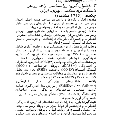
Lotfi.kashani@riau.ac.ir
۳- دانشیار، گروه روانشناسی، واحد رودهن،
دانشگاه آزاد اسلامی، تهران، ایران
چکیده:
(۴۹۱۶ مشاهده)
مقدمه:
افکار، تکانه‌ها و یا تصاویر مزاحم هسته اصلی اختلال
وسواسی اجباری هستند.
از سوی دیگر باورهای وسواسی عامل
مهمی در تبدیل افکار مزاحم به افکار وسواسی می‌باشند.
هدف:
پژوهش حاضر با هدف مدل­‌یابی ساختاری تبیین باورهای
وسواسی دانش‌آموزان
دبیرستانی
براساس نشانه‌های استرس،
اضطراب و افسردگی، باورهای فراشناختی و عزت‌نفس با نقش
میانجیگرانه آشفتگی استنتاج انجام شد.
روش:
این پژوهش از نوع همبستگی بوده و جامعه آماری شامل
همه دانش‌آموزان متوسطه دوم شهرستان الیگودرز در سال
تحصیلی ۱۴۰۰-۱۳۹۹ بودند. حجم
نمونه ۳۰۰ نفر بود که با شیوه
نمونه‌­گیری خوشه‌ای انتخاب شدند. جمع‌آوری داده‌ها با
پرسشنامه‌های باورهای وسواسی (
OBQ۴۴
)، استرس، اضطراب
و افسردگی (
DASS۲۱
)، باورهای فراشناختی (
۳۰
MCQ-
)،
آشفتگی استنتاج (
ICQ-EV
) عزت‌نفس (
RSES
) انجام شد.
تحلیل
داده‌­ها با روش مدل‌سازی معادلات ساختاری توسط نرم‌افزارهای
SPSS
نسخه ۲۰ و
AMOS
نسخه ۲۴ انجام شد.
یافته­‌ها
:
شاخص‌های برازندگی مدل اندازه‌گیری
۲
(
/df
x
,
=۰/۰۸۴
RMSEA
=۳/۱۲) از برازش مدل اندازه‌گیری حمایت
کردند
. همچنین شاخص‌های برازندگی مدل ساختاری
۲
(
/df
x
,
=۰/۰۶۴
RMSEA
=۲/۲۴) نشانگر برازش مدل ساختاری با
داده‌های گردآوری شده بودند.
نتیجه‌گیری:
باورهای فراشناختی، نشانه‌های استرس، افسردگی،
اضطراب و عزت‌نفس از عوامل موثر بر باورهای وسواسی
بودند
،
که آشفتگی استنتاج در روابط آنها با باورهای وسواسی نقشی
میانجی ایفا می‌نمود. ازاین­‌رو در اصلاح باورهای وسواسی حذف و