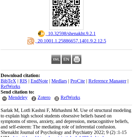
‎ 10.32598/shenakht.9.2.1
‎ 20.1001.1.25886657.1401.9.2.12.5
Download citation:
BibTeX
|
RIS
|
EndNote
|
Medlars
|
ProCite
|
Reference Manager
|
RefWorks
Send citation to:
Mendeley
Zotero
RefWorks
Sarlak M, Lotfi Kashni F, Mirhashmi M. Use of structural modeling
to explain high school students obsessive beliefs based on
symptoms of stress, anxiety, and depression, metacognitive beliefs,
and self-esteem: The mediating role of inferential confusion.
Shenakht Journal of Psychology and Psychiatry 2022; 9 (2) :1-15