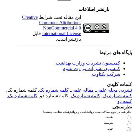
بازنشر اطلاعات
این مقاله تحت شرایط
Creative
Commons Attribution-
NonCommercial 4.0
International License
قابل
بازنشر است.
یگاه های مرتبط
کمیسیون نشریات وزارت بهداشت
کمسیون نشریات وزارت علوم
شرکت یکتاوب
مات کلیدی
ریه
,
مجله علمی
,
مقاله علمی
,
کلمه شماره یک
, کلمه شماره یک,
مه شماره یک
,
کلمه شماره یک
, کلمه شماره دو,
کلمه شماره یک
,
مه دو
رسنجی
 شما در مورد مقالات مجله روانشناسی و روانپزشکی شناخت چیست؟
ضعیف
متوسط
خوب