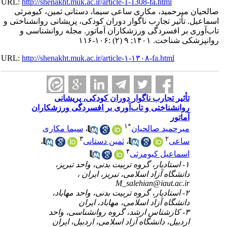
URL:
http://shenakht.muk.ac.ir/article-1-1308-fa.html
صالحیان میرحمید، مکاری ساعی سیما، دستانی ثمین، کیومرثی
اسماعیل. تأثیر تجارب ناگوار دوران کودکی، پریشانی روانشناختی و
تاب‌آوری بر افسردگی ورزشکاران آماتور. مجله روانشناسی و
روانپزشکی شناخت. ۱۴۰۱; ۹ (۲) :۱۰۶-۱۱۶
URL:
http://shenakht.muk.ac.ir/article-۱-۱۳۰۸-fa.html
تأثیر تجارب ناگوار دوران کودکی، پریشانی
روانشناختی و تاب‌آوری بر افسردگی ورزشکاران
آماتور
۱
*
میرحمید صالحیان
،
سیما مکاری
۳
۲
ساعی
،
ثمین دستانی
،
۴
اسماعیل کیومرثی
۱- استادیار، گروه تربیت بدنی، واحد تبریز،
دانشگاه آزاد اسلامی، تبریز، ایران ،
M_salehian@iaut.ac.ir
۲- استادیار، گروه تربیت بدنی، واحد مهاباد،
دانشگاه آزاد اسلامی، مهاباد، ایران
۳- کارشناس ارشد، گروه روانشناسی، واحد
اردبیل، دانشگاه آزاد اسلامی، اردبیل، ایران