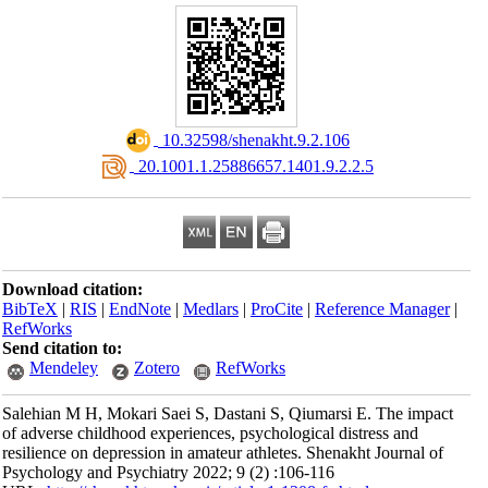
‎ 10.32598/shenakht.9.2.106
‎ 20.1001.1.25886657.1401.9.2.2.5
Download citation:
BibTeX
|
RIS
|
EndNote
|
Medlars
|
ProCite
|
Reference Manager
|
RefWorks
Send citation to:
Mendeley
Zotero
RefWorks
Salehian M H, Mokari Saei S, Dastani S, Qiumarsi E. The impact
of adverse childhood experiences, psychological distress and
resilience on depression in amateur athletes. Shenakht Journal of
Psychology and Psychiatry 2022; 9 (2) :106-116