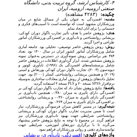
۴- کارشناس ارشد، گروه تربیت بدنی، دانشگاه
صنعتی ارومیه، ارومیه، ایران
چکیده:
(۴۲۸۳ مشاهده)
مقدمه:
افسردگی به عنوان یکی از مسائل شایع در میان
ورزشکاران مشهود است که توانسته است تا آسیب­‌های فکری و
جسمانی را برای آنان ایجاد نماید.
هدف:
پژوهش حاضر با هدف تأثیر تجارب ناگوار دوران کودکی،
پریشانی روانشناختی و تاب‌آوری بر افسردگی ورزشکاران آماتور
طراحی و اجرا گردید.
روش:
روش پژوهش حاضر توصیفی- تحلیلی بود. جامعه آماری
شامل ورزشکاران آماتور کشور ایران در سال ۱۴۰۰ بود. تعداد
۳۸۴ نفر براساس روش نمونه‌گیری در دسترس به‌عنوان نمونه
پژوهش مشخص شدند. ابزار گردآوری اطلاعات در پژوهش حاضر
شامل پرسشنامه‌های افسردگی بک (۱۹۹۶)، تاب­آوری کونور و
دیویدسون (۲۰۰۳)، تجارب ناگوار دوران کودکی پورنقاش و امینی
(۲۰۱۹) و همچنین پریشانی روانشناختی کسلر (۲۰۰۰) بود. جهت
تحلیل داده‌های پژوهش از روش آماری معادلات ساختاری به‌وسیله
نرم‌افزار
SPSS
نسخه ۲۰ و
PLS
نسخه ۲ استفاده گردید.
یافته‌­ها:
نتایج پژوهش نشان داد که تجارب ناگوار دوران کودکی بر
افسردگی دارای تأثیری به میزان ۰/۳۸۰، همچنین تاب‌آوری بر
افسردگی دارای تأثیری به میزان ۰/۳۶۰- و پریشانی روانشناختی
بر افسردگی دارای تأثیری به میزان ۰/۲۶۴ بود.
نتیجه­‌گیری:
در مسیر کاهش میزان فرسودگی ورزشکاران، نیاز
است تا ضمن مدیریت تجارب ناگوار دوران کودکی و پریشانی
روانشناختی شرایطی جهت بهبود تاب­‌آوری ورزشکاران نیز
فراهم گردد. در مجموع با توجه به نتایج پژوهش حاضر پیشنهاد
می‌گردد تا با برگزاری دوره‌های آموزشی، شرایطی جهت
توانمندسازی ذهنی و روانی ورزشکاران فراهم نمود.
واژه‌های کلیدی:
افسردگی
،
تاب‌آوری
،
پریشانی