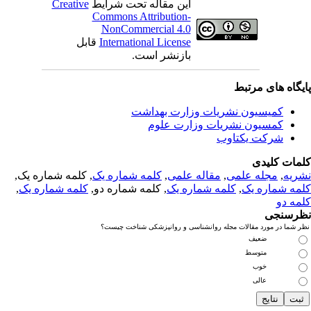
این مقاله تحت شرایط
Creative
Commons Attribution-
NonCommercial 4.0
International License
قابل
بازنشر است.
یگاه های مرتبط
کمیسیون نشریات وزارت بهداشت
کمسیون نشریات وزارت علوم
شرکت یکتاوب
مات کلیدی
ریه
,
مجله علمی
,
مقاله علمی
,
کلمه شماره یک
, کلمه شماره یک,
مه شماره یک
,
کلمه شماره یک
, کلمه شماره دو,
کلمه شماره یک
,
مه دو
رسنجی
 شما در مورد مقالات مجله روانشناسی و روانپزشکی شناخت چیست؟
ضعیف
متوسط
خوب
عالی