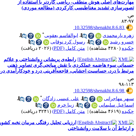
هارت‌های اصلی هوش منطقی- ریاضی گاردنر با استفاده از
صویرسازی تشدید مغناطیسی کارکردی (مطالعه موردی)
.
۹۷-
‎ 10.32598/shenakht.8.6.83
*
هره یارمحمدی
،
ابوالقاسم یعقوبی
،
سرو رشید
،
رسول کرد نوقابی
کیده
(۴۲۸۰ مشاهده)
|
متن کامل (PDF)
(۲۰۲۶ دریافت)
رابطه‌ی پریشانی روانشناختی و علائم
سمانی سوء هاضمه عملکردی با نقش میانجی‌گری تصاویر ذهنی
رتبط با درد، حساسیت احشایی، فاجعه‌آفرینی درد و خودکار‌آمدی درد
.
۱۱۳-
‎ 10.32598/shenakht.8.6.98
*
پهر مهاجرانی
،
علی عیسی زادگان
،
سماعیل سلیمانی
،
زیبا خرم
کیده
(۴۶۱۹ مشاهده)
|
متن کامل (PDF)
(۳۲۴۱ دریافت)
ارزیابی تحلیل رفتگی مربیان نخبه کشور
 ارتباط آن با سلامت روانشناختی
.