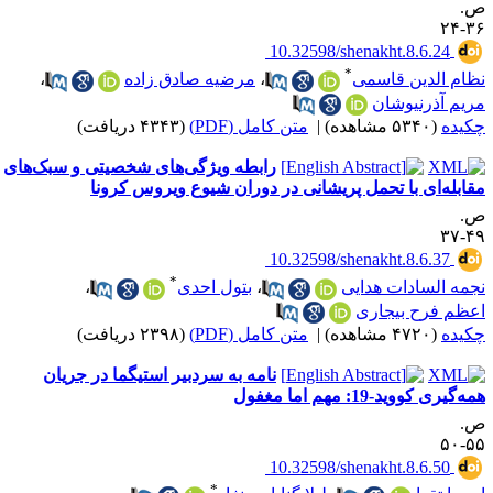
.
۳۶-
‎ 10.32598/shenakht.8.6.24
*
ظام الدین قاسمی
،
مرضیه صادق زاده
،
ریم آذرنیوشان
کیده
(۵۳۴۰ مشاهده)
|
متن کامل (PDF)
(۴۳۴۳ دریافت)
رابطه ویژگی‌های شخصیتی و سبک‌های
قابله‌ای با تحمل پریشانی در دوران شیوع ویروس کرونا
.
۴۹-
‎ 10.32598/shenakht.8.6.37
*
جمه السادات هدایی
،
بتول احدی
،
عظم فرح بیجاری
کیده
(۴۷۲۰ مشاهده)
|
متن کامل (PDF)
(۲۳۹۸ دریافت)
نامه به سردبیر استیگما در جریان
ه‌‌گیری کووید-19: مهم اما مغفول
.
۵۵-
‎ 10.32598/shenakht.8.6.50
*