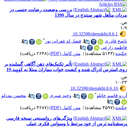
بررسی وضعیت رضایت جنسی در
ردان متأهل شهر سنندج در سال 1399
.
۹
‎ 10.32598/shenakht.8.6.1
*
اصح قادری
،
فضل له غفرانی پور
،
اطمه زارعی
کیده
(۵۱۴۳ مشاهده)
|
متن کامل (PDF)
(۲۶۴۸ دریافت)
تأثیر تکنیک‌های ذهن آگاهی گسلیده بر
وی استرس ادراک شده و کیفیت خواب بیماران مبتلا به کووید-19
.
۲۳-
‎ 10.32598/shenakht.8.6.10
*
رزو قاسم خانلو
،
وحید صبری
،
محسن مددلو
کیده
(۴۵۹۷ مشاهده)
|
متن کامل (PDF)
(۳۶۸۷ دریافت)
ویژگی‌های روانسنجی نسخه فارسی
رسشنامه ترس از خود مرتبط با وسواس فکری عملی