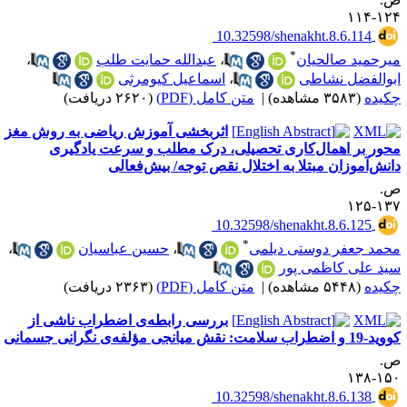
۱۲۴-۱
‎ 10.32598/shenakht.8.6.114
*
یرحمید صالحیان
،
عبدالله حمایت طلب
،
بوالفضل نشاطی
،
اسماعیل کیومرثی
کیده
(۳۵۸۳ مشاهده)
|
متن کامل (PDF)
(۲۶۲۰ دریافت)
اثربخشی آموزش ریاضی به روش مغز
حور بر اهمال‌کاری تحصیلی، درک مطلب و سرعت یادگیری
انش‌آموزان مبتلا به اختلال نقص توجه/ بیش‌فعالی
.
۱۳۷-۱
‎ 10.32598/shenakht.8.6.125
*
حمد جعفر دوستی دیلمی
،
حسین عباسیان
،
ید علی کاظمی پور
کیده
(۵۴۴۸ مشاهده)
|
متن کامل (PDF)
(۲۳۶۳ دریافت)
بررسی رابطه‌‌ی اضطراب ناشی از
 و اضطراب سلامت: نقش میانجی‌‌ مؤلفه‌ی نگرانی جسمانی
.
۱۵۰-۱
‎ 10.32598/shenakht.8.6.138