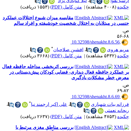
رسیا تقوا
،
لیلا گنابادی نژاد
کیده
(۴۰۰۸ مشاهده)
|
متن کامل (PDF)
(۱۵۵۳ دریافت)
مقایسه میزان شیوع اختلالات عملکرد
نسی در مبتلایان به اختلال شخصیت خودشیفته و افراد سالم
.
۶۸-
‎ 10.32598/shenakht.8.6.56
*
ریم هروی
،
افشین صلاحیان
کیده
(۵۴۳۲ مشاهده)
|
متن کامل (PDF)
(۳۶۶۸ دریافت)
بررسی اثربخشی مداخله حافظه فعال
ر عملکرد حافظه فعال دیداری- فضایی کودکان پیش‌دبستانی در
عرض خطر مشکلات یادگیری
.
۸۲-
‎ 10.32598/shenakht.8.6.69
*
رزانه بیات شهبازی
،
علی اکبر ارجمند نیا
،
یحانه نعمتی
کیده
(۴۷۵۳ مشاهده)
|
متن کامل (PDF)
(۲۶۳۷ دریافت)
بررسی مناطق مغزی مرتبط با