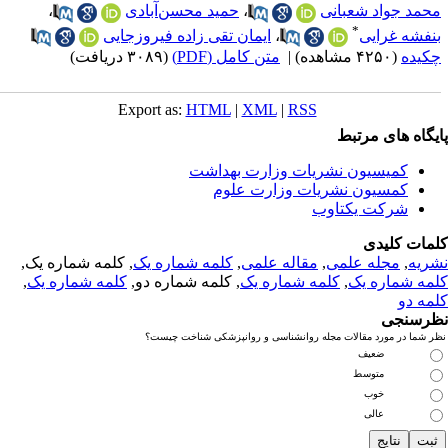
حمد جواد شعبانی
،
حمید محسن‌آبادی
،
*
نفشه غرایی
،
ایمان تقی زاده فیروزجایی
کیده
(۴۲۵۰ مشاهده)
|
متن کامل (PDF)
(۳۰۸۹ دریافت)
Export as:
HTML
|
XML
|
RSS
یگاه های مرتبط
کمیسیون نشریات وزارت بهداشت
کمسیون نشریات وزارت علوم
شرکت یکتاوب
مات کلیدی
ریه
,
مجله علمی
,
مقاله علمی
,
کلمه شماره یک
, کلمه شماره یک,
مه شماره یک
,
کلمه شماره یک
, کلمه شماره دو,
کلمه شماره یک
,
مه دو
رسنجی
 شما در مورد مقالات مجله روانشناسی و روانپزشکی شناخت چیست؟
ضعیف
متوسط
خوب
عالی