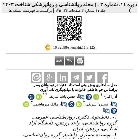
دوره ۱۱، شماره ۳ - ( مجله روانشناسی و روانپزشکی شناخت ۱۴۰۳
|
)
جلد ۱۱ شماره ۳ صفحات ۱۳۶-۱۲۵
برگشت به فهرست نسخه ها
‎ 10.32598/shenakht.11.3.125
مدل ساختاری پیش بینی استعداد اعتیاد در نوجوانان پسر
براساس جو عاطفی خانواده با میانجیگری تاب آوری
۲
*
۱
،
آذر اکبری
حسن پاشا شریفی
۳
۳
،
،
نسترن شریفی
مالک میرهاشمی
۱- . دانشجوی دکتری روان‌شناسی عمومی،
گروه روانشناسی، واحد رودهن، دانشگاه آزاد
اسلامی، رودهن، ایران.
۲- نویسنده مسئول، دانشیار گروه روان‌شناسی،