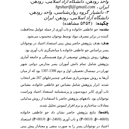
واحد رودهن، دانشگاه آزاد اسلامی، رودهن،
ایران ،
hpsharifi@gmail.com
۳- دانشیار گروه روان‌شناسی، واحد رودهن،
دانشگاه آزاد اسلامی، رودهن، ایران
چکیده:
(۵۴۵۴ مشاهده)
مقدمه:
جو عاطفی خانواده و تاب آوری از جمله عوامل محافظت
کننده در برابر مصرف مواد توسط نوجوان محسوب می‌شود.
هدف:
هدف پژوهش حاضر پیش بینی استعداد اعتیاد در نوجوانان
پسر براساس جو عاطفی خانواده با میانجیگری تاب آوری بود.
روش:
روش پژوهش توصیفی از نوع همبستگی و جامعه آماری
پژوهش شامل تمام دانش آموزان پسر مدارس دولتی شهر
تهران در نیمسال تحصیلی اول و دوم 1398-1397 بود که از میان
آن‌ها به روش نمونه‌برداری تصادفی چندمرحله­ای 267 نفر انتخاب
شدند. ابزار پژوهش شامل مقیاس جو عاطفی خانواده،
مقیاس
تاب آوری
کانر
دیویدسون
و
پرسشنامه استعداد اعتیاد ویراست
نوجوانان بود.
داده­های پژوهش حاضر با استفاده از روش مدلیابی
معادلات ساختاری و نرم افزار ایموس تحلیل شدند.
یافته­‌ها:
نتایج پژوهش حاضر نشان داد جو عاطفی خانواده
(468/0-=
β
، 001/0=
P
) و تاب آوری (246/0-=
β
، 001/0=
P
) استعداد
اعتیاد در نوجوانان پسر را به صورت منفی و معنادار پیش بینی