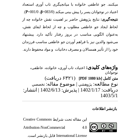
می­کنند. جو عاطفی خانواده با میانجیگری تاب آوری استعداد
اعتیاد در نوجوانان پسر را پیش بینی می­کند (083/0=
β
، 001/0=
P
).
نتیجه‌­گیری:
نتایج پژوهش حاضر بر اهمیت نقش خانواده چه از
لحاظ ایجاد جو عاطفی مطلوب و چه از لحاظ ایفای نقش،
به‌عنوان الگویی مناسب در بروز رفتار تأکید دارد. پیشنهاد
می‌شود والدین نیز با فراهم آوردن جو عاطفی مناسب فرزندان
خود را از تأثیر همسالان و مصرف دخانیات و مواد محفوظ دارند.
واژه‌های کلیدی:
،
،
،
،
اعتیاد
تاب آوری
خانواده
عاطفی
نوجوانان
(۶۳۲۱ دریافت)
متن کامل
[PDF 1080 kb]
نوع مطالعه:
| موضوع مقاله:
پژوهشي
تخصصي
دریافت: 1402/1/17 | پذیرش: 1402/6/13 | انتشار:
1403/5/1
بازنشر اطلاعات
این مقاله تحت شرایط
Creative Commons
Attribution-NonCommercial 4.0
International License
قابل بازنشر است.