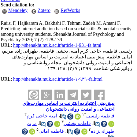
Send citation to:
Mendeley
Zotero
RefWorks
Raiisi F, Hajikaram A, Bakhshi F, Tehrani Zadeh M, Amani F.
Predicting internet addiction based on social skills & mental security
among university students. Shenakht Journal of Psychology and
Psychiatry 2020; 7 (2) :128-139
URL:
http://shenakht.muk.ac.ir/article-1-931-fa.html
رئیسی فاطمه، حاجی کرم آمنه، بخشی فاطمه، طهرانی‌زاده مریم،
امانی فاطمه. پیش‌بینی اعتیاد به اینترنت بر اساس مهارت‌های
اجتماعی و امنیت روانی دانشجویان. مجله روانشناسی و
روانپزشکی شناخت. ۱۳۹۹; ۷ (۲) :۱۲۸-۱۳۹
URL:
http://shenakht.muk.ac.ir/article-۱-۹۳۱-fa.html
پیش‌بینی اعتیاد به اینترنت بر اساس مهارت‌های
اجتماعی و امنیت روانی دانشجویان
۲
۱
*
فاطمه رئیسی
،
آمنه حاجی کرم
۳
،
فاطمه بخشی
،
مریم
۵
۴
طهرانی‌زاده
،
فاطمه امانی