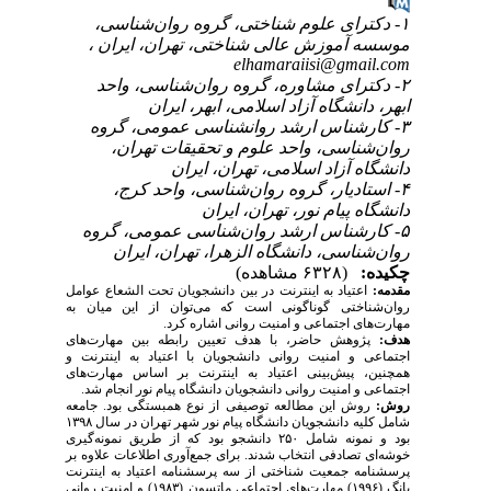
۱- دکترای علوم شناختی، گروه روان‌شناسی،
موسسه آموزش عالی شناختی، تهران، ایران ،
elhamaraiisi@gmail.com
۲- دکترای مشاوره، گروه روان‌شناسی، واحد
ابهر، دانشگاه آزاد اسلامی، ابهر، ایران
۳- کارشناس ارشد روانشناسی عمومی، گروه
روان‌شناسی، واحد علوم و تحقیقات تهران،
دانشگاه آزاد اسلامی، تهران، ایران
۴- استادیار، گروه روان‌شناسی، واحد کرج،
دانشگاه پیام نور، تهران، ایران
۵- کارشناس ارشد روان‌شناسی عمومی، گروه
روان‌شناسی، دانشگاه الزهرا، تهران، ایران
چکیده:
(۶۳۲۸ مشاهده)
مقدمه:
اعتیاد به اینترنت در بین دانشجویان تحت ‌الشعاع عوامل
روان‌شناختی گوناگونی است که می‌توان از این میان به
مهارت‌های اجتماعی و امنیت روانی اشاره کرد.
هدف:
پژوهش حاضر، با هدف تعیین رابطه بین مهارت‌های
اجتماعی و امنیت روانی دانشجویان با اعتیاد به اینترنت و
همچنین، پیش‌بینی اعتیاد به اینترنت بر اساس مهارت‌های
اجتماعی و امنیت روانی دانشجویان دانشگاه پیام نور انجام شد.
روش:
روش این مطالعه توصیفی از نوع همبستگی بود. جامعه
شامل کلیه دانشجویان دانشگاه پیام نور شهر تهران در سال ۱۳۹۸
بود و نمونه شامل ۲۵۰ دانشجو بود که از طریق نمونه‌­گیری
خوشه‌ای تصادفی انتخاب شدند. برای جمع‌آوری اطلاعات علاوه بر
پرسش­نامه جمعیت شناختی از سه پرسشنامه اعتیاد به اینترنت
یانگ (۱۹۹۶) مهارت‌های اجتماعی ماتسون (۱۹۸۳) و امنیت روانی