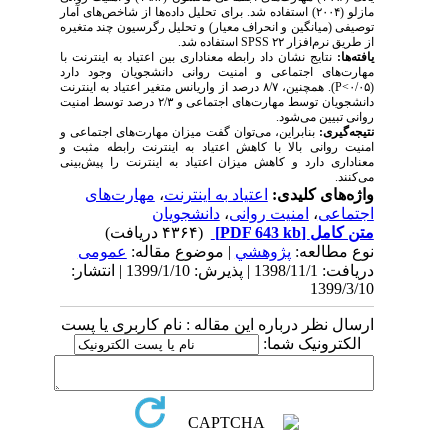
مازلو (۲۰۰۴) استفاده شد
.
برای تحلیل داده‌ها از شاخص‌های آمار
توصیفی (میانگین و انحراف ‌معیار) و تحلیل رگرسیون چند متغیره
از طریق نرم‌افزار ۲۲
SPSS
استفاده شد.
یافته‌­ها:
نتایج نشان داد رابطه معناداری بین اعتیاد به اینترنت با
مهارت‌های اجتماعی و امنیت روانی دانشجویان وجود دارد
(۰/۰۵>
P
). همچنین، ۸/۷ درصد از واریانس متغیر اعتیاد به اینترنت
دانشجویان توسط مهارت‌های اجتماعی و ۲/۳ درصد توسط امنیت
روانی تبیین می‌شود.
نتیجه‌­گیری:
بنابراین، می‌توان گفت میزان مهارت‌های اجتماعی و
امنیت روانی بالا با کاهش اعتیاد به اینترنت رابطه مثبت و
معناداری دارد و کاهش میزان اعتیاد به اینترنت را پیش‌بینی
می‌کنند.
واژه‌های کلیدی:
اعتیاد به اینترنت
،
مهارت‌های
اجتماعی
،
امنیت روانی
،
دانشجویان
متن کامل
[PDF 643 kb]
(۴۳۶۴ دریافت)
نوع مطالعه:
پژوهشي
| موضوع مقاله:
عمومى
دریافت: 1398/11/1 | پذیرش: 1399/1/10 | انتشار:
1399/3/10
ارسال نظر درباره این مقاله : نام کاربری یا پست
الکترونیک شما: