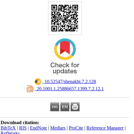
‎ 10.52547/shenakht.7.2.128
‎ 20.1001.1.25886657.1399.7.2.12.1
Download citation:
BibTeX
|
RIS
|
EndNote
|
Medlars
|
ProCite
|
Reference Manager
|
RefWorks