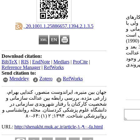
کارهای
ولی با
‎ 20.1001.1.25886657.1394.2.1.3.5
انی و
ی است
که جهت انتخاب نمونه‌های آماری از روش طبقه‌بندی تصادفی استفاده شده است و جهت گردآوری داده‌ها از پرسشنامه استاندارد پادساکف (1990)
به استناد مدل ارگان جهت سنجش رفتار شهروندی در قالب 5 بعد و پرسشنامه استاندارد نیهوف مورمن (1993) جهت سنجش عدالت با 3 بعد و
اد که بین عدالت
Download citation:
ر وجود
BibTeX
|
RIS
|
EndNote
|
Medlars
|
ProCite
|
روندی
Reference Manager
|
RefWorks
Send citation to:
Mendeley
Zotero
RefWorks
جهان بین منیره، ایراندوست منصور، کندایی بهرام،
زارعی مژده. بررسی رابطه بین عدالت سازمانی و
شخصیت کارکنان با رفتار شهروندی سازمانی در
دانشگاه علوم پزشکی کردستان. مجله روانشناسی و
روانپزشکی شناخت. ۱۳۹۴; ۲ (۱) :۶۴-۸۰
URL:
http://shenakht.muk.ac.ir/article-۱-۹۰-fa.html