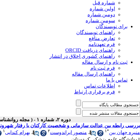
شماره قبل
اولین شماره
دومین شماره
سومین شماره
برای نویسندگان
راهنمای نویسندگان
تعارض منافع
فرم تعهدنامه
راهنمای دریافت ORCID
راهنمای کشوری اخلاق در انتشار
ثبت نام و ارسال مقاله
فرم ثبت نام
راهنمای ارسال مقاله
تماس با ما
اطلاعات تماس
فرم برقراری ارتباط
دوره ۲، شماره ۱ - ( مجله روانشناسی و روانپزشکی شناخت ۱۳۹۴ )
بررسی رابطه بین عدالت سازمانی و شخصیت کارکنان با رفتار شهرون
۱
۲
۱
*
منیره جهان بین
،
منصور ایراندوست
،
بهرام کندایی
۱- دانشگاه علوم پزشکی کردستان