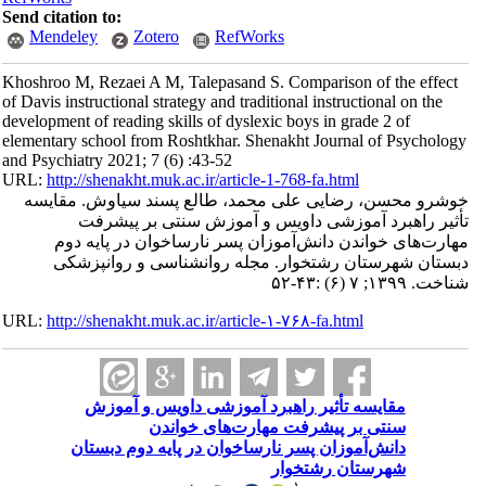
Send citation to:
Mendeley
Zotero
RefWorks
Khoshroo M, Rezaei A M, Talepasand S. Comparison of the effect
of Davis instructional strategy and traditional instructional on the
development of reading skills of dyslexic boys in grade 2 of
elementary school from Roshtkhar. Shenakht Journal of Psychology
and Psychiatry 2021; 7 (6) :43-52
URL:
http://shenakht.muk.ac.ir/article-1-768-fa.html
خوشرو محسن، رضایی علی محمد، طالع پسند سیاوش. مقایسه
تأثیر راهبرد آموزشی داویس و آموزش سنتی بر پیشرفت
مهارت‌های خواندن دانش‌آموزان پسر نارساخوان در پایه دوم
دبستان شهرستان رشتخوار. مجله روانشناسی و روانپزشکی
شناخت. ۱۳۹۹; ۷ (۶) :۴۳-۵۲
URL:
http://shenakht.muk.ac.ir/article-۱-۷۶۸-fa.html
مقایسه تأثیر راهبرد آموزشی داویس و آموزش
سنتی بر پیشرفت مهارت‌های خواندن
دانش‌آموزان پسر نارساخوان در پایه دوم دبستان
شهرستان رشتخوار