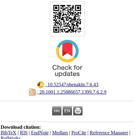
‎ 10.52547/shenakht.7.6.43
‎ 20.1001.1.25886657.1399.7.6.2.9
Download citation:
BibTeX
|
RIS
|
EndNote
|
Medlars
|
ProCite
|
Reference Manager
|
RefWorks