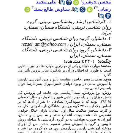
۱
محسن خوشرو
،
علی محمد
۳
۲
*
رضایی
،
سیاوش طالع پسند
۱- کارشناس ارشد روانشناسی تربیتی، گروه
روان شناسی تربیتی، دانشگاه سمنان، سمنان،
ایران
۲- دانشیار، گروه روان شناسی تربیتی، دانشگاه
سمنان، سمنان، ایران ،
rezaei_am@yahoo.com
۳- دانشیار، گروه روان شناسی تربیتی، دانشگاه
سمنان، سمنان، ایران
چکیده:
(۵۲۴۰ مشاهده)
مقدمه:
مهارت خواندن یکی از مهم‌ترین مهارت­‌ها در دوره ابتدایی
است به طوری که اختلال در آن بر یادگیری سایر دروس تأثیر می­‌
گذارد.
هدف
: هدف پژوهش حاضر، مقایسه تأثیر راهبرد آموزشی داویس
با آموزش سنتی در بهبود خواندن دانش‌­آموزان پسر نارسا خوان
پایه دوم ابتدایی بود.
روش
: نوع پژوهش، نیمه آزمایشی بود. جامعه این پژوهش کل
دانش‌­آموزان پسر پایه دوم ابتدایی شهر رشتخوار در سال تحصیلی
۹۵-۱۳۹۴ بودند که با نمونه‌گیری تصادفی ۱۰ نفر از آن‌ها که بر
اساس چک ‌لیست ۲۷ گویه بررسی نشانگان نارساخوانی، کارنامه
و کارت سنجش سلامت سال اول ابتدایی، دارای اختلال خواندن
تشخیص داده شده بودند، انتخاب شدند و ســپس ایــن دانش‌­
آموزان به صورت تصادفی به دو گروه، آزمایشی با مداخله روش
داویس و گروه با آموزش سنتی تقسیم شدند. پس از اجرای
مداخله آموزشی داویس پس‌­آزمون روی هر دو گروه اجرا شد و
داده­‌های حاصل از پیش‌­آزمون و پس‌­آزمون با استفاده از
spss