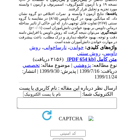
نسخه ۱۹ و با آزمون کلموگروف– اسمیرنوف و آزمون
t
وابسته
مورد تجزیه و تحلیل قرار گرفتند.
یافته‌­ها:
نتایج آزمون
t
وابسته و نمرات اختلافی دو گروه نشان
داد، که میانگین بهبود در گروه داویس (۸/۱۵) در مقایسه با گروه
سنتی (۲/۶۷) تفاوت قابل توجهی دارد که این حاکی از تاثیر مداخله
درمانی داویس بر بهبود خواندن دانش‌­آموزان است (۰/۰۱>
p
).
نتیجه­‌گیری
: می­‌توان نتیجه گرفت که روش داویس با افزایش دامنه
دقت و توجه، بهبود حافظه دیداری و درک مطلب، باعث پیشرفت
در مهارت خواندن دانش‌­آموزان شده است.
واژه‌های کلیدی:
خواندن
،
نارساخوانی
،
روش
داویس
،
روش سنتی
متن کامل
[PDF 654 kb]
(۲۱۵۶ دریافت)
نوع مطالعه:
پژوهشي
| موضوع مقاله:
تخصصي
دریافت: 1399/7/16 | پذیرش: 1399/9/30 | انتشار:
1399/11/24
ارسال نظر درباره این مقاله : نام کاربری یا پست
الکترونیک شما: