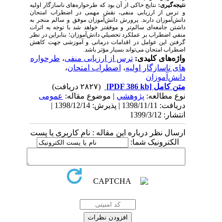
نتیجه‌گیری:
نتایج حاکی از آن بود که طرحواره‌های ناسازگار اولیه
و ترس از ارزیابی منفی، نقش مهمی در اضطراب امتحان
دانش‌آموزان دارند. پرورش دانش‌­آموزان موفق و سالم منجر به
داشتن جامعه‌­ای سالم‌تر و موفق­تر خواهد شد ﺑﺎ ﺗﻮﺟﻪ ﺑﻪ اﺛﺮات
ﻣﻨﻔﻲ اﺿﻄﺮاب ﺑﺮ ﻋﻤﻠﻜﺮد ﺗﺤﺼﻴﻠﻲ داﻧش‌آموزان؛ بنابراین در نظر
گرفتن این عوامل در اقدامات درمانی و آموزشی جهت کاهش
اضطراب امتحان می‌تواند بسیار مؤثر باشد.
واژه‌های کلیدی:
ترس از ارزیابی منفی
،
طرحواره­‌
های ناسازگار اولیه
،
اضطراب امتحان
،
دانش‌آموزان
متن کامل
[PDF 386 kb]
(۲۸۲۷ دریافت)
نوع مطالعه:
پژوهشي
| موضوع مقاله:
عمومى
دریافت: 1398/11/11 | پذیرش: 1398/12/14 |
انتشار: 1399/3/12
ارسال نظر درباره این مقاله : نام کاربری یا پست
الکترونیک شما: