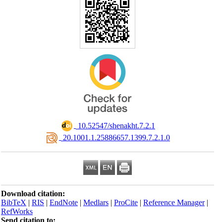
‎ 10.52547/shenakht.7.2.1
‎ 20.1001.1.25886657.1399.7.2.1.0
Download citation:
BibTeX
|
RIS
|
EndNote
|
Medlars
|
ProCite
|
Reference Manager
|
RefWorks
Send citation to: