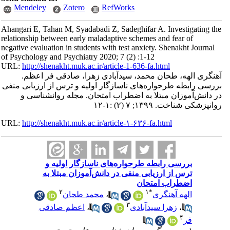
Mendeley
Zotero
RefWorks
Ahangari E, Tahan M, Syadabadi Z, Sadeghifar A. Investigating the
relationship between early maladaptive schemes and fear of
negative evaluation in students with test anxiety. Shenakht Journal
of Psychology and Psychiatry 2020; 7 (2) :1-12
URL:
http://shenakht.muk.ac.ir/article-1-636-fa.html
آهنگری الهه، طحان محمد، سیدآبادی زهرا، صادقی فر اعظم.
بررسی رابطه طرحواره‌های ناسازگار اولیه و ترس از ارزیابی منفی
در دانش‌آموزان مبتلا به اضطراب امتحان. مجله روانشناسی و
روانپزشکی شناخت. ۱۳۹۹; ۷ (۲) :۱-۱۲
URL:
http://shenakht.muk.ac.ir/article-۱-۶۳۶-fa.html
بررسی رابطه طرحواره‌های ناسازگار اولیه و
ترس از ارزیابی منفی در دانش‌آموزان مبتلا به
اضطراب امتحان
۲
۱
*
الهه آهنگری
،
محمد طحان
۳
،
زهرا سیدآبادی
،
اعظم صادقی
۴
فر