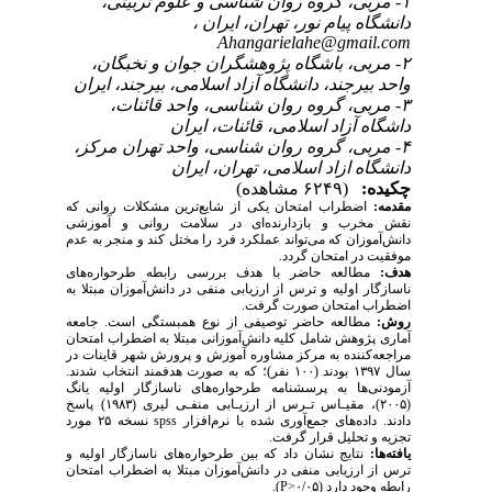
۱- مربی، گروه روان شناسی و علوم تربیتی،
دانشگاه پیام نور، تهران، ایران ،
Ahangarielahe@gmail.com
۲- مربی، باشگاه پژوهشگران جوان و نخبگان،
واحد بیرجند، دانشگاه آزاد اسلامی، بیرجند، ایران
۳- مربی، گروه روان شناسی، واحد قائنات،
داشگاه آزاد اسلامی، قائنات، ایران
۴- مربی، گروه روان شناسی، واحد تهران مرکز،
دانشگاه ازاد اسلامی، تهران، ایران
چکیده:
(۶۲۴۹ مشاهده)
مقدمه:
اضطراب امتحان یکی از شایع‌ترین مشکلات روانی که
نقش مخرب و بازدارنده‌ای در سلامت روانی و آموزشی
دانش‌آموزان که می‌تواند عملکرد فرد را مختل کند و منجر به عدم
موفقیت در امتحان گردد.
هدف:
مطالعه حاضر با هدف بررسی رابطه طرحواره‌­های
ناسازگار اولیه و ترس از ارزیابی منفی در دانش‌­آموزان مبتلا به
اضطراب امتحان صورت گرفت.
روش:
مطالعه حاضر توصیفی از نوع همبستگی است. جامعه
آماری پژوهش شامل کلیه دانش‌­آموزانی مبتلا به اضطراب امتحان
مراجعه‌کننده به مرکز مشاوره آموزش و پرورش شهر قاینات در
سال ۱۳۹۷ بودند (۱۰۰ نفر)؛ که به صورت هدفمند انتخاب شدند.
آزمودنی­‌ها به پرسشنامه طرحواره­‌های ناسازگار اولیه یانگ
(۲۰۰۵)، مقیـاس تـرس از ارزیـابی منفـی لیری (۱۹۸۳) پاسخ
دادند. داده‌های جمع­‌آوری شده با نرم‌­افزار
spss
نسخه ۲۵ مورد
تجزیه و تحلیل قرار گرفت.
یافته‌ها:
نتایج نشان داد که بین طرحواره­‌های ناسازگار اولیه و
ترس از ارزیابی منفی در دانش‌­آموزان مبتلا به اضطراب امتحان
رابطه وجود دارد (۰/۰۵<
P
).