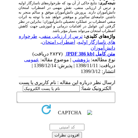
نتیجه‌گیری:
نتایج حاکی از آن بود که طرحواره‌های ناسازگار اولیه
و ترس از ارزیابی منفی، نقش مهمی در اضطراب امتحان
دانش‌آموزان دارند. پرورش دانش‌­آموزان موفق و سالم منجر به
داشتن جامعه‌­ای سالم‌تر و موفق­تر خواهد شد ﺑﺎ ﺗﻮﺟﻪ ﺑﻪ اﺛﺮات
ﻣﻨﻔﻲ اﺿﻄﺮاب ﺑﺮ ﻋﻤﻠﻜﺮد ﺗﺤﺼﻴﻠﻲ داﻧش‌آموزان؛ بنابراین در نظر
گرفتن این عوامل در اقدامات درمانی و آموزشی جهت کاهش
اضطراب امتحان می‌تواند بسیار مؤثر باشد.
واژه‌های کلیدی:
ترس از ارزیابی منفی
،
طرحواره­‌
های ناسازگار اولیه
،
اضطراب امتحان
،
دانش‌آموزان
متن کامل
[PDF 386 kb]
(۲۸۲۷ دریافت)
نوع مطالعه:
پژوهشي
| موضوع مقاله:
عمومى
دریافت: 1398/11/11 | پذیرش: 1398/12/14 |
انتشار: 1399/3/12
ارسال نظر درباره این مقاله : نام کاربری یا پست
الکترونیک شما: