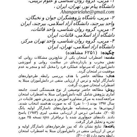
۱- مربی، گروه روان شناسی و علوم تربیتی،
دانشگاه پیام نور، تهران، ایران ،
Ahangarielahe@gmail.com
۲- مربی، باشگاه پژوهشگران جوان و نخبگان،
واحد بیرجند، دانشگاه آزاد اسلامی، بیرجند، ایران
۳- مربی، گروه روان شناسی، واحد قائنات،
داشگاه آزاد اسلامی، قائنات، ایران
۴- مربی، گروه روان شناسی، واحد تهران مرکز،
دانشگاه ازاد اسلامی، تهران، ایران
چکیده:
(۶۲۵۱ مشاهده)
مقدمه:
اضطراب امتحان یکی از شایع‌ترین مشکلات روانی که
نقش مخرب و بازدارنده‌ای در سلامت روانی و آموزشی
دانش‌آموزان که می‌تواند عملکرد فرد را مختل کند و منجر به عدم
موفقیت در امتحان گردد.
هدف:
مطالعه حاضر با هدف بررسی رابطه طرحواره‌­های
ناسازگار اولیه و ترس از ارزیابی منفی در دانش‌­آموزان مبتلا به
اضطراب امتحان صورت گرفت.
روش:
مطالعه حاضر توصیفی از نوع همبستگی است. جامعه
آماری پژوهش شامل کلیه دانش‌­آموزانی مبتلا به اضطراب امتحان
مراجعه‌کننده به مرکز مشاوره آموزش و پرورش شهر قاینات در
سال ۱۳۹۷ بودند (۱۰۰ نفر)؛ که به صورت هدفمند انتخاب شدند.
آزمودنی­‌ها به پرسشنامه طرحواره­‌های ناسازگار اولیه یانگ
(۲۰۰۵)، مقیـاس تـرس از ارزیـابی منفـی لیری (۱۹۸۳) پاسخ
دادند. داده‌های جمع­‌آوری شده با نرم‌­افزار
spss
نسخه ۲۵ مورد
تجزیه و تحلیل قرار گرفت.
یافته‌ها:
نتایج نشان داد که بین طرحواره­‌های ناسازگار اولیه و
ترس از ارزیابی منفی در دانش‌­آموزان مبتلا به اضطراب امتحان
رابطه وجود دارد (۰/۰۵<
P
).