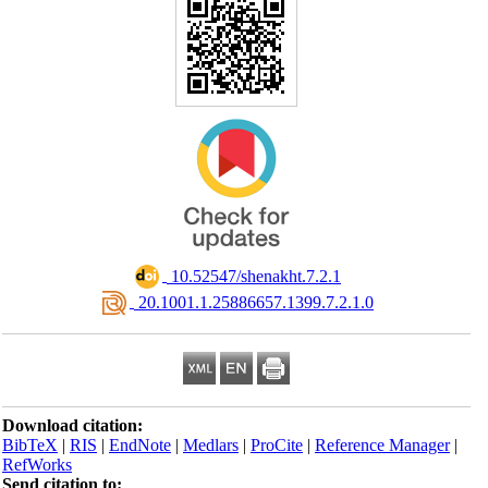
‎ 10.52547/shenakht.7.2.1
‎ 20.1001.1.25886657.1399.7.2.1.0
Download citation:
BibTeX
|
RIS
|
EndNote
|
Medlars
|
ProCite
|
Reference Manager
|
RefWorks
Send citation to: