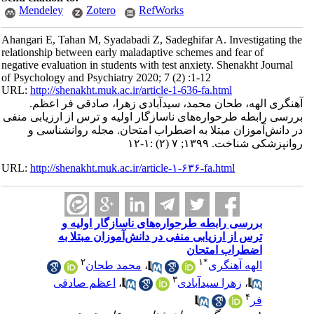
Mendeley
Zotero
RefWorks
Ahangari E, Tahan M, Syadabadi Z, Sadeghifar A. Investigating the
relationship between early maladaptive schemes and fear of
negative evaluation in students with test anxiety. Shenakht Journal
of Psychology and Psychiatry 2020; 7 (2) :1-12
URL:
http://shenakht.muk.ac.ir/article-1-636-fa.html
آهنگری الهه، طحان محمد، سیدآبادی زهرا، صادقی فر اعظم.
بررسی رابطه طرحواره‌های ناسازگار اولیه و ترس از ارزیابی منفی
در دانش‌آموزان مبتلا به اضطراب امتحان. مجله روانشناسی و
روانپزشکی شناخت. ۱۳۹۹; ۷ (۲) :۱-۱۲
URL:
http://shenakht.muk.ac.ir/article-۱-۶۳۶-fa.html
بررسی رابطه طرحواره‌های ناسازگار اولیه و
ترس از ارزیابی منفی در دانش‌آموزان مبتلا به
اضطراب امتحان
۲
۱
*
الهه آهنگری
،
محمد طحان
۳
،
زهرا سیدآبادی
،
اعظم صادقی
۴
فر