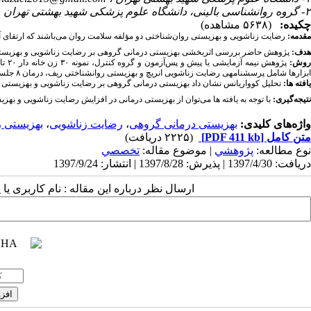
۲- گروه روانشناسی بالینی، دانشگاه علوم پزشکی شهید بهشتی تهران
چکیده:
(۵۶۳۸ مشاهده)
مقدمه:
رضایت زناشویی و بهزیستی روان‌شناختی دو مؤلفه سلامت روان می‌باشند که ارتقای آن
هدف:
پژوهش حاضر بررسی اثربخشی بهزیستی درمانی گروهی بر رضایت زناشویی و بهزیستی ر
وش:
ابزارها شامل پرسشنامه­ی رضایت زناشویی انریچ و بهزیستی روان­شناختی ریف، درمان ۸ جلسه­ی ۹۰ دقیقه ای ۲ جلسه در هفته اجرا و ۲ مرحله ارزیابی صورت گرفت، پیش و پس از مداخله.
یافته ها:
تحلیل کوواریانس نشان داد بهزیستی درمانی گروهی بر رضایت زناشویی و بهزیستی رو
نتیجه‌گیری:
با توجه به یافته ها می‌توان از بهزیستی درمانی در افزایش رضایت زناشویی و بهزیس
واژه‌های کلیدی:
بهزیستی درمانی گروهی
،
رضایت زناشویی
،
بهزیستی ر
متن کامل
[PDF 411 kb]
(۲۲۲۵ دریافت)
نوع مطالعه:
پژوهشي
| موضوع مقاله:
تخصصي
دریافت: 1397/4/30 | پذیرش: 1397/8/28 | انتشار: 1397/9/24
ارسال نظر درباره این مقاله : نام کاربری ی