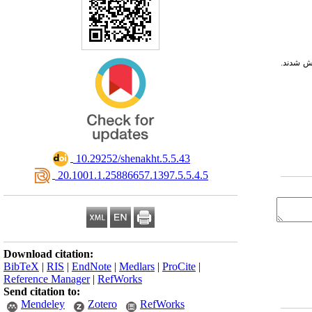
گروه ۱۵ نفری آزمایش و کنترل گمارش شدند.
‎ 10.29252/shenakht.5.5.43
‎ 20.1001.1.25886657.1397.5.5.4.5
Download citation:
BibTeX
|
RIS
|
EndNote
|
Medlars
|
ProCite
|
Reference Manager
|
RefWorks
Send citation to:
Mendeley
Zotero
RefWorks