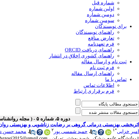
شماره قبل
اولین شماره
دومین شماره
سومین شماره
برای نویسندگان
راهنمای نویسندگان
تعارض منافع
فرم تعهدنامه
راهنمای دریافت ORCID
راهنمای کشوری اخلاق در انتشار
ثبت نام و ارسال مقاله
فرم ثبت نام
راهنمای ارسال مقاله
تماس با ما
اطلاعات تماس
فرم برقراری ارتباط
دوره ۵، شماره ۵ - ( مجله روانشناسی و روانپزشکی شناخت ۱۳۹۷ )
اثربخشی بهزیستی درمانی گروهی بر رضایت زناشویی و بهزیستی روان 
۲
۱
*
امیر خزایی
،
حمید شمسی پور
،
محمد حسن دو
۱- دانشگاه علوم پزشکی شهید بهشتی تهران ،
hazaei2015@gmail.com