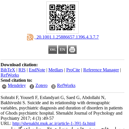
‎ 20.1001.1.25886657.1396.4.3.7.7
Download citation:
BibTeX
|
RIS
|
EndNote
|
Medlars
|
ProCite
|
Reference Manager
|
RefWorks
Send citation to:
Mendeley
Zotero
RefWorks
Sohrabi F, Yousefi F, Esfandyari G, Saed G, Abdollahi N,
Bakhivushi S. Suicide and its relationship with demographic
variables, psychiatric diagnosis and duration of disorders in patients
of Ghods psychiatric hospital. Shenakht Journal of Psychology and
Psychiatry 2017; 4 (3) :49-57
URL:
http://shenakht.muk.ac.ir/article-1-391-fa.html
سهرابی فاتح، یوسفی فایق، اسفندیاری غلامرضا، ساعد گل نیا،