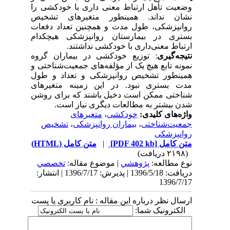
وضعیت تأهل ارتباط معنی داری با خودکشی را
نشان نداند. همینطور متغیرهای تشخیص
روانپزشکی، طول مدت و همچنین تعداد دفعات
بستری در بیمارستان روانپزشکی هیچکدام
ارتباط معنی‌داری با خودکشی نداشتند.
نتیجه‌گیری
:
توزیع خودکشی در بیماران گروه
نمونه تابع هیچ یک از مؤلفه‌های جمعیت‌شناختی و
همینطور تشخیص روانپزشکی و تعداد و طول
مدت بستری نبود. در این زمینه متغیرهای
شناختی ممکن است دخیل باشند که برای روشن
شدن بیشتر به مطالعات دیگری نیاز است.
واژه‌های کلیدی:
خودکشی
،
متغیرهای
جمعیت‌شناختی
،
بیماران روانپزشکی
،
تشخیص
روانپزشکی
متن کامل
[PDF 402 kb]
|
متن کامل (HTML)
(۲۱۹۸ دریافت)
نوع مطالعه:
پژوهشي
| موضوع مقاله:
تخصصي
دریافت: 1396/5/18 | پذیرش: 1396/7/17 | انتشار:
1396/7/17
ارسال نظر درباره این مقاله : نام کاربری یا پست
الکترونیک شما: