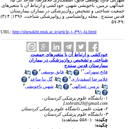
عبدالهی نرمین، باخویشی شهین. خودکشی و ارتباط آن با متغیرهای
جمعیت شناختی و تشخیص روان‌پزشکی در بیماران بیمارستان
قدس سنندج . مجله روانشناسی و روانپزشکی شناخت. ۱۳۹۶; ۴ (۳)
:۴۹-۵۷
URL:
http://shenakht.muk.ac.ir/article-۱-۳۹۱-fa.html
خودکشی و ارتباط آن با متغیرهای جمعیت
شناختی و تشخیص روان‌پزشکی در بیماران
بیمارستان قدس سنندج
۲
۱
*
فاتح سهرابی
،
فایق یوسفی
،
۳
۲
غلامرضا اسفندیاری
،
گل نیا ساعد
۳
۳
،
نرمین عبدالهی
،
شهین باخویشی
۱- دانشگاه علوم پزشکی کردستان ،
f.sohrabi20@gmail.com
۲- هیئت علمی دانشگاه علوم پزشکی کردستان
۳- دانشگاه علوم پزشکی کردستان
چکیده:
(۵۵۸۰ مشاهده)
چکیده: