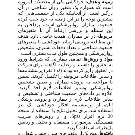
زمینه و هدف:
خودکشی یکی از معضلات امروزه
است که همواره یک متغیر روان شناختی در آن
درگیر است. از آنجاییکه یکی از جمعیت‌هایی که
بیشترین توجه را در این زمینه به خود جلب کرده
جمعیت بیماران روانپزشکی است، پرداختن به
این مسئله و بررسی ارتباط آن با متغیرهای
مربوطه در این بیماران اهمیت خاصی دارد. هدف
این مطالعه بررسی ارتباط خودکشی با متغیرهای
جمعیت شناختی و تعداد دفعات بستری، تشخیص
روان‌پزشکی و همچنین طول مدت بستری است
مواد و روش‌ها
: تمامی بیمارانی که شرایط ورود
به تحقیق را داشتند و رضایت آگاهانه برای شرکت
در تحقیق را پر کرده بودند (152 نفر) پرسشنامه‌ها
و سایر اطلاعات مربوطه را تکمیل کردند. سپس
با مراجعه به پرونده بیماران و تعیین تشخیص
روانپزشکی
,
وسایر اطلاعات لازم اخذ گردید.
علاوه بر داده‌های جمعیت شناختی و تشخیص و
سایر اطلاعات لازم از بیماران و پرونده پزشکی
آنان، از پرسشنامه افکار خودکشی بک نیز
استفاده شد. برای تحلیل نتایج با استفاده از نسخه
20 نرم افزار
Spss
، و از روش‌های ضریب
همبستگی پیرسون،
t
مستقل، و تحلیل واریانس
یک‌طرفه استفاده گردید.
یافته‌ها
: هیچ یک از متغیرهای سن، جنس، شغل، و