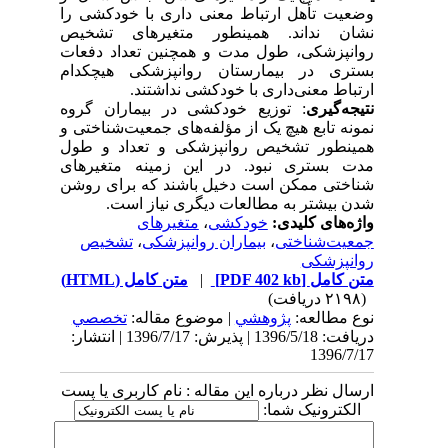
وضعیت تأهل ارتباط معنی داری با خودکشی را
نشان نداند. همینطور متغیرهای تشخیص
روانپزشکی، طول مدت و همچنین تعداد دفعات
بستری در بیمارستان روانپزشکی هیچکدام
ارتباط معنی‌داری با خودکشی نداشتند.
نتیجه‌گیری
:
توزیع خودکشی در بیماران گروه
نمونه تابع هیچ یک از مؤلفه‌های جمعیت‌شناختی و
همینطور تشخیص روانپزشکی و تعداد و طول
مدت بستری نبود. در این زمینه متغیرهای
شناختی ممکن است دخیل باشند که برای روشن
شدن بیشتر به مطالعات دیگری نیاز است.
واژه‌های کلیدی:
خودکشی
،
متغیرهای
جمعیت‌شناختی
،
بیماران روانپزشکی
،
تشخیص
روانپزشکی
متن کامل
[PDF 402 kb]
|
متن کامل (HTML)
(۲۱۹۸ دریافت)
نوع مطالعه:
پژوهشي
| موضوع مقاله:
تخصصي
دریافت: 1396/5/18 | پذیرش: 1396/7/17 | انتشار:
1396/7/17
ارسال نظر درباره این مقاله : نام کاربری یا پست
الکترونیک شما: