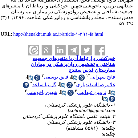
عبدالهی نرمین، باخویشی شهین. خودکشی و ارتباط آن با متغیرهای
جمعیت شناختی و تشخیص روان‌پزشکی در بیماران بیمارستان
قدس سنندج . مجله روانشناسی و روانپزشکی شناخت. ۱۳۹۶; ۴ (۳)
:۴۹-۵۷
URL:
http://shenakht.muk.ac.ir/article-۱-۳۹۱-fa.html
خودکشی و ارتباط آن با متغیرهای جمعیت
شناختی و تشخیص روان‌پزشکی در بیماران
بیمارستان قدس سنندج
۲
۱
*
فاتح سهرابی
،
فایق یوسفی
،
۳
۲
غلامرضا اسفندیاری
،
گل نیا ساعد
۳
۳
،
نرمین عبدالهی
،
شهین باخویشی
۱- دانشگاه علوم پزشکی کردستان ،
f.sohrabi20@gmail.com
۲- هیئت علمی دانشگاه علوم پزشکی کردستان
۳- دانشگاه علوم پزشکی کردستان
چکیده:
(۵۵۸۱ مشاهده)
چکیده: