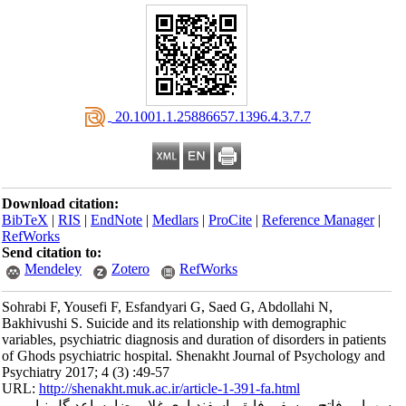
‎ 20.1001.1.25886657.1396.4.3.7.7
Download citation:
BibTeX
|
RIS
|
EndNote
|
Medlars
|
ProCite
|
Reference Manager
|
RefWorks
Send citation to:
Mendeley
Zotero
RefWorks
Sohrabi F, Yousefi F, Esfandyari G, Saed G, Abdollahi N,
Bakhivushi S. Suicide and its relationship with demographic
variables, psychiatric diagnosis and duration of disorders in patients
of Ghods psychiatric hospital. Shenakht Journal of Psychology and
Psychiatry 2017; 4 (3) :49-57
URL:
http://shenakht.muk.ac.ir/article-1-391-fa.html
سهرابی فاتح، یوسفی فایق، اسفندیاری غلامرضا، ساعد گل نیا،