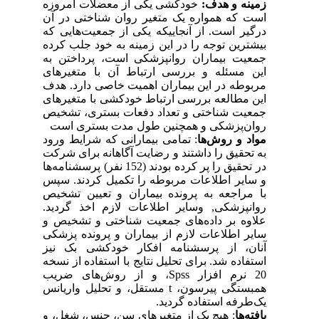
زمینه و هدف:
خودکشی یکی از معضلات امروزه
است که همواره یک متغیر روان شناختی در آن
درگیر است. از آنجاییکه یکی از جمعیت‌هایی که
بیشترین توجه را در این زمینه به خود جلب کرده
جمعیت بیماران روانپزشکی است، پرداختن به
این مسئله و بررسی ارتباط آن با متغیرهای
مربوطه در این بیماران اهمیت خاصی دارد. هدف
این مطالعه بررسی ارتباط خودکشی با متغیرهای
جمعیت شناختی و تعداد دفعات بستری، تشخیص
روان‌پزشکی و همچنین طول مدت بستری است
مواد و روش‌ها
: تمامی بیمارانی که شرایط ورود
به تحقیق را داشتند و رضایت آگاهانه برای شرکت
در تحقیق را پر کرده بودند (152 نفر) پرسشنامه‌ها
و سایر اطلاعات مربوطه را تکمیل کردند. سپس
با مراجعه به پرونده بیماران و تعیین تشخیص
روانپزشکی
,
وسایر اطلاعات لازم اخذ گردید.
علاوه بر داده‌های جمعیت شناختی و تشخیص و
سایر اطلاعات لازم از بیماران و پرونده پزشکی
آنان، از پرسشنامه افکار خودکشی بک نیز
استفاده شد. برای تحلیل نتایج با استفاده از نسخه
20 نرم افزار
Spss
، و از روش‌های ضریب
همبستگی پیرسون،
t
مستقل، و تحلیل واریانس
یک‌طرفه استفاده گردید.
یافته‌ها
: هیچ یک از متغیرهای سن، جنس، شغل، و