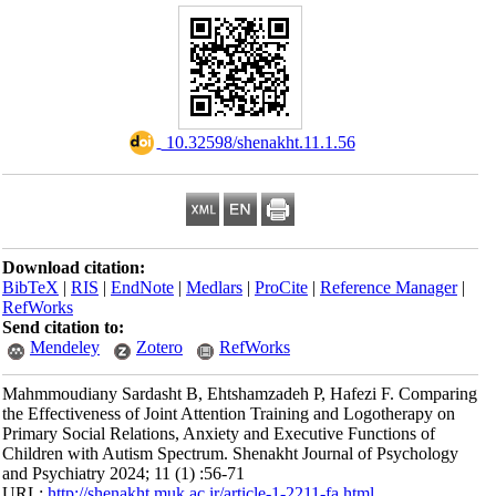
‎ 10.32598/shenakht.11.1.56
Download citation:
BibTeX
|
RIS
|
EndNote
|
Medlars
|
ProCite
|
Reference Manager
|
RefWorks
Send citation to:
Mendeley
Zotero
RefWorks
Mahmmoudiany Sardasht B, Ehtshamzadeh P, Hafezi F. Comparing
the Effectiveness of Joint Attention Training and Logotherapy on
Primary Social Relations, Anxiety and Executive Functions of
Children with Autism Spectrum. Shenakht Journal of Psychology
and Psychiatry 2024; 11 (1) :56-71
URL:
http://shenakht.muk.ac.ir/article-1-2211-fa.html