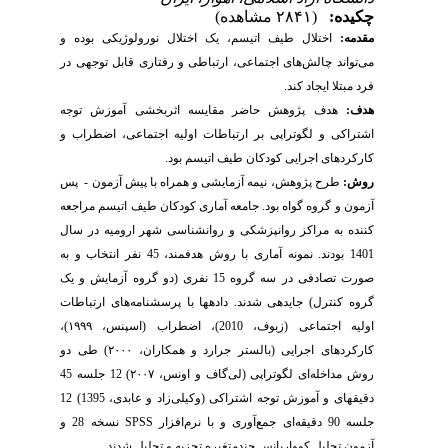
چکیده:
(۲۸۴۱ مشاهده)
مقدم
ه:
اختلال طیف اتیسم، یک اختلال نورولوژیکی بوده و
می‌تواند چالش‌های اجتماعی، ارتباطی و رفتاری قابل توجهی در
فرد مبتلا ایجاد کند.
هدف:
هدف پژوهش حاضر مقایسه اثربخشی آموزش توجه
اشتراکی و لگوتراپی بر ارتباطات اولیه اجتماعی، اضطراب و
کارکردهای اجرایی کودکان طیف اتیسم بود.
روش‌:
طرح پژوهش، نیمه آزمایشی و همراه با پیش آزمون - پس
آزمون و گروه گواه بود. جامعه آماری کودکان طیف اتیسم مراجعه
کننده به مراکز روانپزشکی و روان­شناسی شهر ارومیه در سال
1401 بودند. نمونه آماری با روش هدفمند، 45 نفر انتخاب و به
صورت تصادفی در سه گروه 15 نفری (دو گروه آزمایش و یک
گروه کنترل) جایدهی شدند. داده­ها با پرسشنامه‌های ارتباطات
اولیه اجتماعی (زبوف، 2010)، اضطراب (اسپنس، ۱۹۹۹)،
کارکردهای اجرایی (بالستر جرارد و همکاران، ۲۰۰۰) طی دو
روش مداخله‌ای لگوتراپی (لی‌گاف و اونس، ۲۰۰۷) 12 جلسه 45
دقیقه­ای و آموزش توجه اشتراکی (وکیلی‌زاد و عابدی، 1395) 12
جلسه 90 دقیقه‌ای
جمع‌آوری و با نرم‌افزار
SPSS
نسخه 28 و
آزمون تحلیل کوواریانس چندمتغیره تجزیه و تحلیل شدند