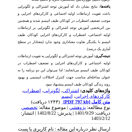
یافته‌ها:
نتایج نشان داد که آموزش توجه اشتراکی و لگوتراپی
باعث تقویت ارتباطات اولیه اجتماعی و کارکردهای اجرایی و
موجب تضعیف اضطراب در کودکان طیف اتیسم شدند و همچنین
بین اثربخشی آموزش توجه اشتراکی و لگوتراپی بر ارتباطات
اولیه اجتماعی، اضطراب و کارکردهای اجرایی کودکان طیف
اتیسم با یکدیگر تفاوت معناداری وجود ندارد (معنادار در سطح
آماری یک درصد).
نتیجه‌گیری:
آموزش توجه اشتراکی و لگوتراپی به تقویت ارتباطات
اولیه اجتماعی و کارکردهای اجرایی و تضعیف اضطراب در
کودکان طیف اتیسم می‌انجامد؛ لذا می‌توان این دو برنامه را به
عنوان مداخله‌ای مناسب جهت کنترل اختلالات اتیسمی و بهبود
روند زندگی کودکان طیف اتیسم پیشنهاد نمود.
واژه‌های کلیدی:
اشتراکی
،
لگوتراپی
،
اضطراب
،
کارکردهای اجرایی
،
اتیسم
متن کامل
[PDF 797 kb]
(۱۲۴۳ دریافت)
نوع مطالعه:
پژوهشي
| موضوع مقاله:
تخصصي
دریافت: 1401/9/29 | پذیرش: 1402/8/22 | انتشار:
1403/2/12
ارسال نظر درباره این مقاله : نام کاربری یا پست