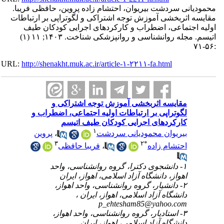
محمودیانی سردشت بیریوان، احتشام زاده پروین، حافظی فریبا.
مقایسه اثربخشی آموزش توجه اشتراکی و لگوتراپی بر ارتباطات
اولیه اجتماعی، اضطراب و کارکردهای اجرایی کودکان طیف
اتیسم. مجله روانشناسی و روانپزشکی شناخت. ۱۴۰۳; ۱۱ (۱)
:۵۶-۷۱
URL:
http://shenakht.muk.ac.ir/article-۱-۲۲۱۱-fa.html
مقایسه اثربخشی آموزش توجه اشتراکی و
لگوتراپی بر ارتباطات اولیه اجتماعی، اضطراب و
کارکردهای اجرایی کودکان طیف اتیسم
۱
بیریوان محمودیانی سردشت
،
پروین
۳
۲
*
احتشام زاده
،
فریبا حافظی
۱- دانشجوی دکترا، گروه روانشناسی، واحد
اهواز، دانشگاه آزاد اسلامی، اهواز، ایران
۲- دانشیار، گروه روانشناسی، واحد اهواز،
دانشگاه آزاد اسلامی، اهواز، ایران ،
p_ehtesham85@yahoo.com
۳- استادیار، گروه روانشناسی، واحد اهواز،
دانشگاه آزاد اسلامی، اهواز، ایران