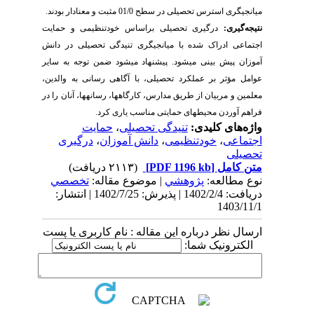
میانجیگری استرس تحصیلی در سطح 01/0 مثبت و معنادار بودند.
نتیجه­‌گیری:
درگیری تحصیلی براساس خودتنظیمی و حمایت
اجتماعی ادراک شده با میانجیگری تنیدگی تحصیلی در دانش
آموزان پیش بینی می­شود. پیشنهاد می­شود
ضمن توجه به سایر
عوامل مؤثر بر عملکرد تحصیلی، با آگاهی رسانی به والدین،
معلمین و مربیان از طریق مدارس، کارگاه­ها، رسانه­ها، آنان را در
فراهم آوردن محیط­های حمایتی مناسب یاری کرد
.
واژه‌های کلیدی:
تنیدگی تحصیلی
،
حمایت
اجتماعی
،
خودتنظیمی
،
دانش آموزان
،
درگیری
تحصیلی
متن کامل
[PDF 1196 kb]
(۲۱۱۳ دریافت)
نوع مطالعه:
پژوهشي
| موضوع مقاله:
تخصصي
دریافت: 1402/2/4 | پذیرش: 1402/7/25 | انتشار:
1403/11/1
ارسال نظر درباره این مقاله : نام کاربری یا پست
الکترونیک شما: