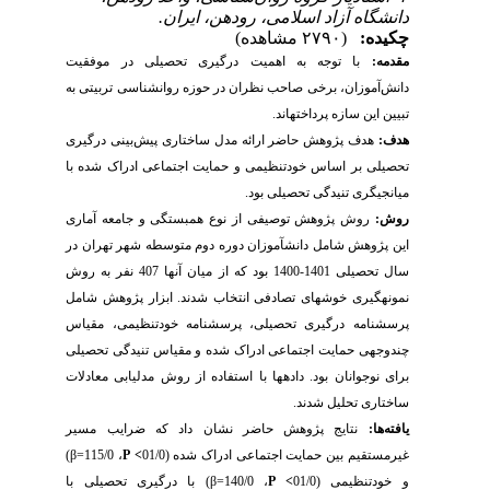
دانشگاه آزاد اسلامی، رودهن، ایران.
چکیده:
(۲۷۹۰ مشاهده)
مقدمه:
با توجه به اهمیت درگیری تحصیلی در موفقیت
دانش‌آموزان، برخی صاحب نظران در حوزه روانشناسی تربیتی به
تبیین این سازه پرداخته­اند
.
هدف:
هدف پژوهش حاضر ارائه مدل ساختاری پیش‌بینی درگیری
تحصیلی بر اساس خودتنظیمی و حمایت اجتماعی ادراک شده با
میانجیگری تنیدگی تحصیلی بود.
روش:
روش پژوهش توصیفی از نوع همبستگی و
جامعه آماری
این پژوهش شامل دانش آموزان دوره دوم متوسطه شهر تهران در
سال تحصیلی 1401-1400 بود که از میان آنها 407 نفر به روش
نمونه­گیری خوشه­ای تصادفی انتخاب شدند. ابزار پژوهش شامل
پرسشنامه درگیری تحصیلی، پرسشنامه خودتنظیمی،
مقیاس
چندوجهی حمایت اجتماعی ادراک شده و مقیاس تنیدگی تحصیلی
برای نوجوانان
بود. داده­ها با استفاده از روش مدلیابی معادلات
ساختاری تحلیل شدند
.
یافته‌­ها:
نتایج پژوهش حاضر نشان داد که ضرایب مسیر
غیرمستقیم بین حمایت اجتماعی ادراک شده (
01/0
>
P
، 115/0=
β
)
و خودتنظیمی (
01/0
>
P
، 140/0=
β
) با درگیری تحصیلی با