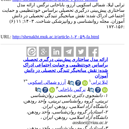
ترابی لیلا، شمالی اسکویی آرزو، باباخانی نرگس. ارائه مدل
ساختاری پیش‌بینی درگیری تحصیلی براساس خودتنظیمی و حمایت
اجتماعی ادراک شده: نقش میانجیگر تنیدگی تحصیلی در دانش
آموزان. مجله روانشناسی و روانپزشکی شناخت. ۱۴۰۳; ۱۱ (۶)
:۱۵۶-۱۷۲
URL:
http://shenakht.muk.ac.ir/article-۱-۲۰۵۹-fa.html
ارائه مدل ساختاری پیش‌بینی درگیری تحصیلی
براساس خودتنظیمی و حمایت اجتماعی ادراک
شده: نقش میانجیگر تنیدگی تحصیلی در دانش
آموزان
۲
*
۱
لیلا ترابی
،
آرزو شمالی اسکویی
۳
،
نرگس باباخانی
۱- دانشجوی دکتری تخصصی روان‌شناسی
تربیتی، گروه روانشناسی تربیتی، واحد رودهن،
دانشگاه آزاد اسلامی، رودهن، ایران.
۲- استادیار گروه روان‌شناسی، واحد رودهن،
دانشگاه آزاد اسلامی، رودهن، ایران ،
aoskoei@riau.ac.ir
۳- استادیار گروه روان‌شناسی، واحد رودهن،