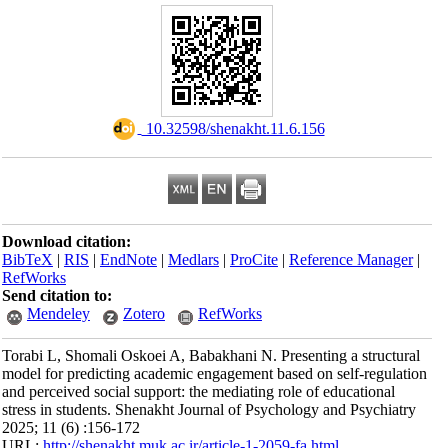
‎ 10.32598/shenakht.11.6.156
Download citation:
BibTeX
|
RIS
|
EndNote
|
Medlars
|
ProCite
|
Reference Manager
|
RefWorks
Send citation to:
Mendeley
Zotero
RefWorks
Torabi L, Shomali Oskoei A, Babakhani N. Presenting a structural
model for predicting academic engagement based on self-regulation
and perceived social support: the mediating role of educational
stress in students. Shenakht Journal of Psychology and Psychiatry
2025; 11 (6) :156-172
URL:
http://shenakht.muk.ac.ir/article-1-2059-fa.html