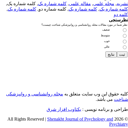
ریه
,
مجله علمی
,
مقاله علمی
,
کلمه شماره یک
, کلمه شماره یک,
مه شماره یک
,
کلمه شماره یک
, کلمه شماره دو,
کلمه شماره یک
,
مه دو
رسنجی
 شما در مورد مقالات مجله روانشناسی و روانپزشکی شناخت چیست؟
ضعیف
متوسط
خوب
عالی
یه حقوق این وب سایت متعلق به
مجله روانشناسی و روانپزشکی
اخت
می باشد.
احی و برنامه نویسی :
یکتاوب افزار شرق
Shenakht Journal of Psychology and
© 2026 
Psychiat