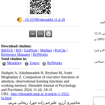
‎ 10.32598/shenakht.11.4.18
اشد
.
روش پژوهش علی- مقایسه­ای بود. جامعه آماری ورزشکاران حرفه­ای در سطح استانی و ملی در سال 1402-1401 بودند، که با روش نمونه­گیری در دسترس تعداد 90 نفر در دامنه سنی 35-15
واژه استروپ (2006)، مقیاس کارکردهای یادگیری مشاهده­ای (2005) و
Download citation:
BibTeX
|
RIS
|
EndNote
|
Medlars
|
ProCite
|
P
) و اجرا
Reference Manager
|
RefWorks
Send citation to:
ی شناختی
Mendeley
Zotero
RefWorks
Shahpiri A, Alirahmzadeh H, Reyhani M, Amiri
Moghadam Z. Comparison of executive functions of
attention, observational learning functions and
working memory. Shenakht Journal of Psychology
and Psychiatry 2024; 11 (4) :18-31
URL:
http://shenakht.muk.ac.ir/article-1-1922-
fa.html
شاه‌پیری آرزو، علیرحم زاده حورا، ریحانی مریم،