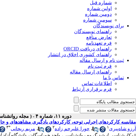
شماره قبل
اولین شماره
دومین شماره
سومین شماره
برای نویسندگان
راهنمای نویسندگان
تعارض منافع
فرم تعهدنامه
راهنمای دریافت ORCID
راهنمای کشوری اخلاق در انتشار
ثبت نام و ارسال مقاله
فرم ثبت نام
راهنمای ارسال مقاله
تماس با ما
اطلاعات تماس
فرم برقراری ارتباط
دوره ۱۱، شماره ۴ - ( مجله روانشناسی و روانپزشکی شناخت ۱۴۰۳ )
مقایسه کارکردهای اجرایی توجه، کارکردهای یادگیری مشاهده‎ای و حافظه کاری در افراد ورزشکار حرفه‌ای و افراد عادی
۳
*
۲
۱
آرزو شاه‌پیری
،
حورا علیرحم زاده
،
مریم ریحانی
۱- کارشناسی ارشد،گروه روانشناسی، واحد خوراسگان، دانشگاه آزاد اسلامی، اصفهان، ایران