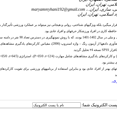
maryamreyhani192@gmail.com
ر می­گیرد بلکه ویژگی­های شناختی، روانی و هیجانی نیز می­تواند بر عملکرد ورزشی تأثیرگذار ب
فظه کاری در افراد ورزشکار حرفه­ای و افراد عادی بود.
–
SPSS
نسخه ۲4 تحلیل گردید.
) و کارکردهای یادگیری مشاهده­ای شامل مهارت (12/4
t=
، 05/0>
P
)، استراتژی (64/5
t=
، 05/0>
 بیشتر بود.
ی بهتر از افراد عادی بود و بنابراین استفاده از برنامه­های ورزشی برای تقویت کارکردها
د
ی.
ا پست الکترونیک شما: