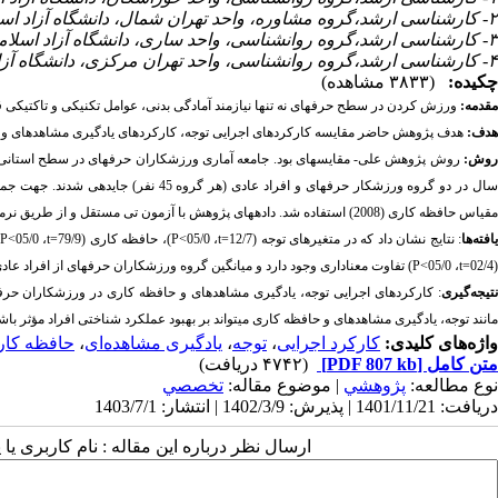
۲- کارشناسی ارشد،گروه مشاوره، واحد تهران شمال، دانشگاه آزاد اسلامی، تهران، ایران
۳- کارشناسی ارشد،گروه روانشناسی، واحد ساری، دانشگاه آزاد اسلامی، ساری، ایران. ،
۴- کارشناسی ارشد،گروه روانشناسی، واحد تهران مرکزی، دانشگاه آزاد اسلامی، تهران، ایران
چکیده:
(۳۸۳۳ مشاهده)
مقدمه:
ورزش کردن در سطح حرفه­ای نه تنها نیازمند آمادگی بدنی، عوامل تکنیکی و تاکتیکی قرا
هدف:
هدف
پژوهش حاضر مقایسه کارکردهای اجرایی توجه، کارکردهای یادگیری مشاهده­ای و حا
وش:
ال در دو گروه ورزشکار حرفه­ای و افراد عادی (هر گروه 45 نفر) جایدهی شدند. جهت جمع­آوری داده­ها از آزمون رنگ
مقیاس حافظه کاری (2008) استفاده شد. داده­های پژوهش با آزمون تی مستقل و از طریق نرم­افزار
افته­‌ها
: نتایج نشان داد که در متغیرهای توجه (12/7
t=
، 05/0>
P
)، حافظه کاری (79/9
t=
، 05/0>
P
(02/4
t=
، 05/0>
P
) تفاوت معناداری وجود دارد و میانگین گروه ورزشکاران حرفه­ای از افراد عادی
نتیجه­‌گیری
: کارکردهای اجرایی توجه، یادگیری مشاهده­ای و حافظه کاری در ورزشکاران حرفه­ا
مانند توجه، یادگیری مشاهده­ای و حافظه کاری می­تواند بر بهبود عملکرد شناختی افراد مؤثر باش
واژه‌های کلیدی:
کارکرد اجرایی
،
توجه
،
یادگیری مشاهده‌ای
،
حافظه کار
متن کامل
[PDF 807 kb]
(۴۷۴۲ دریافت)
نوع مطالعه:
پژوهشي
| موضوع مقاله:
تخصصي
دریافت: 1401/11/21 | پذیرش: 1402/3/9 | انتشار: 1403/7/1
ارسال نظر درباره این مقاله : نام کاربری ی