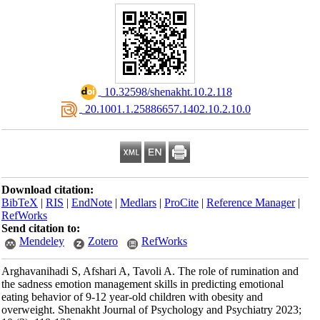
‎ 10.32598/shenakht.10.2.118
‎ 20.1001.1.25886657.1402.10.2.10.0
Download citation:
BibTeX
|
RIS
|
EndNote
|
Medlars
|
ProCite
|
Reference Manager
|
RefWorks
Send citation to:
Mendeley
Zotero
RefWorks
Arghavanihadi S, Afshari A, Tavoli A. The role of rumination and
the sadness emotion management skills in predicting emotional
eating behavior of 9-12 year-old children with obesity and
overweight. Shenakht Journal of Psychology and Psychiatry 2023;