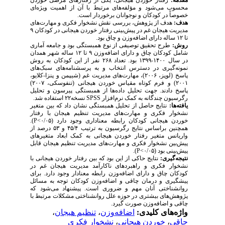
مقدمه:
رفتار خوردن هیجانی، یکی از رفتار‌های مرضی خوردن
محسوب می‌شود و مؤلفه‌های مرتبط با آن از اهمیت ویژه‌ای
خصوصاً در کودکان و نوجوانان برخوردار است.
هدف:
هدف از پژوهش، بررسی نقش نشخوار فکری و مهارت‌های
مدیریت هیجان غم در پیش‌بینی رفتار خوردن هیجانی در کودکان ۹
تا ۱۲ ساله دارای اضافه‌وزن و چاق بود.
روش­:
طرح تحقیق توصیفی از نوع همبستگی بود و جامعه آماری
شامل کودکان چاق و دارای اضافه‌وزن ۹ تا ۱۲ ساله شهر همدان
در سال ۱۴۰۰-۱۳۹۹ بود. تعداد ۲۶۸ نفر از این کودکان به روش
نمونه‌گیری در دسترس انتخاب و به پرسشنامه‌های سبک‌های
پاسخ (لوپز، ۲۰۰۶)، مهارت‌های مدیریت غم (شیپمن و پنزا-کلایو،
۲۰۰۱) و فرم کوتاه مقیاس خوردن هیجانی (تنفوسکی، ۲۰۰۷)
پاسخ دادند. جهت تحلیل داده­‌ها از همبستگی پیرسون و تحلیل
رگرسیون چندگانه به کمک نرم‌افزار
SPSS
نسخه۲۲ استفاده شد.
یافته‌ها:
نتایج حاصل از تحلیل همبستگی نشان داد که بین متغیر
نشخوار فکری و مهارت­‌های مدیریت تنظیم هیجان با رفتار
خوردن هیجانی کودکان رابطه معناداری وجود دارد (۰/۰۵>
P
).
همچنین براساس نتایج رگرسیون به ترتیب ۴۵/۴ و ۵۳ درصد از
واریانس متغیر رفتار خوردن هیجانی به کمک ابعاد متغیرهای
پیش‌­بین­ نشخوار فکری و مهارت­‌های مدیریت تنظیم هیجان قابل
پیش‌­بینی بود (۰/۰۵>
P
).
نتیجه‌گیری:
نتایج حاکی از این بود که بین رفتار خوردن هیجانی با
نشخوار فکری و راهبرد‌های ناکارآمد مدیریت هیجان غم در
کودکان چاق و دارای اضافه‌وزن رابطه معنادار وجود دارد. برای
پیشگیری و درمان چاقی و اضافه‌وزن کودکان توجه به مسائل
روانشناختی آنان مهم و ضروری است. پیشنهاد می‌شود که
پژوهش‌های بیشتری در حوزه علل روانشناختی مشکلات مرتبط با
چاقی و اضافه­‌وزن صورت گیرد.
واژه‌های کلیدی:
اضافه‌وزن
،
تنظیم هیجان
،
چاقی
،
خوردن هیجانی
،
نشخوار فکری