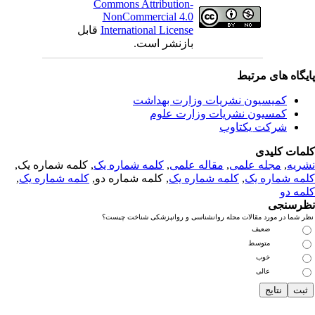
Commons Attribution-
NonCommercial 4.0
International License
قابل
بازنشر است.
یگاه های مرتبط
کمیسیون نشریات وزارت بهداشت
کمسیون نشریات وزارت علوم
شرکت یکتاوب
مات کلیدی
ریه
,
مجله علمی
,
مقاله علمی
,
کلمه شماره یک
, کلمه شماره یک,
مه شماره یک
,
کلمه شماره یک
, کلمه شماره دو,
کلمه شماره یک
,
مه دو
رسنجی
 شما در مورد مقالات مجله روانشناسی و روانپزشکی شناخت چیست؟
ضعیف
متوسط
خوب
عالی