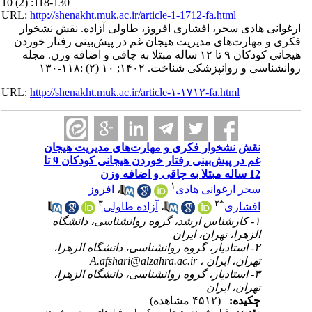
10 (2) :118-130
URL:
http://shenakht.muk.ac.ir/article-1-1712-fa.html
ارغوانی هادی سحر، افشاری افروز، طاولی آزاده. نقش نشخوار
فکری و مهارت‌های مدیریت هیجان غم در پیش‌بینی رفتار خوردن
هیجانی کودکان ۹ تا ۱۲ ساله‌ مبتلا به چاقی و اضافه وزن. مجله
روانشناسی و روانپزشکی شناخت. ۱۴۰۲; ۱۰ (۲) :۱۱۸-۱۳۰
URL:
http://shenakht.muk.ac.ir/article-۱-۱۷۱۲-fa.html
نقش نشخوار فکری و مهارت‌های مدیریت هیجان
غم در پیش‌بینی رفتار خوردن هیجانی کودکان 9 تا
12 ساله‌ مبتلا به چاقی و اضافه وزن
۱
سحر ارغوانی هادی
،
افروز
۳
۲
*
افشاری
،
آزاده طاولی
۱- کارشناس ارشد، گروه روانشناسی، دانشگاه
الزهرا، تهران، ایران
۲- استادیار، گروه روانشناسی، دانشگاه الزهرا،
تهران، ایران ،
A.afshari@alzahra.ac.ir
۳- استادیار، گروه روانشناسی، دانشگاه الزهرا،
تهران، ایران
چکیده:
(۴۵۱۲ مشاهده)