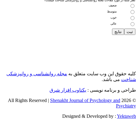
 شما در مورد مقالات مجله روانشناسی و روانپزشکی شناخت چیست؟
ضعیف
متوسط
خوب
عالی
یه حقوق این وب سایت متعلق به
مجله روانشناسی و روانپزشکی
اخت
می باشد.
احی و برنامه نویسی :
یکتاوب افزار شرق
Shenakht Journal of Psychology and
© 2026 
Psychiat
Designed & Developed by :
Yektaw