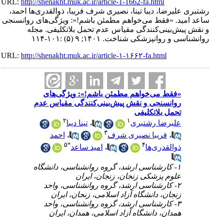
URL:
http://shenakht.muk.ac.ir/article-1-1662-fa.html
رشتبری علیرضا، دیبا تینا، نصیری شرف فریبا، ذوالقدری‌ها احمد،
ساعد امید. «فقط می‌خواهم مطمئن باشم!»: ویژگی‌های روانسنجی
و نقش پیش‌بینی‌کنندگی مقیاس عدم تحمل بلاتکلیفی. مجله
روانشناسی و روانپزشکی شناخت. ۱۴۰۱; ۹ (۵) :۱۰۱-۱۱۴
URL:
http://shenakht.muk.ac.ir/article-۱-۱۶۶۲-fa.html
«فقط می‌خواهم مطمئن باشم!»: ویژگی‌های
روانسنجی و نقش پیش‌بینی‌کنندگی مقیاس عدم
تحمل بلاتکلیفی
۲
۱
علیرضا رشتبری
،
تینا دیبا
۳
،
فریبا نصیری شرف
،
احمد
۵
*
۴
ذوالقدری‌ها
،
امید ساعد
۱- کارشناسی ارشد، گروه روانشناسی، دانشگاه
علوم پزشکی زنجان، زنجان، ایران
۲- کارشناسی ارشد، گروه روانشناسی، واحد
زنجان، دانشگاه آزاد اسلامی، زنجان، ایران
۳- کارشناسی ارشد، گروه روانشناسی، واحد
همدان، دانشگاه آزاد اسلامی، همدان، ایران