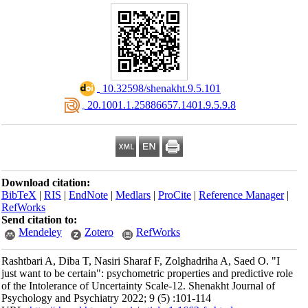
‎ 10.32598/shenakht.9.5.101
‎ 20.1001.1.25886657.1401.9.5.9.8
Download citation:
BibTeX
|
RIS
|
EndNote
|
Medlars
|
ProCite
|
Reference Manager
|
RefWorks
Send citation to:
Mendeley
Zotero
RefWorks
Rashtbari A, Diba T, Nasiri Sharaf F, Zolghadriha A, Saed O. "I
just want to be certain": psychometric properties and predictive role
of the Intolerance of Uncertainty Scale-12. Shenakht Journal of
Psychology and Psychiatry 2022; 9 (5) :101-114