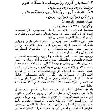
۴- استادیار، گروه روانپزشکی، دانشگاه علوم
پزشکی زنجان، زنجان، ایران
۵- استادیار، گروه روانشناسی، دانشگاه علوم
پزشکی زنجان، زنجان، ایران ،
O.saed@zums.ac.ir
چکیده:
(۵۷۷۳ مشاهده)
مقدمه:
عدم تحمل بلاتکلیفی، عامل آسیب‌پذیری فراتشخیصی
است که با واکنش منفی در سطح هیجانی، شناختی و رفتاری به
یک موقعیت بلاتکلیف مشخص می‌شود.
هدف:
این مطالعه با هدف بررسی ساختار عاملی، پایایی و روایی
همگرای نسخه‌ی ایرانی مقیاس عدم تحمل بلاتکلیفی و نیز
بررسی نقش پیش‌بینی‌کنندگی آن در سازه‌های اضطراب،
افسردگی و اجتناب از تغییر اجرا شد.
روش:
مطالعه‌ی حاضر مقطعی و از نوع روانسنجی است. از
جامعه‌ی دانشجویان دانشگاه علوم پزشکی، آزاد و پیام نور شهر
زنجان در فاصله‌ی زمانی بهمن ۱۳۹۸ الی مرداد ۱۳۹۹، دو نمونه با
حجم ۱۲۱۰ و ۲۲۸ نفر به روش نمونه‌گیری در دسترس انتخاب
شدند. داده‌ها با استفاده از پرسشنامه‌های اجتناب از تغییر،
افسردگی و اضطراب بک، نگرانی ایالت پنسیلوانیا، اختلال
اضطراب فراگیر و مقیاس عدم تحمل بلاتکلیفی گردآوری و با
استفاده از
Mplus
نسخه ۷/۴،
AMOS
نسخه ۲۴ و
SPSS
نسخه ۲۶
تحلیل شد.
یافته‌ها:
تحلیل عاملی از مدل دو عاملی مقیاس عدم تحمل
بلاتکلیفی حمایت کرد و نتایج حاکی از روایی همگرای مطلوب
(برای همه همبستگی‌ها؛ ۰/۰۱
>
p
) و همسانی درونی رضایت‌بخش
این ابزار است (۰/۸۹=
α
). نتایج تحلیل رگرسیون، علاوه بر تأیید
نقش پیش‌بینی‌کنندگی مقیاس عدم تحمل بلاتکلیفی در تبیین
سازه‌ی اضطراب و افسردگی، به ماهیت فراتشخیصی احتمالی