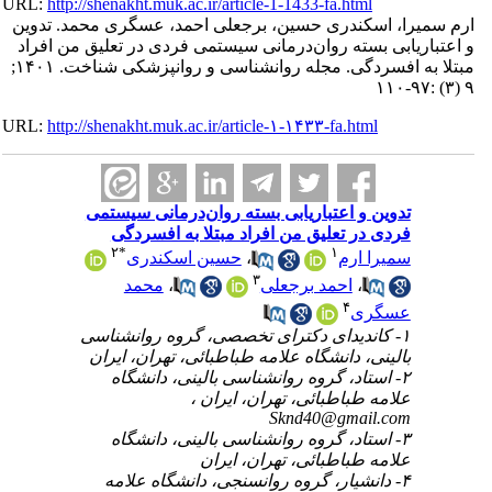
URL:
http://shenakht.muk.ac.ir/article-1-1433-fa.html
ارم سمیرا، اسکندری حسین، برجعلی احمد، عسگری محمد. تدوین
و اعتباریابی بسته روان‌درمانی سیستمی فردی در تعلیق من افراد
مبتلا به افسردگی. مجله روانشناسی و روانپزشکی شناخت. ۱۴۰۱;
۹ (۳) :۹۷-۱۱۰
URL:
http://shenakht.muk.ac.ir/article-۱-۱۴۳۳-fa.html
تدوین و اعتباریابی بسته روان‌درمانی سیستمی
فردی در تعلیق من افراد مبتلا به افسردگی
۲
*
۱
سمیرا ارم
،
حسین اسکندری
۳
،
احمد برجعلی
،
محمد
۴
عسگری
۱- کاندیدای دکترای تخصصی، گروه روانشناسی
بالینی، دانشگاه علامه طباطبائی، تهران، ایران
۲- استاد، گروه روانشناسی بالینی، دانشگاه
علامه طباطبائی، تهران، ایران ،
Sknd40@gmail.com
۳- استاد، گروه روانشناسی بالینی، دانشگاه
علامه طباطبائی، تهران، ایران
۴- دانشیار، گروه روانسنجی، دانشگاه علامه