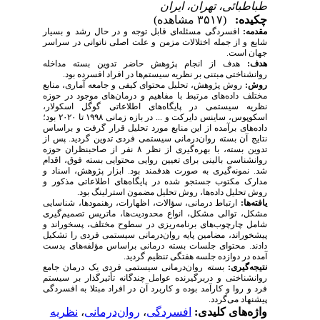
طباطبائی، تهران، ایران
چکیده:
(۳۵۱۷ مشاهده)
مقدمه:
افسردگی مسئله‌­ای قابل توجه و در حال رشد و بسیار
شایع و از جمله اختلالات مزمن و علت اصلی ناتوانی در سراسر
جهان است.
هدف:
هدف از انجام پژوهش حاضر تدوین بسته مداخله
روانشناختی مبتنی بر نظریه سیستم­‌ها در افراد افسرده بود.
روش:
روش پژوهش، تحلیل محتوای کیفی و جامعه آماری، منابع
مختلف داده‌های مرتبط با مفاهیم و درمان‌های موجود در حوزه
نظریه سیستمی در پایگاه‌های اطلاعاتی گوگل اسکولار،
اسکوپوس، ساینس دایرکت و ... در بازه زمانی ۱۹۹۸ تا ۲۰۲۰ بود؛
داده‌­های برآمده از این منابع مورد تحلیل قرار گرفت و براساس
نتایج آن بسته روان­‌درمانی سیستمی فردی تدوین گردید. پس از
تدوین بسته، با بهره­‌گیری از نظر ۸ نفر از صاحبنظران حوزه
روانشناسی بالینی برای تعیین روایی محتوایی بسته فوق، اقدام
شد. نمونه‌گیری به صورت هدفمند بود. ابزار پژوهش، اسناد و
مدارک مکتوب جستجو شده در پایگاه‌­های اطلاعاتی مذکور و
روش تحلیل داده­‌ها، روش تحلیل مضمون استرلینگ بود.
یافته­‌ها:
ارتباط درمانی، سؤالات، اظهارات، رهنمودها، شناسایی
مشکل، توالی مشکل، انواع محدودیت‌ها، ماتریس تصمیم‌گیری
شامل چارچوب‌های برنامه­‌ریزی در سطوح مختلف، پسخوراند و
پیشخوراند، مضامین پایه روان‌درمانی سیستمی فردی را تشکیل
دادند. محتوای جلسات بسته درمانی براساس مؤلفه‌های بدست
آمده در دوازده جلسه هفتگی تنظیم گردید.
نتیجه‌گیری:
بسته روان‌درمانی سیستمی فردی یک درمان جامع
روانشناختی و دربرگیرنده عوامل چندگانه تأثیرگذار بر سیستم
فرد و روا و کارآمد بوده و کاربرد آن در افراد مبتلا به افسردگی
پیشنهاد می‌گردد.
واژه‌های کلیدی:
افسردگی
،
روان­‌درمانی
،
نظریه