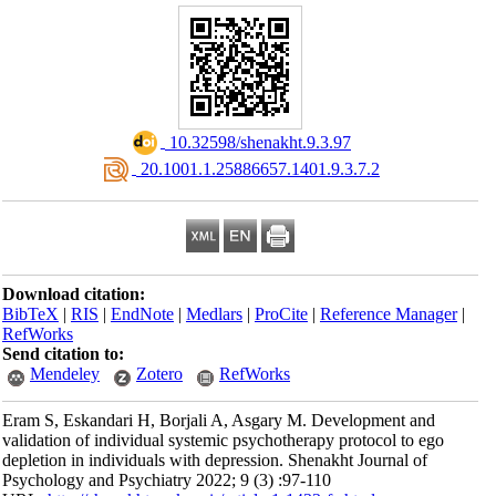
‎ 10.32598/shenakht.9.3.97
‎ 20.1001.1.25886657.1401.9.3.7.2
Download citation:
BibTeX
|
RIS
|
EndNote
|
Medlars
|
ProCite
|
Reference Manager
|
RefWorks
Send citation to:
Mendeley
Zotero
RefWorks
Eram S, Eskandari H, Borjali A, Asgary M. Development and
validation of individual systemic psychotherapy protocol to ego
depletion in individuals with depression. Shenakht Journal of
Psychology and Psychiatry 2022; 9 (3) :97-110