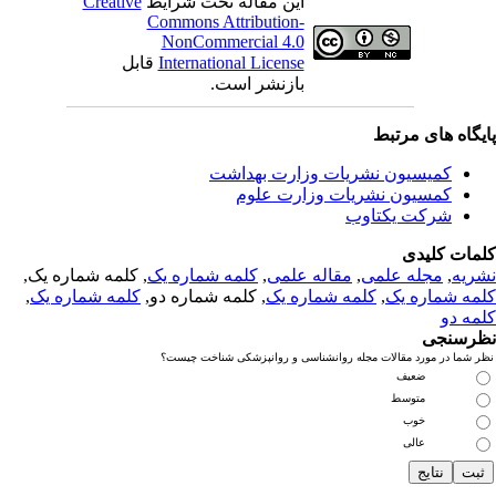
این مقاله تحت شرایط
Creative
Commons Attribution-
NonCommercial 4.0
International License
قابل
بازنشر است.
یگاه های مرتبط
کمیسیون نشریات وزارت بهداشت
کمسیون نشریات وزارت علوم
شرکت یکتاوب
مات کلیدی
ریه
,
مجله علمی
,
مقاله علمی
,
کلمه شماره یک
, کلمه شماره یک,
مه شماره یک
,
کلمه شماره یک
, کلمه شماره دو,
کلمه شماره یک
,
مه دو
رسنجی
 شما در مورد مقالات مجله روانشناسی و روانپزشکی شناخت چیست؟
ضعیف
متوسط
خوب
عالی