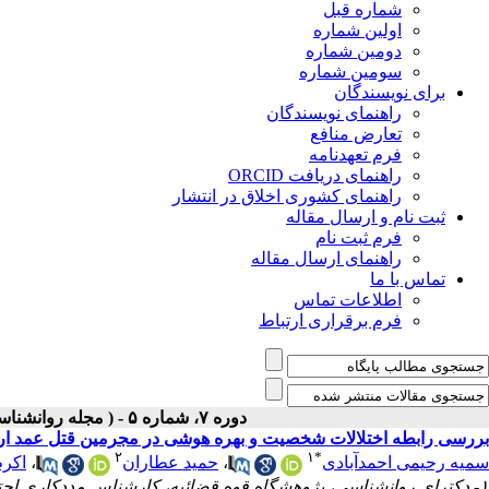
شماره قبل
اولین شماره
دومین شماره
سومین شماره
برای نویسندگان
راهنمای نویسندگان
تعارض منافع
فرم تعهدنامه
راهنمای دریافت ORCID
راهنمای کشوری اخلاق در انتشار
ثبت نام و ارسال مقاله
فرم ثبت نام
راهنمای ارسال مقاله
تماس با ما
اطلاعات تماس
فرم برقراری ارتباط
دوره ۷، شماره ۵ - ( مجله روانشناسی و روانپزشکی شناخت ۱۳۹۹ )
بررسی رابطه اختلالات شخصیت و بهره هوشی در مجرمین قتل عمد ارجاع ش
۲
۱
*
سمیه رحیمی احمدآبادی
،
حمید عطاران
،
اکرم
۱- دکترای روانشناسی، پژوهشگاه قوه قضائیه، کارشناس مددکاری اجتماعی دادگستری استان خراسان رضوی، مشهد، ایران ،