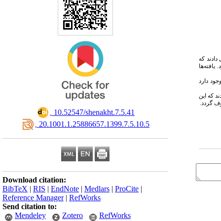
ه ‌کننده به سازمان پزشکی قانونی خراسان رضوی در سال‌های ۱۳۹۸-۱۳۹۷ را تشکیل دادند که
یون بزرگسالان بود. یافته‌ها
ود دارد
د که این
وف گردد.
‎ 10.52547/shenakht.7.5.41
‎ 20.1001.1.25886657.1399.7.5.10.5
Download citation:
BibTeX
|
RIS
|
EndNote
|
Medlars
|
ProCite
|
Reference Manager
|
RefWorks
Send citation to:
Mendeley
Zotero
RefWorks