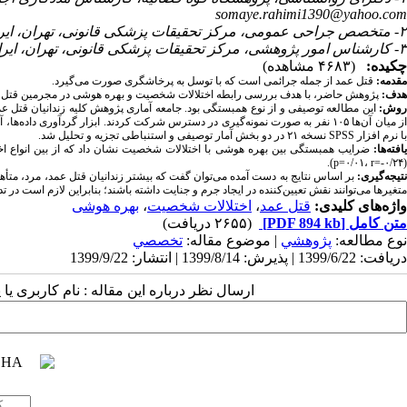
somaye.rahimi1390@yahoo.com
۲- متخصص جراحی عمومی، مرکز تحقیقات پزشکی قانونی، تهران، ایران
۳- کارشناس امور پژوهشی، مرکز تحقیقات پزشکی قانونی، تهران، ایران
چکیده:
(۴۶۸۳ مشاهده)
مقدمه:
قتل عمد از جمله جرائمی است که با توسل به پرخاشگری صورت می‌گیرد.
هدف:
پژوهش حاضر، با هدف بررسی رابطه اختلالات شخصیت و بهره هوشی در مجرمین قتل عمد ارجاع ش
وش:
با نرم افزار
SPSS
نسخه ۲۱ در دو بخش آمار توصیفی و استنباطی تجزیه و تحلیل شد.
یافته‌ها:
ضرایب همبستگی بین بهره هوشی با اختلالات شخصیت نشان داد که از بین انواع ا
p
=۰/۰۱،
r
=-۰/۲۴).
(
نتیجه‌گیری:
بر اساس نتایج به دست آمده می‌توان گفت که بیشتر زندانیان قتل عمد، مرد، متأ
متغیرها می‌توانند نقش تعیین‌کننده در ایجاد جرم و جنایت داشته باشند؛ بنابراین لازم است در
واژه‌های کلیدی:
قتل عمد
،
اختلالات شخصیت
،
بهره هوشی
متن کامل
[PDF 894 kb]
(۲۶۵۵ دریافت)
نوع مطالعه:
پژوهشي
| موضوع مقاله:
تخصصي
دریافت: 1399/6/22 | پذیرش: 1399/8/14 | انتشار: 1399/9/22
ارسال نظر درباره این مقاله : نام کاربری ی