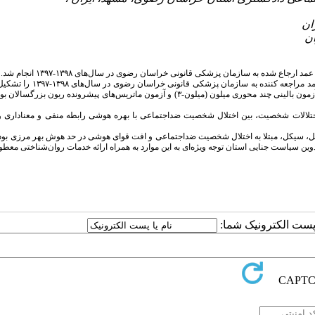
ده به سازمان پزشکی قانونی خراسان رضوی در سال‌های ۱۳۹۸-۱۳۹۷ انجام شد.
این مطالعه توصیفی و از نوع همبستگی بود. جامعه آماری پژوهش کلیه زندانیان قتل عمد مراجع
از میان آن‌ها ۱۰۵ نفر به ‌صورت نمونه‌گیری در دسترس شرکت کردند. ابزار گردآوری داده‌ها، آزمون بالینی چند محوری میلون (میلون-۳) و آزمون ماتریس‌های پیشرونده ر
ختلالات شخصیت، بین اختلال شخصیت ضداجتماعی با بهره هوشی رابطه منفی و معناداری وج
هل، سیکل، مبتلا به اختلال شخصیت ضداجتماعی و افت قوای هوشی در حد هوش ‌بهر مرزی بودن
 تدوین سیاست جنایی استان توجه ویژه‌ای به این موارد به همراه ارائه خدمات روان‌شناختی معط
ا پست الکترونیک شما: