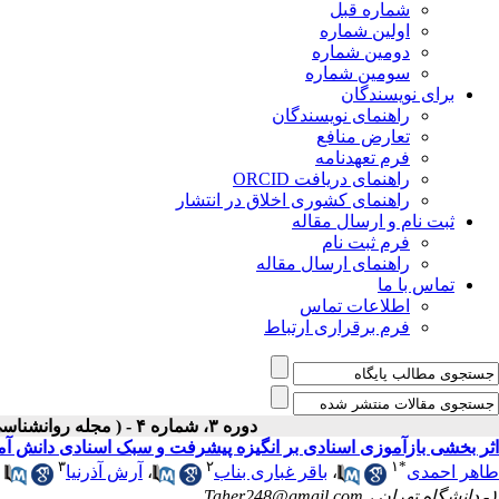
شماره قبل
اولین شماره
دومین شماره
سومین شماره
برای نویسندگان
راهنمای نویسندگان
تعارض منافع
فرم تعهدنامه
راهنمای دریافت ORCID
راهنمای کشوری اخلاق در انتشار
ثبت نام و ارسال مقاله
فرم ثبت نام
راهنمای ارسال مقاله
تماس با ما
اطلاعات تماس
فرم برقراری ارتباط
دوره ۳، شماره ۴ - ( مجله روانشناسی و روانپزشکی شناخت ۱۳۹۵ )
اثر بخشی بازآموزی اسنادی بر انگیزه پیشرفت و سبک اسنادی دانش آمو
۳
۲
۱
*
طاهر احمدی
،
باقر غباری بناب
،
آرش آذرنیا
۱- دانشگاه تهران ،
Taher248@gmail.com