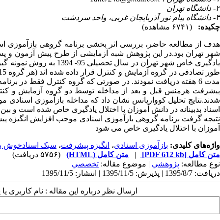
۲- دانشگاه تهران
۳- دانشگاه پیام نور آذربایجان غربی، واحد سردشت
چکیده:
(۶۷۴۱ مشاهده)
هدف از مطالعه حاضر، بررسی اثر بخشی برنامه گروهی بازآموزی اسنا
شهر تهران بود.در این پژوهش شبه­ آزمایشی از طرح پیش ­آزمون و پس­ 
مدت 6 هفته دریافت نمودند. در صورتی که گروه کنترل فقط در بر
پیشرفت هرمنس قبل و بعد از مداخله توسط دو گروه آزمایش و کنترل ت
شدند.نتایج تحلیل کوواریانس نشان داد که مداخله بازآموزی اسنادی
اسناد بدبینانه در دانش آموزان با اختلال یادگیری خاص شده است و بین
نتیجه گرفت برنامه گروهی بازآموزی اسنادی موجب افزایش انگیزه­ پی
­آموزان با اختلال یادگیری خاص می شود
واژه‌های کلیدی:
بازآموزی اسنادی
،
انگیزه پیشرفت
،
سبک اسنادخوش بین
متن کامل
[PDF 612 kb]
|
متن کامل (HTML)
(۵۷۵۶ دریافت)
نوع مطالعه:
پژوهشي
| موضوع مقاله:
تخصصي
دریافت: 1395/8/7 | پذیرش: 1395/11/5 | انتشار: 1395/11/5
ارسال نظر درباره این مقاله : نام کاربری ی