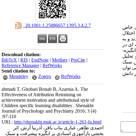
‎ 20.1001.1.25886657.1395.3.4.2.7
ری خاص
اختلال
 و 12 دختر) 8 تا 12 سال انتخاب شدند و به
 15نفر). گروه آزمایش برنامه بازآموزی را طی 11 جلسه مداخله 45 دقیقه ای در
گیزه­
Download citation:
 تحلیل
BibTeX
|
RIS
|
EndNote
|
Medlars
|
ProCite
|
هش سبک
Reference Manager
|
RefWorks
ی توان
Send citation to:
ر دانش
Mendeley
Zotero
RefWorks
ahmadi T, Ghobari Bonab B, Azarnia A. The
Effectiveness of Attribution Retraining on
achievement motivation and attributional style of
Children specific learning disabilities . Shenakht
Journal of Psychology and Psychiatry 2016; 3 (4)
:97-110
URL:
http://shenakht.muk.ac.ir/article-1-261-fa.html
احمدی طاهر، غباری بناب باقر، آذرنیا آرش. اثر
بخشی بازآموزی اسنادی بر انگیزه پیشرفت و سبک