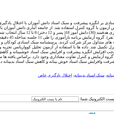
دی بر انگیزه­ پیشرفت و سبک اسناد دانش­ آموزان با اختلال یادگی
آزمون با گروه کنترل استفاده شد. از جامعه آماری دانش ­آموزان با 
یادگیری خاص شهر تهران در سال تحصیلی 95- 1394 به روش نمونه­ گیری هدفمند (30) دانش ­آموز 18( پسر
طور تصادفی در گروه آزمایش و کنترل قرار داده شده اند (هر گروه
نامه های متداول مرکز شرکت کردند. پرسشنامه سبک اسنادی کودکان و ان
کمیل شد. داده ­ها با استفاده از آزمون تحلیل کوواریانس تجزیه و
 موجب افزایش انگیزه پیشرفت و افزایش سبک اسناد خوش­بینانه و کا
 گروه آزمایش و کنترل تفاوت معناداری وجود دارد. براساس یافته­ ها م
شرفت وافزایش سبک اسناد خوش­ بینانه و کاهش سبک اسناد بدبینانه د
انه
،
سبک اسناد بدبینانه
،
اختلال یادگیری خاص
ا پست الکترونیک شما: