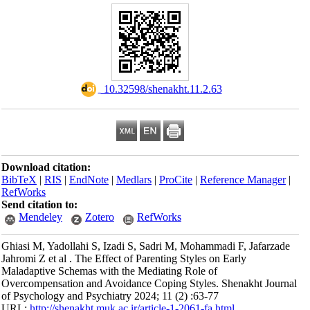
‎ 10.32598/shenakht.11.2.63
Download citation:
BibTeX
|
RIS
|
EndNote
|
Medlars
|
ProCite
|
Reference Manager
|
RefWorks
Send citation to:
Mendeley
Zotero
RefWorks
Ghiasi M, Yadollahi S, Izadi S, Sadri M, Mohammadi F, Jafarzade
Jahromi Z et al . The Effect of Parenting Styles on Early
Maladaptive Schemas with the Mediating Role of
Overcompensation and Avoidance Coping Styles. Shenakht Journal
of Psychology and Psychiatry 2024; 11 (2) :63-77
URL:
http://shenakht.muk.ac.ir/article-1-2061-fa.html