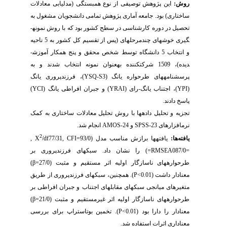
روش:
این پژوهش توصیفی از نوع همبستگی (مدل­یابی معادلات
ساختاری) بود. جامعه آماری پژوهش تمامی دانشجویان مشغول به
تحصیل در دوره کارشناسی در سطح کشور بود که با روش نمونه­
گیری خوشه­ای چندمرحله­ای (پس از تقسیم کل کشور به 5 ناحیه
و انتخاب 5 دانشگاه
توسط شخص محقق و پنج همکار آموزش­
دیده
)، 1509 شرکت­کننده به­عنوان نمونه انتخاب شدند و به
پرسشنامه­های طرحواره یانگ (
YSQ-S3
)، فرزندپروری یانگ
(
YPI
)، اجتناب یانگ-رای (
YRAI
) و جبران افراطی یانگ (
YCI
)
پاسخ دادند.
تجزیه و تحلیل داده­ها با روش تحلیل معادلات ساختاری به کمک
نرم­افزارهای
SPSS-23
و
AMOS-24
انجام شد.
2
یافته­‌ها:
یافته­ها برازش مناسب مدل (93/0
CFI=
,
77/31
/df
, X
=
087/0
RMSEA
=
) را نشان داد. سبک­های فرزندپروری بر
طرحواره­های ناسازگار اولیه اثر مستقیم و مثبت (27/0
β=
)
معنادار داشت (
P<0.01
). همچنین، سبک­های فرزندپروری از طریق
متغیرهای میانجی سبک­های مقابله­ای اجتناب و جبران افراطی بر
طرحواره­های ناسازگار اولیه اثر غیرمستقیم و مثبت (21/0
β=
)
معنادار را دارا بود (
P<0.01
).
تخمین بوت­استراپ برای بررسی
معناداری اثرات استفاده شد.