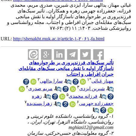
غیاثی مهناز، یدالهی سارا، ایزدی شیرین، صدری مریم، محمدی
فرزانه، جعفرزاده جهرمی زهره و همکاران.. تأثیر سبک‌های
فرزندپروری بر طرحواره‌های ناسازگار اولیه با نقش میانجی
سبک‌های مقابله‌ای ‌جبران افراطی و اجتناب. مجله روانشناسی و
روانپزشکی شناخت. ۱۴۰۳; ۱۱ (۲) :۶۳-۷۷
URL:
http://shenakht.muk.ac.ir/article-۱-۲۰۶۱-fa.html
تأثیر سبک‌های فرزندپروری بر طرحواره‌های
ناسازگار اولیه با نقش میانجی سبک‌های مقابله‌ای
‌جبران افراطی و اجتناب
۲
۱
*
مهناز غیاثی
،
سارا یدالهی
۴
۳
،
شیرین ایزدی
،
مریم صدری
۵
،
فرزانه محمدی
،
زهره
۷
۶
جعفرزاده جهرمی
،
زهرا پسندیده
۱- گروه روانشناسی، دانشکده علوم تربیتی و
روان‌شناسی، دانشگاه الزهرا، تهران، ایران. ،
mghiasi12@gmail.com
۲- گروه معلولیت‌های حسی‌حرکتی، سازمان