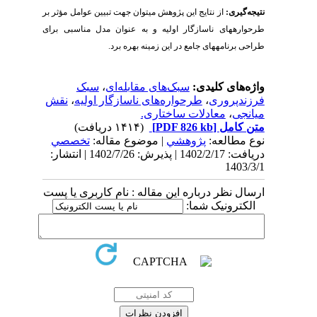
نتیجه‌­گیری:
از نتایج این پژوهش می­توان جهت تبیین عوامل مؤثر بر
طرحواره­های ناسازگار اولیه
و به عنوان مدل مناسبی برای
طراحی برنامه­های جامع در این زمینه
بهره برد.
واژه‌های کلیدی:
سبک‌های مقابله‌ای
،
سبک
فرزندپروری
،
طرحواره‌های ناسازگار اولیه
،
نقش
میانجی
،
معادلات ساختاری.
متن کامل
[PDF 826 kb]
(۱۴۱۴ دریافت)
نوع مطالعه:
پژوهشي
| موضوع مقاله:
تخصصي
دریافت: 1402/2/17 | پذیرش: 1402/7/26 | انتشار:
1403/3/1
ارسال نظر درباره این مقاله : نام کاربری یا پست
الکترونیک شما: