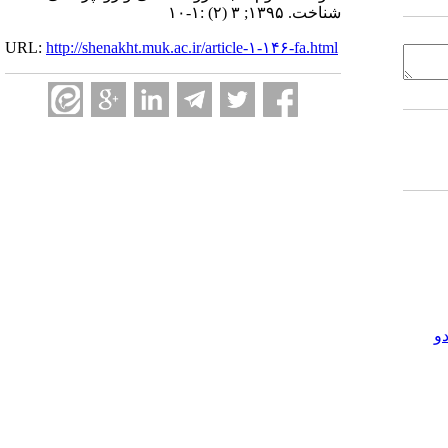
شناخت. ۱۳۹۵; ۳ (۲) :۱-۱۰
URL:
http://shenakht.muk.ac.ir/article-۱-۱۴۶-fa.html
و