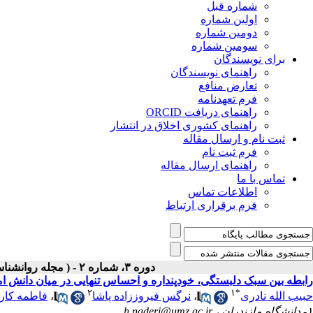
شماره قبل
اولین شماره
دومین شماره
سومین شماره
برای نویسندگان
راهنمای نویسندگان
تعارض منافع
فرم تعهدنامه
راهنمای دریافت ORCID
راهنمای کشوری اخلاق در انتشار
ثبت نام و ارسال مقاله
فرم ثبت نام
راهنمای ارسال مقاله
تماس با ما
اطلاعات تماس
فرم برقراری ارتباط
دوره ۳، شماره ۲ - ( مجله روانشناسی و روانپزشکی شناخت ۱۳۹۵ )
رابطه بین سبک دلبستگی، خودپنداره و احساس تنهایی در میان دانش 
۲
۱
*
حبیب الله نادری
،
نرگس فیروززاده پاشا
،
فاطمه کار
۱- دانشگاه مازندران ،
h.naderi@umz.ac.ir