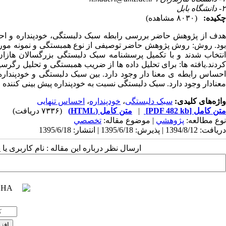
۲- دانشگاه بابل
چکیده:
(۸۰۳۰ مشاهده)
هدف از پژوهش حاضر بررسی رابطه سبک دلبستگی، خودپنداره و اح
کردند.یافته ها: برای تحلیل داده ها از ضریب همبستگی و تحلیل رگرس
احساس رابطه ی معنا دار وجود دارد. بین سبک دلبستگی و خودپنداره 
معنادار وجود دارد. سبک دلبستگی نسبت به خودپنداره پیش بینی کنند
واژه‌های کلیدی:
سبک دلبستگی
،
خودپنداره
،
احساس تنهایی
متن کامل
[PDF 482 kb]
|
متن کامل (HTML)
(۷۳۳۶ دریافت)
نوع مطالعه:
پژوهشي
| موضوع مقاله:
تخصصي
دریافت: 1394/8/12 | پذیرش: 1395/6/18 | انتشار: 1395/6/18
ارسال نظر درباره این مقاله : نام کاربری ی