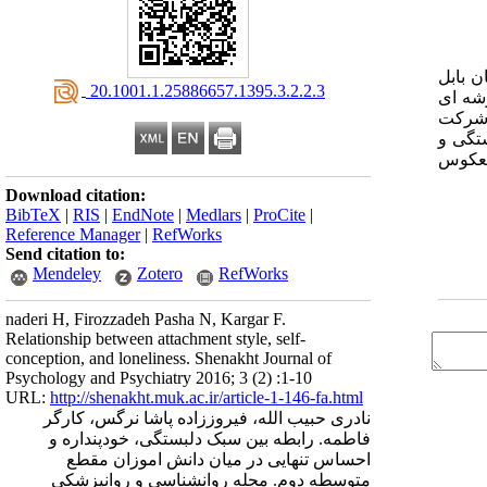
 بابل
‎ 20.1001.1.25886657.1395.3.2.2.3
 باشد که با روش خوشه ای
و احساس تنهاییUCLAدر این پژوهش شرکت
ستگی و
 معکوس
Download citation:
BibTeX
|
RIS
|
EndNote
|
Medlars
|
ProCite
|
Reference Manager
|
RefWorks
Send citation to:
Mendeley
Zotero
RefWorks
naderi H, Firozzadeh Pasha N, Kargar F.
Relationship between attachment style, self-
conception, and loneliness. Shenakht Journal of
Psychology and Psychiatry 2016; 3 (2) :1-10
URL:
http://shenakht.muk.ac.ir/article-1-146-fa.html
نادری حبیب الله، فیروززاده پاشا نرگس، کارگر
فاطمه. رابطه بین سبک دلبستگی، خودپنداره و
احساس تنهایی در میان دانش اموزان مقطع
متوسطه دوم. مجله روانشناسی و روانپزشکی