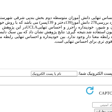
ساس تنهایی دانش آموزان متوسطه دوم بخش بندپی شرقی شهرستان
بود. روش: روش پژوهش حاضر توصیفی از نوع همبستگی و نمونه مورد بررسی278 دانش آموز(139دختر و 139پسر) می
انتخاب شدند و با تکمیل پرسشنامه سبک دلبستگی بزرگسالان هازان و شیور، خودپنداره راجرز 
یون استفاده شد.نتیجه گیری: نتایج پژوهش نشان داد که بین سبک دلب
رابطه معنا دار وجود ندارد. بین خودپنداره و احساس تنهایی رابطه
ه قوی تری برای احساس تنهایی است.
ا پست الکترونیک شما: