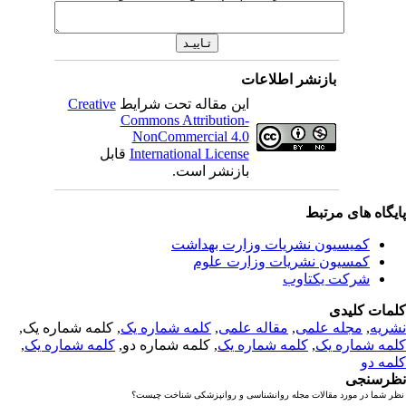
بازنشر اطلاعات
این مقاله تحت شرایط
Creative
Commons Attribution-
NonCommercial 4.0
International License
قابل
بازنشر است.
یگاه های مرتبط
کمیسیون نشریات وزارت بهداشت
کمسیون نشریات وزارت علوم
شرکت یکتاوب
مات کلیدی
ریه
,
مجله علمی
,
مقاله علمی
,
کلمه شماره یک
, کلمه شماره یک,
مه شماره یک
,
کلمه شماره یک
, کلمه شماره دو,
کلمه شماره یک
,
مه دو
رسنجی
 شما در مورد مقالات مجله روانشناسی و روانپزشکی شناخت چیست؟