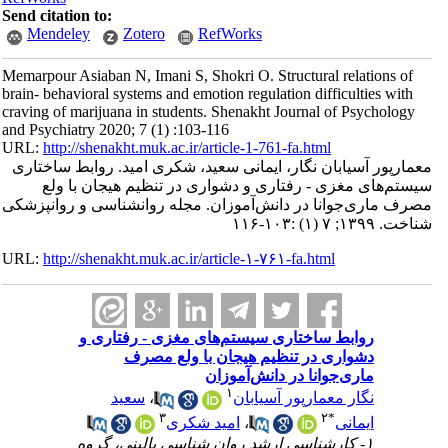
Send citation to:
Mendeley
Zotero
RefWorks
Memarpour Asiaban N, Imani S, Shokri O. Structural relations of
brain- behavioral systems and emotion regulation difficulties with
craving of marijuana in students. Shenakht Journal of Psychology
and Psychiatry 2020; 7 (1) :103-116
URL:
http://shenakht.muk.ac.ir/article-1-761-fa.html
معمارپور آسیابان نگار، ایمانی سعید، شکری امید. روابط ساختاری
سیستم‌های مغزی - رفتاری و دشواری در تنظیم هیجان با ولع
مصرف ماری‌جوانا در دانش‌آموزان. مجله روانشناسی و روانپزشکی
شناخت. ۱۳۹۹; ۷ (۱) :۱۰۳-۱۱۶
URL:
http://shenakht.muk.ac.ir/article-۱-۷۶۱-fa.html
روابط ساختاری سیستم‌های مغزی - رفتاری و
دشواری در تنظیم هیجان با ولع مصرف
ماری‌جوانا در دانش‌آموزان
۱
نگار معمارپور آسیابان
،
سعید
۳
۲
*
ایمانی
،
امید شکری
۱- کارشناسی ارشد روان شناسی بالینی، گروه