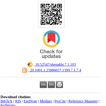
‎ 10.52547/shenakht.7.1.103
‎ 20.1001.1.25886657.1399.7.1.7.4
Download citation:
BibTeX
|
RIS
|
EndNote
|
Medlars
|
ProCite
|
Reference Manager
|
RefWorks