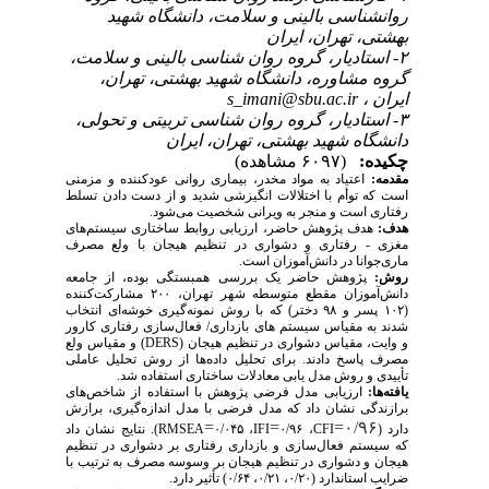
روانشناسی بالینی و سلامت،‌ دانشگاه شهید
بهشتی، تهران، ایران
۲- استادیار، گروه روان شناسی بالینی و سلامت،
گروه مشاوره،‌ دانشگاه شهید بهشتی، تهران،
ایران ،
s_imani@sbu.ac.ir
۳- استادیار، گروه روان شناسی تربیتی و تحولی،
دانشگاه شهید بهشتی، تهران، ایران
چکیده:
(۶۰۹۷ مشاهده)
مقدمه:
اعتیاد به مواد مخدر، بیماری روانی عودکننده و مزمنی
است که توأم با اختلالات انگیزشی شدید و از دست دادن تسلط
رفتاری است و منجر به ویرانی شخصیت می­‌شود
.
هدف:
هدف پژوهش حاضر، ارزیابی روابط ساختاری سیستم‌های
مغزی - رفتاری و دشواری در تنظیم هیجان با ولع مصرف
ماری‌جوانا در دانش‌­آموزان است.
ر
وش:
پژوهش حاضر یک بررسی همبستگی بوده، از جامعه
دانش‌آموزان مقطع متوسطه شهر تهران، ۲۰۰ مشارکت‌کننده
(۱۰۲ پسر و ۹۸ دختر) که با روش نمونه‌گیری خوشه­‌ای انتخاب
شدند به مقیاس سیستم های بازداری/ فعال‌سازی رفتاری کارور
و وایت، مقیاس دشواری در تنظیم هیجان (
DERS
) و مقیاس ولع
مصرف پاسخ دادند. برای تحلیل داده­‌ها از روش تحلیل عاملی
تأییدی و روش مدل یابی معادلات ساختاری استفاده شد.
یافته‌ها:
ارزیابی مدل فرضی پژوهش با استفاده از شاخص‌های
برازندگی نشان داد که مدل فرضی با مدل اندازه‌گیری، برازش
=
=
=
۰/۹۶
دارد (
CFI
، ۰/۹۶
IFI
، ۰/۰۴۵
RMSEA
). نتایج نشان داد
که سیستم فعال‌سازی و بازداری رفتاری بر دشواری در تنظیم
هیجان و دشواری در تنظیم هیجان بر وسوسه مصرف به ترتیب با
ضرایب استاندارد (۰/۲۰، ۰/۲۱، ۰/۶۴) تأثیر دارد.