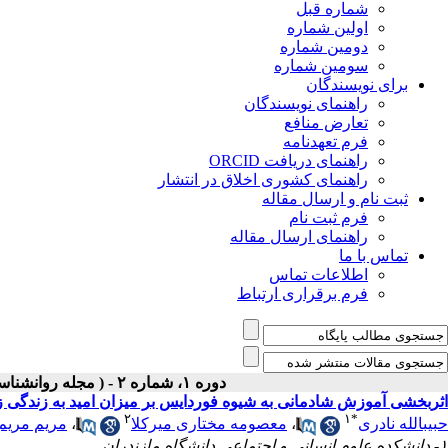
شماره قبل
اولین شماره
دومین شماره
سومین شماره
برای نویسندگان
راهنمای نویسندگان
تعارض منافع
فرم تعهدنامه
راهنمای دریافت ORCID
راهنمای کشوری اخلاق در انتشار
ثبت نام و ارسال مقاله
فرم ثبت نام
راهنمای ارسال مقاله
تماس با ما
اطلاعات تماس
فرم برقراری ارتباط
دوره ۱، شماره ۲ - ( مجله روانشناسی و روانپزشکی شناخت ۱۳۹۳ )
اثربخشی آموزش شادمانی به شیوه فوردایس بر میزان امید به زندگی ز
۲
۱
*
حبیبالله نادری
،
معصومه مختاری میرکلا
،
مریم مریم
۱- دانشکده علوم انسانی و اجتماعی دانشگاه مازندران