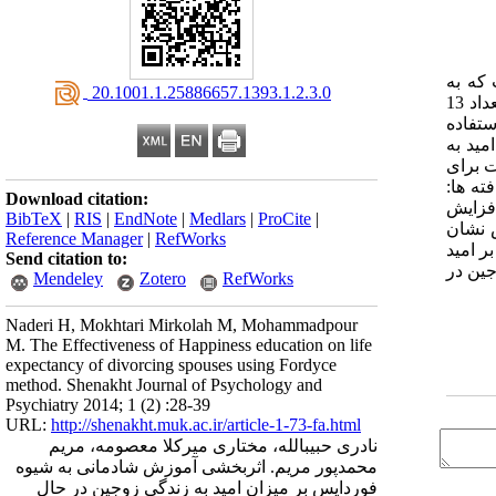
که به
‎ 20.1001.1.25886657.1393.1.2.3.0
مراکز مشاوره شهر برازجان مراجعه کردهاند. روش: روش پژوهش نیمه تجربی )مداخلهای( است که از میان زوجین ناامید در حال متارکه، تعداد 13
 تصادفی استفاده
ید به
ات برای
ل کواریانس ) ANCOVA ( انجام شد. یافته ها:
Download citation:
افزایش
BibTeX
|
RIS
|
EndNote
|
Medlars
|
ProCite
|
شتند ) 3333 p =2/ و 11 t (؛ یعنی مقیاس نشان
Reference Manager
|
RefWorks
ر امید
Send citation to:
جین در
Mendeley
Zotero
RefWorks
Naderi H, Mokhtari Mirkolah M, Mohammadpour
M. The Effectiveness of Happiness education on life
expectancy of divorcing spouses using Fordyce
method. Shenakht Journal of Psychology and
Psychiatry 2014; 1 (2) :28-39
URL:
http://shenakht.muk.ac.ir/article-1-73-fa.html
نادری حبیبالله، مختاری میرکلا معصومه، مریم
محمدپور مریم. اثربخشی آموزش شادمانی به شیوه
فوردایس بر میزان امید به زندگی زوجین در حال