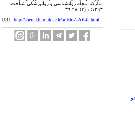
متارکه. مجله روانشناسی و روانپزشکی شناخت.
۱۳۹۳; ۱ (۲) :۲۸-۳۹
URL:
http://shenakht.muk.ac.ir/article-۱-۷۳-fa.html
و