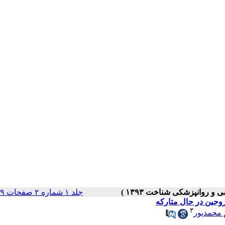
جلد ۱ شماره ۲ صفحات ۳۹-۲۸
وجین در حال متارکه
۳
 محمدپور