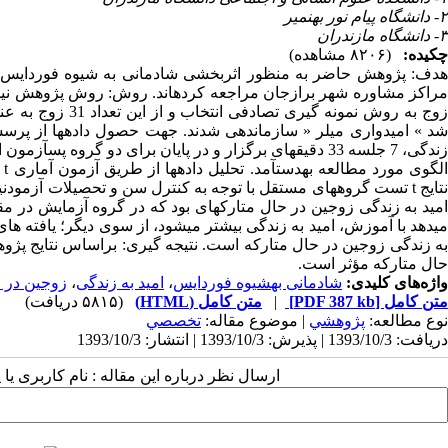
۲- دانشگاه پیام نور بهنمیر
۳- دانشگاه مازندران
چکیده:
(۸۲۰۶ مشاهده)
هدف: پژوهش حاضر به منظور اثربخشی شادمانی به شیوه فوردایس بر
شد » امیدواری میلر « سازماندهی شدند. جهت حصول دادهها از پرسش
زندگی، 7 جلسه 33 دقیقهای برگزار و در پایان برای دو گروه
نتایج t تست گروههای مستقل با توجه به کنترل سن و تحصیلات آزمو
میدهد با آموزش، امید به زندگی بیشتر میشود، از سوی دیگر؛ یافته ها
به زندگی زوجین در حال متارکه است. نتیجه گیری: براساس نتایج پژ
حال متارکه مؤثر است.
واژه‌های کلیدی:
شادمانی بهشیوه فوردایس
،
امید به زندگی
،
زوجین در ح
متن کامل
[PDF 387 kb]
|
متن کامل (HTML)
(۵۸۱۵ دریافت)
نوع مطالعه:
پژوهشي
| موضوع مقاله:
تخصصي
دریافت: 1393/10/3 | پذیرش: 1393/10/3 | انتشار: 1393/10/3
ارسال نظر درباره این مقاله : نام کاربری ی