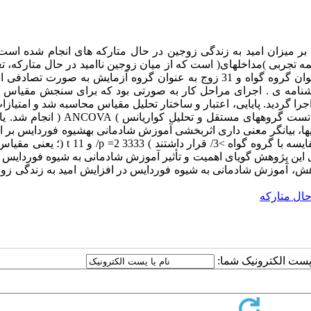
 میزان امید به زندگی زوجین در حال متارکه های انجام شده است 
زوج به روش نمونه گیری تصادفی انتخاب و از این تعداد 31 زوج به عنوان گروه گواه و 31 زوج به عنوان گروه آزمایش به صورت
نامه ی . اجرای مراحل کار به صورتی بود که برای سنجش مقیاس ام
 پسآزمون اجرا گردید. پایایی، اعتبار و ساختار تحلیل مقیاس محاسبه شد و امتیاز
الگوی مورد مطالعه بهدستآمد. تحلیل دادهها از طریق آزمون آماری t تست گروههای مستقل و تحلی
دنیها، بیانگر معنی داری اثربخشی آموزش شادمانی بهشیوه فوردایس بر 
امید به زندگی زوجین در حال متارکهای بود که در گروه آزمایش در مقایسه با گروه گواه >3/ قرار دا
ی این پژوهش گویای اهمیت و تأثیر آموزش شادمانی به شیوه فوردایس ب
وهش، آموزش شادمانی به شیوه فوردایس در افزایش امید به زندگی زو
ال متارکه
ا پست الکترونیک شما: