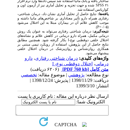
ساختار یافته و یانگ مانیا استفاده شد سپس داده­‌ها وارد نرم افزار
۲۱
SPSS
شده و جهت تجزیه ‌و تحلیل آماری نیز از آزمون اون و
کواریانس استفاده شد.
یافته‌­ها:
نتایج حاصل از تحلیل آماری نشان داد، درمان شناختی-
رفتاری همراه دارو تأثیر معناداری بر شاخص­‌های مانیا داشته و
موجب کاهش علائم آن در بیماران مبتلا به این اختلال می­‌شود
).
P
(۰/۰۵=
نتیجه­‌گیری:
درمان شناختی رفتاری می­‌تواند به عنوان یک روش
درمانی مکمل، همراه دارو درمانی در کاهش علائم و نشانه‌های
اختلال خلقی دوقطبی نوع-I بکار گرفته شود. همچنین مطابق
نتایج حاصل از این پژوهش، استفاده از رویکرد تیمی مبتنی بر
همکاری روان‌شناس و روان‌پزشک در درمان اختلال خلقی
پیشنهاد می­‌شود.
واژه‌های کلیدی:
درمان شناختی رفتاری
،
دارو
درمانی
،
اختلال دوقطبی نوع- I
متن کامل
[PDF 760 kb]
(۶۲۰۶ دریافت)
نوع مطالعه:
پژوهشي
| موضوع مقاله:
تخصصي
دریافت: 1398/11/29 | پذیرش: 1398/12/24 |
انتشار: 1399/3/10
ارسال نظر درباره این مقاله : نام کاربری یا پست
الکترونیک شما: