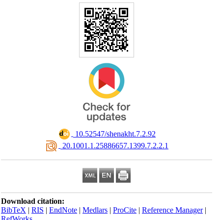
‎ 10.52547/shenakht.7.2.92
‎ 20.1001.1.25886657.1399.7.2.2.1
Download citation:
BibTeX
|
RIS
|
EndNote
|
Medlars
|
ProCite
|
Reference Manager
|
RefWorks