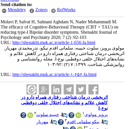
Send citation to:
Mendeley
Zotero
RefWorks
Molavi P, Salvat H, Salmani Aghdam N, Nader Mohammadi M.
The efficacy of Cognitive-Behavioral Therapy (CBT + TAU) on
reducing type-I Bipolar disorder symptoms. Shenakht Journal of
Psychology and Psychiatry 2020; 7 (2) :92-103
URL:
http://shenakht.muk.ac.ir/article-1-656-fa.html
مولوی پرویز، سلوت حبیبه، سلمانی اقدم نیکو، ندرمحمدی مهریار.
اثربخشی درمان شناختی رفتاری همراه دارو در کاهش علائم و
نشانه‌های اختلال خلقی دوقطبی نوع-I. مجله روانشناسی و
روانپزشکی شناخت. ۱۳۹۹; ۷ (۲) :۹۲-۱۰۳
URL:
http://shenakht.muk.ac.ir/article-۱-۶۵۶-fa.html
اثربخشی درمان شناختی رفتاری همراه دارو در
کاهش علائم و نشانه‌های اختلال خلقی دوقطبی
نوع-I
۲
۱
پرویز مولوی
،
حبیبه سلوت
۳
،
نیکو سلمانی اقدم
،
مهریار
۴
*
ندرمحمدی