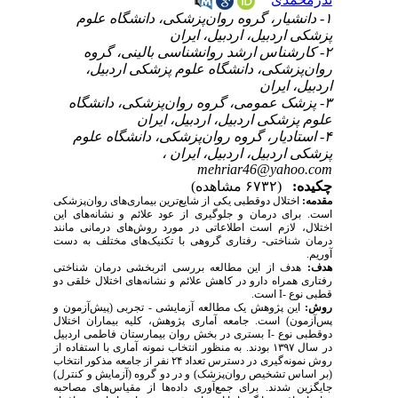
۱- دانشیار، گروه روان‌پزشکی، دانشگاه علوم
پزشکی اردبیل، اردبیل، ایران
۲- کارشناس ارشد روانشناسی بالینی، گروه
روان‌پزشکی، دانشگاه علوم پزشکی اردبیل،
اردبیل، ایران
۳- پزشک عمومی، گروه روان‌پزشکی، دانشگاه
علوم پزشکی اردبیل، اردبیل، ایران
۴- استادیار، گروه روان‌پزشکی، دانشگاه علوم
پزشکی اردبیل، اردبیل، ایران ،
mehriar46@yahoo.com
چکیده:
(۶۷۳۲ مشاهده)
مقدمه:
اختلال دوقطبی یکی از شایع‌ترین بیماری‌های روان‌پزشکی
است. برای درمان و جلوگیری از عود علائم و نشانه­‌های این
اختلال، لازم است اطلاعاتی در مورد روش­‌های درمانی مانند
درمان شناختی- رفتاری گروهی با تکنیک‌های مختلف به دست
آوریم.
هدف:
هدف از این مطالعه بررسی اثربخشی درمان شناختی
رفتاری همراه دارو در کاهش علائم و نشانه‌های اختلال خلقی دو
قطبی نوع -I است.
روش­:
این پژوهش یک مطالعه آزمایشی - تجربی (پیش‌آزمون و
پس‌آزمون) است. جامعه آماری پژوهش، کلیه بیماران اختلال
دوقطبی نوع -I بستری در بخش روان بیمارستان فاطمی اردبیل
در سال ۱۳۹۷ بودند. به منظور انتخاب نمونه آماری با استفاده از
روش نمونه‌گیری در دسترس تعداد ۲۴ نفر از جامعه مذکور انتخاب
(بر اساس تشخیص روان‌پزشک) و در دو گروه (آزمایش و کنترل)
جایگزین شدند. برای جمع‌آوری داده‌­ها از مقیاس­‌های مصاحبه