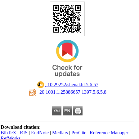
‎ 10.29252/shenakht.5.6.57
‎ 20.1001.1.25886657.1397.5.6.5.8
Download citation:
BibTeX
|
RIS
|
EndNote
|
Medlars
|
ProCite
|
Reference Manager
|
RefWorks