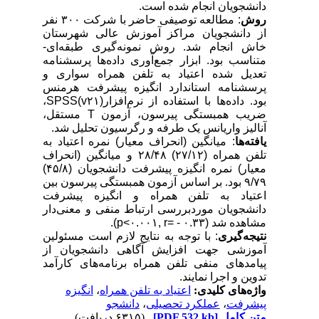
دانشجویان انجام شده است.
روش
: مطالعه توصیفی حاضر با شرکت ۳۰۰ نفر
از دانشجویان مراکز آموزش عالی شهرستان
خاش انجام شد. روش نمونه‌گیری طبقه‌ای-
متناسب بود. ابزار جمع‌آوری داده‌ها پرسشنامه
تعدیل شده اعتیاد به تلفن همراه سواری و
پرسشنامه استاندارد انگیزه پیشرفت هرمنس
بود. داده‌ها با استفاده از نرم‌افزار
SPSS(v۲۱)
،
ضریب همبستگی پیرسون، آزمون
T
مستقل،
آنالیز واریانس یک طرفه و رگرسیون تحلیل شد.
یافته‌ها
: میانگین (انحراف معیار) نمره اعتیاد به
تلفن همراه (۲۷/۱۲) ۲۸/۴۸ و میانگین (انحراف
معیار) نمره انگیزه پیشرفت دانشجویان (۴۵/۸)
۹/۷۹ بود. بر اساس آزمون همبستگی پیرسون بین
اعتیاد به تلفن همراه و انگیزه پیشرفت
دانشجویان موردبررسی ارتباط منفی و معنی‌دار
مشاهده شد (
p<۰.۰۰۱, r= - ۰.۳۳
).
نتیجه‌گیری
: با توجه به نتایج لازم است مسئولین
آموزشی جهت افزایش آگاهی دانشجویان از
پیامدهای منفی تلفن همراه برنامه‌های کارآمد
تدوین و اجرا نمایند.
واژه‌های کلیدی:
اعتیاد به تلفن همراه
،
انگیزه
پیشرفت
،
عملکرد تحصیلی
،
دانشجو
متن کامل
[PDF 532 kb]
(۶۳۱۵ دریافت)