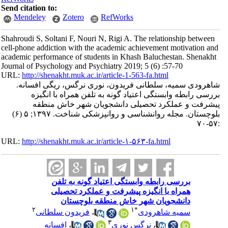
Send citation to:
Mendeley
Zotero
RefWorks
Shahroudi S, Soltani F, Nouri N, Rigi A. The relationship between
cell-phone addiction with the academic achievement motivation and
academic performance of students in Khash Baluchestan. Shenakht
Journal of Psychology and Psychiatry 2019; 5 (6) :57-70
URL:
http://shenakht.muk.ac.ir/article-1-563-fa.html
شاهرودی سمیه، سلطانی فریدون، نوری نرگس، ریگی افسانه.
بررسی رابطه وابستگی اعتیاد گونه به تلفن همراه با انگیزه
پیشرفت و عملکرد تحصیلی دانشجویان شهر خاش منطقه
بلوچستان. مجله روانشناسی و روانپزشکی شناخت. ۱۳۹۷; ۵ (۶)
:۵۷-۷۰
URL:
http://shenakht.muk.ac.ir/article-۱-۵۶۳-fa.html
بررسی رابطه وابستگی اعتیاد گونه به تلفن
همراه با انگیزه پیشرفت و عملکرد تحصیلی
دانشجویان شهر خاش منطقه بلوچستان
۲
۱
*
سمیه شاهرودی
،
فریدون سلطانی
۳
،
نرگس نوری
،
افسانه