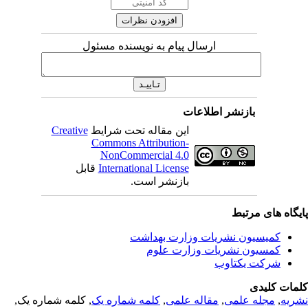
ارسال پیام به نویسنده مسئول
بازنشر اطلاعات
این مقاله تحت شرایط
Creative
Commons Attribution-
NonCommercial 4.0
International License
قابل
بازنشر است.
یگاه های مرتبط
کمیسیون نشریات وزارت بهداشت
کمسیون نشریات وزارت علوم
شرکت یکتاوب
مات کلیدی
ریه
,
مجله علمی
,
مقاله علمی
,
کلمه شماره یک
, کلمه شماره یک,