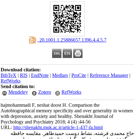
‎ 20.1001.1.25886657.1396.4.4.5.7
Download citation:
BibTeX
|
RIS
|
EndNote
|
Medlars
|
ProCite
|
Reference Manager
|
RefWorks
Send citation to:
Mendeley
Zotero
RefWorks
hajmohammadi F, neshat doost H. Comparison the
Autobiographical memory specificity and over generality in women
with depression, anxiety and healthy. Shenakht Journal of
Psychology and Psychiatry 2018; 4 (4) :44-56
URL:
http://shenakht.muk.ac.ir/article-1-437-fa.html
حاج محمدی فرشته، نشاط دوست حمیدطاهر. مقایسه حافظه