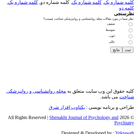
مه شماره یک
,
کلمه شماره یک
, کلمه شماره دو,
کلمه شماره یک
,
مه دو
رسنجی
 شما در مورد مقالات مجله روانشناسی و روانپزشکی شناخت چیست؟
ضعیف
متوسط
خوب
عالی
یه حقوق این وب سایت متعلق به
مجله روانشناسی و روانپزشکی
اخت
می باشد.
احی و برنامه نویسی :
یکتاوب افزار شرق
Shenakht Journal of Psychology and
© 2026 
Psychiat
Designed & Developed by :
Yektaw