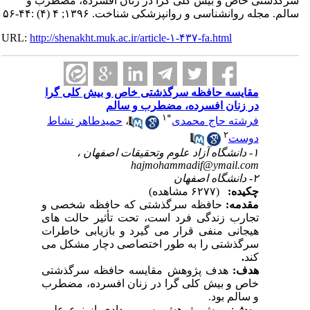
سرگذشتی خاص و بیش کلی گرا در زنان افسرده، مضطرب و
سالم. مجله روانشناسی و روانپزشکی شناخت. ۱۳۹۶; ۴ (۴) :۴۴-۵۶
URL:
http://shenakht.muk.ac.ir/article-۱-۴۳۷-fa.html
مقایسه حافظه سرگذشتی خاص و بیش کلی گرا
در زنان افسرده، مضطرب و سالم
۱
*
فرشته حاج محمدی
،
حمیدطاهر نشاط
۲
دوست
۱- دانشگاه آزاد علوم وتحقیقات اصفهان ،
hajmohammadif@ymail.com
۲- دانشگاه اصفهان
چکیده:
(۶۲۷۷ مشاهده)
مقدمه:
حافظه سرگذشتی که حافظه شخصی و
تجارب زندگی فرد است، تحت تأثیر حالت های
هیجانی منفی قرار می گیرد و بازیابی خاطرات
سرگذشتی را به طور اختصاصی دچار مشکل می
کند
.
هدف:
هدف پژوهش مقایسه حافظه سرگذشتی
خاص و بیش کلی گرا در زنان افسرده، مضطرب
و سالم بود.
روش
: روش پژوهش پس رویدادی از نوع علی-