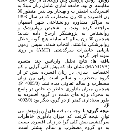
مقایسه ای بود. جامعه آماری شامل زنان مبتلا به
افسردگی، اضطراب و بهنجار بود. بدین منظور 30
زن افسرده و 30 زن مضطرب که در سال 1393
به مراکز مشاوره روانشناختی شهر اصفهان
مراجعه کرده بودند، با تشخیص روانپزشک و
روانشناس به پژوهشگر ارجاع داده شدند؛
همچنین 30 زن سالم که سابقه هیچ گونه اختلال
روانپزشکی نداشتند، انتخاب شدند. سپس آزمون
بازیابی خاطرات سرگذشتی (
AMT
) بر روی
نمونه اجرا گردید.
یافته ها:
نتایج تحلیل واریانس چند متغیره
(
MANOVA
) نشان داد که بیش کلی گرایی و کم
اختصاصی سازی در زنان افسرده بیش تر از
گروه مضطرب و سالم است ولی بین زنان
مضطرب و سالم تفاوتی دیده نشد (005/0>
(P
.
همچنین میزان یادآوری خاطرات خاص در پاسخ
به محرک واژه های مثبت در گروه افسرده به
طور معناداری کمتر از دو گروه دیگر بود (002/0>
.
(P
نتیجه گیری:
با توجه به یافته های این پژوهش می
توان نتیجه گرفت که میزان یادآوری خاطرات
سرگذشتی بیش کلی گرا در زنان افسرده نسبت
به دو گروه مضطرب و سالم بیشتر است.