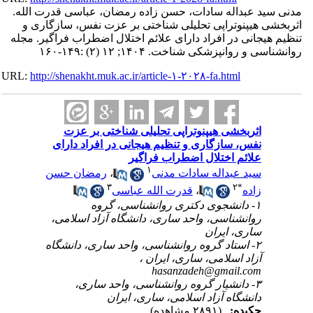
مدنی سید عبداله سادات، حسن زاده رمضان، عباسی قدرت الله.
اثربخشی هیپنوتراپی تحلیلی شناختی بر عزت نفس، سازگاری و
تنظیم هیجانی در افراد دارای علائم اختلال اضطراب فراگیر. مجله
روانشناسی و روانپزشکی شناخت. ۱۴۰۴; ۱۲ (۲) :۱۴۹-۱۶۰
URL:
http://shenakht.muk.ac.ir/article-۱-۲۰۲۸-fa.html
اثربخشی هیپنوتراپی تحلیلی شناختی بر عزت
نفس، سازگاری و تنظیم هیجانی در افراد دارای
علائم اختلال اضطراب فراگیر
۱
سید عبداله سادات مدنی
،
رمضان حسن
۳
۲
*
زاده
،
قدرت الله عباسی
۱- دانشجوی دکتری روانشناسی، گروه
روانشناسی، واحد ساری، دانشگاه آزاد اسلامی،
ساری، ایران
۲- استاد گروه روانشناسی، واحد ساری، دانشگاه
آزاد اسلامی، ساری، ایران ،
hasanzadeh@gmail.com
۳- دانشیار گروه روانشناسی، واحد ساری،
دانشگاه آزاد اسلامی، ساری، ایران
چکیده:
(۲۸۹۱ مشاهده)