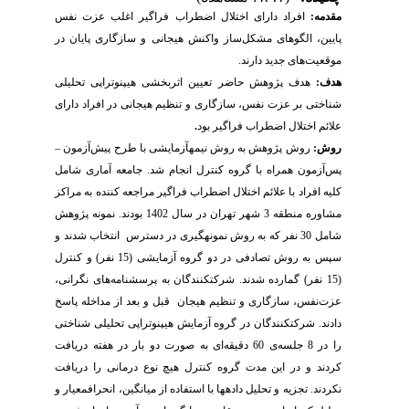
مقدمه:
افراد دارای
اختلال
اضطراب
فراگیر اغلب
عزت
نفس
پایین، الگوهای
مشکل
ساز
واکنش
هیجانی
و
سازگاری پایان در
موقعیت‌های جدید دارند
.
هدف:
هدف پژوهش حاضر تعیین اثربخشی
هیپنوتراپی تحلیلی
شناختی بر عزت نفس، سازگاری و تنظیم هیجانی در افراد دارای
علائم اختلال اضطراب فراگیر بود
.
روش:
روش پژوهش به روش نیمه­آزمایشی با طرح پیش‌آزمون
–
پس‌آزمون همراه با گروه کنترل انجام شد. جامعه آماری شامل
کلیه افراد با علائم اختلال اضطراب فراگیر مراجعه کننده به مراکز
مشاوره منطقه 3 شهر تهران در سال 1402 بودند. نمونه پژوهش
شامل 30 نفر که به روش نمونه­گیری در دسترس انتخاب شدند و
سپس به روش تصادفی در دو گروه آزمایشی (15 نفر) و کنترل
(15 نفر) گمارده شدند. شرکت­کنندگان به پرسشنامه‌های نگرانی،
عزت‌نفس، سازگاری و تنظیم هیجان قبل و بعد از مداخله پاسخ
دادند.
شرکت­کنندگان در گروه آزمایش هیپنوتراپی تحلیلی شناختی
را در 8 جلسه‌ی 60 دقیقه‌ای به صورت دو بار در هفته دریافت
کر
دند و در این مدت گروه کنترل هیچ­ نوع درمانی را دریافت
نکردند. تجزیه و تحلیل داده­ها با استفاده از میانگین، انحراف­معیار و