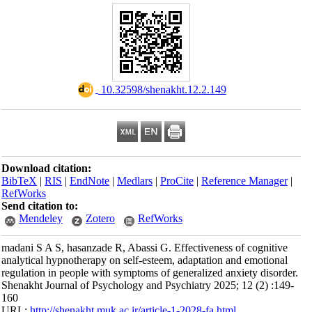
‎ 10.32598/shenakht.12.2.149
Download citation:
BibTeX
|
RIS
|
EndNote
|
Medlars
|
ProCite
|
Reference Manager
|
RefWorks
Send citation to:
Mendeley
Zotero
RefWorks
madani S A S, hasanzade R, Abassi G. Effectiveness of cognitive
analytical hypnotherapy on self-esteem, adaptation and emotional
regulation in people with symptoms of generalized anxiety disorder.
Shenakht Journal of Psychology and Psychiatry 2025; 12 (2) :149-
160
URL:
http://shenakht.muk.ac.ir/article-1-2028-fa.html