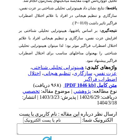
تحلیل کوواریانس جهت مقایسه میانگین­های پس­آزمون انجام شد.
یافته‌­ها:
نتایج نشان داد
هیپنوتراپی تحلیلی شناختی بر عزت نفس،
سازگاری و تنظیم هیجانی در افراد با علائم اختلال اضطراب
فراگیر
تاثیر داشت (01/0
P<
).
نتیجه‌­گیری:
بر اساس یافته­ها،
هیپنوتراپی تحلیلی شناختی بر
افزایش عزت نفس، سازگاری و تنظیم هیجانی افراد با علائم
اختلال اضطراب فراگیر موثر بود؛ لذا می­توان هیپنوتراپی تحلیلی
شناختی
را
به
عنوان
مداخله­ای
مناسب
برای
اختلال
اضطراب
فراگیر
پیشنهاد
نمود.
واژه‌های کلیدی:
هیپنوتراپی تحلیلی شناختی
،
عزت نفس
،
سازگاری
،
تنظیم هیجانی
،
اختلال
اضطراب فراگیر
متن کامل
[PDF 1046 kb]
(۹۶۸ دریافت)
نوع مطالعه:
پژوهشي
| موضوع مقاله:
تخصصي
دریافت: 1402/6/29 | پذیرش: 1403/3/23 | انتشار:
1404/3/18
ارسال نظر درباره این مقاله : نام کاربری یا پست
الکترونیک شما: