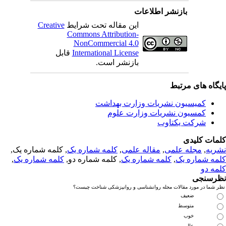
بازنشر اطلاعات
این مقاله تحت شرایط
Creative
Commons Attribution-
NonCommercial 4.0
International License
قابل
بازنشر است.
یگاه های مرتبط
کمیسیون نشریات وزارت بهداشت
کمسیون نشریات وزارت علوم
شرکت یکتاوب
مات کلیدی
ریه
,
مجله علمی
,
مقاله علمی
,
کلمه شماره یک
, کلمه شماره یک,
مه شماره یک
,
کلمه شماره یک
, کلمه شماره دو,
کلمه شماره یک
,
مه دو
رسنجی
 شما در مورد مقالات مجله روانشناسی و روانپزشکی شناخت چیست؟
ضعیف
متوسط
خوب
عالی