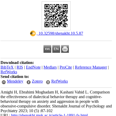
‎ 10.32598/shenakht.10.5.87
Download citation:
BibTeX
|
RIS
|
EndNote
|
Medlars
|
ProCite
|
Reference Manager
|
RefWorks
Send citation to:
Mendeley
Zotero
RefWorks
Amighi H, Ebrahimi Moghadam H, Kashani Vahid L. Comparison
the effectiveness of dialectical behavior therapy and cognitive-
behavioral therapy on anxiety and aggression in people with
obsessive-compulsive disorder. Shenakht Journal of Psychology and
Psychiatry 2023; 10 (5) :87-102
URL:
http://shenakht.muk.ac.ir/article-1-1891-fa.html