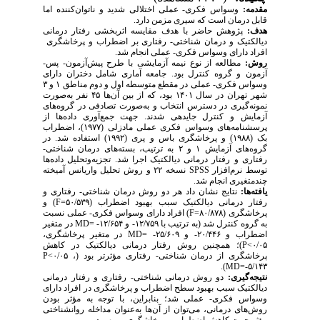
مقدمه:
وسواس فکری- عملی اختلالی شدید و ناتوان­‌کننده اما
قابل درمان است که سیری مزمن دارد.
هدف:
پژوهش حاضر با هدف مقایسه اثربخشی رفتار درمانی
دیالکتیک و درمان شناختی- رفتاری بر اضطراب و پرخاشگری
افراد دارای وسواس فکری- عملی انجام شد.
روش:
مطالعه از نوع نیمه آزمایشی با طرح پیش‌­آزمون- پس‌­
آزمون و گروه کنترل بود. جامعه آماری شامل دختران دارای
وسواس فکری- عملی در مقطع متوسطه اول و دوم مناطق ۱ و ۳
شهر تهران در سال ۱۴۰۱ بود، که از بین آن‌ها ۴۵ نفر به­‌صورت
نمونه­‌گیری در دسترس انتخاب و به­‌صورت تصادفی در گروه­‌های
آزمایش و کنترل جایدهی شدند. جهت جمع‌­آوری داده‌­ها از
پرسشنامه­‌های وسواس فکری عملی مادزلی (۱۹۷۷)، اضطراب
بک (۱۹۸۸) و پرخاشگری باس و پری (۱۹۹۲) استفاده شد. در
گروه‌­های آزمایش ۱ و ۲ به­ ترتیب، بسته‌­های درمان شناختی-
رفتاری و رفتار درمانی دیالکتیک اجرا شد. تجزیه‌وتحلیل داده‌ها
توسط نرم­‌افزار
SPSS
نسخه ۲۲ و روش‌ تحلیل­ واریانس آمیخته
چندمتغیری انجام شد.
یافته­‌ها:
نتایج نشان داد هر دو روش درمان شناختی- رفتاری و
رفتار درمانی دیالکتیک سبب بهبود ­اضطراب (۵۰/۵۳۹=
F
) و
پرخاشگری (۸۰/۸۷۸=
F
) افراد دارای وسواس فکری- عملی نسبت
به گروه کنترل ‌شد (به ­ترتیب با ۱۲/۷۵۹- و ۱۲/۶۵۴- =
MD
در متغیر
اضطراب و ۲۰/۴۴۶- و ۲۵/۶۰۹- =
MD
در متغیر پرخاشگری،
۰/۰۵>
P
)؛ همچنین روش رفتار درمانی دیالکتیک در کاهش
پرخاشگری از درمان شناختی- رفتاری مؤثرتر بود (
<۰/۰۵ ،
P
MD
=-۵/۱۴۳).
نتیجه‌­گیری:
دو روش درمانی شناختی- رفتاری و رفتار درمانی
دیالکتیک سبب بهبود سطح اضطراب و پرخاشگری در افراد دارای
وسواس فکری- عملی شد؛ بنابراین، با توجه به مؤثر بودن
روش‌های درمانی، می­‌توان از آن‌ها به­‌عنوان مداخله روانشناختی