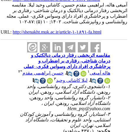
آمیغی هاله، ابراهیمی مقدم حسین، کاشانی وحید لیلا. مقایسه
اثربخشی رفتار درمانی دیالکتیک و درمان شناختی- رفتاری بر
اضطراب و پرخاشگری افراد دارای وسواس فکری- عملی. مجله
روانشناسی و روانپزشکی شناخت. ۱۴۰۲; ۱۰ (۵) :۸۷-۱۰۲
URL:
http://shenakht.muk.ac.ir/article-۱-۱۸۹۱-fa.html
مقایسه اثربخشی رفتار درمانی دیالکتیک و
درمان شناختی- رفتاری بر اضطراب و
پرخاشگری افراد دارای وسواس فکری- عملی
۲
*
۱
هاله آمیغی
،
حسین ابراهیمی مقدم
۳
،
لیلا کاشانی وحید
۱- دانشجوی دکتری، گروه روانشناسی، واحد
رودهن، دانشگاه آزاد اسلامی، رودهن، ایران
۲- دانشیار، گروه روانشناسی، واحد رودهن،
دانشگاه آزاد اسلامی، رودهن، ایران ،
Hem_psy@yahoo.com
۳- استادیار، گروه روانشناسی و آموزش کودکان
استثنایی، واحد علوم و تحقیقات، دانشگاه آزاد
اسلامی، تهران، ایران
چکیده:
(۴۳۷۰ مشاهده)