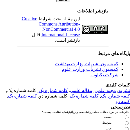
بازنشر اطلاعات
این مقاله تحت شرایط
Creative
Commons Attribution-
NonCommercial 4.0
International License
قابل
بازنشر است.
یگاه های مرتبط
کمیسیون نشریات وزارت بهداشت
کمسیون نشریات وزارت علوم
شرکت یکتاوب
مات کلیدی
ریه
,
مجله علمی
,
مقاله علمی
,
کلمه شماره یک
, کلمه شماره یک,
مه شماره یک
,
کلمه شماره یک
, کلمه شماره دو,
کلمه شماره یک
,
مه دو
رسنجی
 شما در مورد مقالات مجله روانشناسی و روانپزشکی شناخت چیست؟
ضعیف
متوسط
خوب