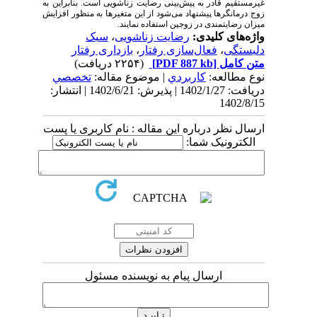
غیرمستقیم قادر به پیش‌­بینی رضایت­ زناشویی است. بنابراین به
زوج درمانگرها پیشنهاد می­‌شود از این متغیرها به منظور افزایش
میزان رضایتمندی در زوجین استفاده نمایند.
واژه‌های کلیدی:
رضایت زناشویی
،
سبک
دلبستگی
،
فعال‌سازی رفتار
،
بازداری رفتار
متن کامل
[PDF 887 kb]
(۲۲۵۴ دریافت)
نوع مطالعه:
كاربردي
| موضوع مقاله:
تخصصي
دریافت: 1402/1/27 | پذیرش: 1402/6/21 | انتشار:
1402/8/15
ارسال نظر درباره این مقاله : نام کاربری یا پست
الکترونیک شما:
ارسال پیام به نویسنده مسئول