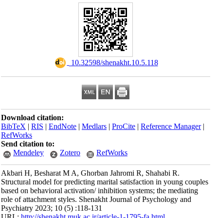
‎ 10.32598/shenakht.10.5.118
Download citation:
BibTeX
|
RIS
|
EndNote
|
Medlars
|
ProCite
|
Reference Manager
|
RefWorks
Send citation to:
Mendeley
Zotero
RefWorks
Akbari H, Besharat M A, Ghorban Jahromi R, Shahabi R.
Structural model for predicting marital satisfaction in young couples
based on behavioral activation/ inhibition systems; the mediating
role of attachment styles. Shenakht Journal of Psychology and
Psychiatry 2023; 10 (5) :118-131
URL:
http://shenakht.muk.ac.ir/article-1-1795-fa.html