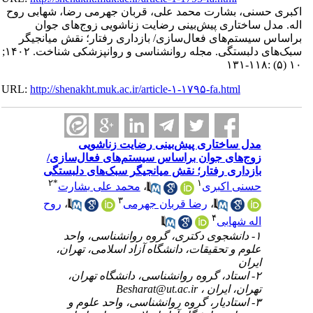
اکبری حسنی، بشارت محمد علی، قربان جهرمی رضا، شهابی روح
اله. مدل ساختاری پیش‌بینی رضایت زناشویی زوج‌های جوان
براساس سیستم‌های فعال‌سازی/ بازداری رفتار؛ نقش میانجیگر
سبک‌های دلبستگی. مجله روانشناسی و روانپزشکی شناخت. ۱۴۰۲;
۱۰ (۵) :۱۱۸-۱۳۱
URL:
http://shenakht.muk.ac.ir/article-۱-۱۷۹۵-fa.html
مدل ساختاری پیش‌بینی رضایت زناشویی
زوج‌های جوان براساس سیستم‌های فعال‌سازی/
بازداری رفتار؛ نقش میانجیگر سبک‌های دلبستگی
۲
*
۱
حسنی اکبری
،
محمد علی بشارت
۳
،
رضا قربان جهرمی
،
روح
۴
اله شهابی
۱- دانشجوی دکتری، گروه روانشناسی، واحد
علوم و تحقیقات، دانشگاه آزاد اسلامی، تهران،
ایران
۲- استاد، گروه روانشناسی، دانشگاه تهران،
تهران، ایران ،
Besharat@ut.ac.ir
۳- استادیار، گروه روانشناسی، واحد علوم و