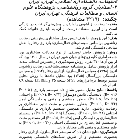
تحقیقات، دانشگاه آزاد اسلامی، تهران، ایران
۴- استادیار، گروه روانشناسی، پژوهشگاه علوم
انسانی و مطالعات فرهنگی، تهران، ایران
چکیده:
(۴۲۱۹ مشاهده)
مقدمه:
رضایت زناشویی پایدارترین پیش‌­بینی­‌گر ثبات در زندگی
است و از این­‌رو استفاده درست از آن، به پایداری خانواده کمک
می­‌کند.
هدف:
این پژوهش با هدف تدوین مدل ساختاری پیش‌­بینی رضایت
زناشویی براساس سیستم­‌های فعال‌­سازی/ بازداری رفتار با نقش
میانجی­ دلبستگی انجام شد.
روش:
پژوهش حاضر توصیفی از نوع معادلات ساختاری بود.
جامعه آماری کلیه زوج­‌های جوان شهر تهران در سال ۱۴۰۰ بود، که
از بین آن‌­ها ۳۷۰ نفر با روش نمونه­‌گیری در­ دسترس انتخاب شدند.
ابزار پژوهش شامل پرسشنامه جمعیت­‌شناختی، رضایت­ زناشویی
انریچ (۱۹۹۸)، مقیاس فعال­‌سازی/ بازداری رفتار (۱۹۹۴) و مقیاس
دلبستگی بزرگسال (۱۳۸۵) بود. تحلیل داده‌­ها با روش تحلیل
مسیر توسط نرم‌افزارهای
SPSS
نسخه ۲۵ و
LISREL
نسخه ۸/۸
انجام شد.
یافته‌­ها:
نتایج تحلیل­ مسیر نشان داد سیستم بازداری (
<۰/۰۵,
P
=-۰/۱۶)، دلبستگی ناایمن دوسوگرا (
ß
ß
<۰/۰۱,
P
=-۰/۴۲) و اجتنابی
(
ß
<۰/۰۵,
P
=-۰/۱۹) به­‌طور مستقیم و منفی و دلبستگی ایمن
(
ß
<۰/۰۱,
P
=۰/۲۶) به­‌طور مستقیم و مثبت تاثیر معناداری بر
رضایت ­زناشویی دارند. همچنین سیستم بازداری بر دلبستگی
اجتنابی (
=۰/۱۸)، دوسوگرا (
ß
<۰/۰۱,
P
ß
<۰/۰۱,
P
=-۰/۱۹) و سیستم
فعال­‌سازی بر دلبستگی ایمن (
ß
<۰/۰۵,
P
=۰/۲۸) اثر مستقیم مثبت
و سیستم فعال­‌سازی بر دلبستگی اجتنابی (
ß
<۰/۰۱,
P
=-۰/۳۰) به­‌
طور مستقیم و منفی تاثیر معنادار دارند.
نتیجه‌گیری:
نتایج نشان داد که سیستم فعال‌سازی/ بازداری رفتار
به­‌صورت مستقیم و از طریق سبک­‌های دلبستگی به­‌صورت