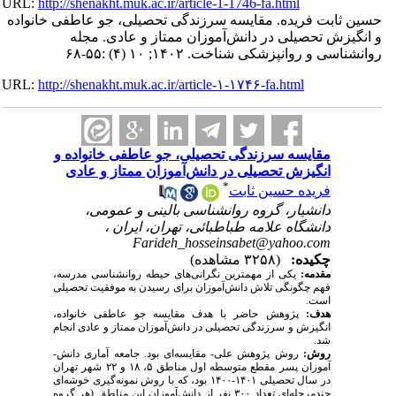
URL:
http://shenakht.muk.ac.ir/article-1-1746-fa.html
حسین ثابت فریده. مقایسه سرزندگی تحصیلی، جو عاطفی خانواده
و انگیزش تحصیلی در دانش‌آموزان ممتاز و عادی. مجله
روانشناسی و روانپزشکی شناخت. ۱۴۰۲; ۱۰ (۴) :۵۵-۶۸
URL:
http://shenakht.muk.ac.ir/article-۱-۱۷۴۶-fa.html
مقایسه سرزندگی تحصیلی، جو عاطفی خانواده و
انگیزش تحصیلی در دانش‌آموزان ممتاز و عادی
*
فریده حسین ثابت
دانشیار، گروه روانشناسی بالینی و عمومی،
دانشگاه علامه طباطبائی، تهران، ایران ،
Farideh_hosseinsabet@yahoo.com
چکیده:
(۳۲۵۸ مشاهده)
مقدمه:
یکی از مهم­ترین نگرانی­‌های حیطه روانشناسی مدرسه،
فهم چگونگی تلاش دانش­‌آموزان برای رسیدن به موفقیت تحصیلی
است.
هدف:
پژوهش حاضر با هدف مقایسه جو عاطفی خانواده،
انگیزش و سرزندگی تحصیلی در دانش‌­آموزان ممتاز و عادی انجام
شد.
روش:
روش پژوهش علی- مقایسه­‌ای بود. جامعه آماری دانش‌­
آموزان پسر مقطع متوسطه اول مناطق ۵، ۱۸ و ۲۲ شهر تهران
در سال تحصیلی ۱۴۰۱-۱۴۰۰ بود، که با روش نمونه­‌گیری خوشه­‌ای
چندمرحله‌­ای تعداد ۳۰۰ نفر از دانش‌­آموزان این مناطق (هر گروه