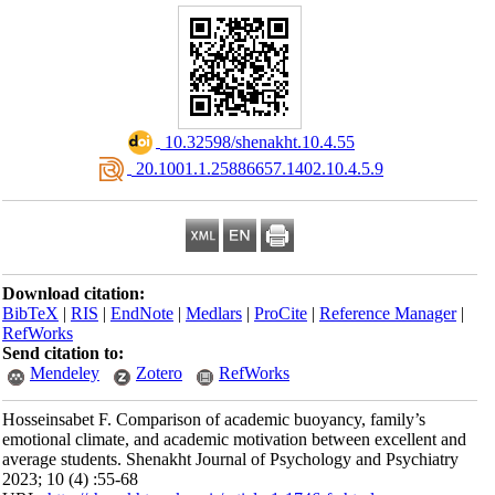
‎ 10.32598/shenakht.10.4.55
‎ 20.1001.1.25886657.1402.10.4.5.9
Download citation:
BibTeX
|
RIS
|
EndNote
|
Medlars
|
ProCite
|
Reference Manager
|
RefWorks
Send citation to:
Mendeley
Zotero
RefWorks
Hosseinsabet F. Comparison of academic buoyancy, family’s
emotional climate, and academic motivation between excellent and
average students. Shenakht Journal of Psychology and Psychiatry
2023; 10 (4) :55-68