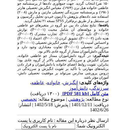
۱۵۰ نفر) انتخاب گردید. جهت جمع‌­آوری داده‌­ها از پرسشنامه جو
عاطفی خانواده هیل برن (۱۹۶۴)، مقیاس انگیزش تحصیلی هارتر
(۱۹۸۰) و پرسشنامه سرزندگی تحصیلی مارتین و مارش (۲۰۰۸)
استفاده شد. داده­‌های پژوهش با آزمون خی­‌دو، تحلیل رگرسیون و
تی مستقل و از طریق نرم‌افزار
SPSS
نسخه ۲۱ تحلیل گردید.
یافته‌­ها:
نتایج نشان داد بین دو گروه در متغیرهای جو عاطفی
خانواده و مؤلفه‌­های آن شامل محبت (۰/۰۰۱>
P
)، نوازش
(۰/۰۰۲>
P
)، تأیید کردن (۰/۰۰۳>
P
)، تجارب مشترک (۰/۰۰۳>
P
)،
هدیه دادن (۰/۰۰۲>
P
)، تشویق کردن (۰/۰۰۱>
P
)، اعتماد (۰/۰۰۱>
P
)
و احساس امنیت (۰/۰۰۲>
P
)، متغیر انگیزش تحصیلی (۰/۰۰۱>
P
) و
سرزندگی تحصیلی (۰/۰۰۱>
P
) تفاوت معناداری وجود دارد و
میانگین دانش‌­آموزان ممتاز از گروه عادی بالاتر بود.
نتیجه‌­گیری:
در گروه دانش‌­آموزان ممتاز جو عاطفی خانواده،
میزان انگیزش و سرزندگی تحصیلی بالاتر از گروه عادی بود؛
بنابراین، تقویت روابط اعضای خانواده با دانش‌­آموزان و قرار دادن
برنامه­‌های مهارتی با تأکید بر تقویت انگیزش و سرزندگی در
دروس پرورشی مدارس می­‌تواند بر موفقیت تحصیلی دانش‌­
آموزان مؤثر باشد.
واژه‌های کلیدی:
انگیزش
،
خانواده
،
عاطفه
،
سرزندگی
،
دانش‌­آموز
متن کامل
[PDF 581 kb]
(۱۳۰۰ دریافت)
نوع مطالعه:
پژوهشي
| موضوع مقاله:
تخصصي
دریافت: 1401/12/11 | پذیرش: 1402/5/18 | انتشار:
1402/6/26
ارسال نظر درباره این مقاله : نام کاربری یا پست
الکترونیک شما: