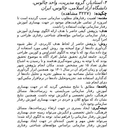
۴- استادیار، گروه مدیریت، واحد چالوس،
دانشگاه آزاد اسلامی، چالوس، ایران
چکیده:
(۳۲۲۷ مشاهده)
مقدمه:
اهمیت رفتارهای مطلوب سازمانی سبب گردیده است تا
امروزه از تمامی ظرفیت‌های موجود در جهت بهسازی آموزش
رفتار سازمانی نهایت استفاده را داشت.
هدف:
پژوهش کیفی حاضر با هدف ارائه الگوی بهسازی آموزش
رفتار سازمانی براساس مؤلفه‌های شناختی رفتاری طراحی و
اجرا گردید.
روش:
پژوهش حاضر از لحاظ هدف کاربردی، از نظر شیوه
گردآوری داده‌­ها از نوع آمیخته بود. روش کیفی مورد استفاده از
نوع داده بنیاد بود که با توجه به الگوی اشتراوس و کوربین طراحی
گردید. جامعه آماری تحقیق شامل افراد آگاه به موضوع تحقیق
بودند که با توجه به روش نمونه­‌گیری هدفمند و تا رسیدن به اشباع
نظری تعداد ۱۵ نفر مشخص شدند. مکان انجام پژوهش شهر
تهران و زمان اجرای آن در سال ۱۴۰۱ بود. همچنین ابزار گردآوری
اطلاعات شامل مصاحبه بود. به منظور تجزیه و تحلیل داده­‌ها از
کدگذاری استفاده شد. تجزیه­‌و­تحلیل داده­‌ها در نرم‌­افزار مکس­‌کیو­
دی­‌ای انجام شد.
یافته­‌ها:
مطابق با نتایج مشخص گردید که در جهت بهسازی
آموزش رفتار سازمانی می‌بایستی به زیرساخت­‌ها، مسائل
فرهنگی، دانش تخصصی و انگیزش توجه داشت. همچنین نتایج
نشان داد که موانع کلان و خردی در جهت بهسازی آموزش رفتار
سازمانی وجود دارد.
نتیجه­‌گیری:
ایجاد بستری در جهت ارتقاء زیرساخت­‌ها، مسائل
فرهنگی، دانش تخصصی و انگیزش می­‌تواند زمینه جدی بهسازی
آموزش رفتار سازمانی را فراهم نماید. توجه به الگوی ارائه شده؛
می­‌تواند نقش مهم و تعیین­ کننده‌­ای در جهت ایجاد بهسازی
آموزش رفتار سازمانی براساس مؤلفه‌های شناختی رفتاری