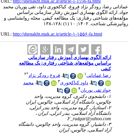
URL:
http://shenakht.muk.ac.ir/article-1-1556-fa.html
عمادانی رضا، رودگر نژاد فروغ، کیاکجوری داود، تقی پوریان محمد
جواد. ارائه الگوی بهسازی آموزش رفتار سازمانی براساس
مؤلفه‌های شناختی رفتاری: یک مطالعه کیفی. مجله روانشناسی و
روانپزشکی شناخت. ۱۴۰۲; ۱۰ (۱) :۱۲۸-۱۳۸
URL:
http://shenakht.muk.ac.ir/article-۱-۱۵۵۶-fa.html
ارائه الگوی بهسازی آموزش رفتار سازمانی
براساس مؤلفه‌های شناختی رفتاری: یک مطالعه
کیفی
۲
*
۱
رضا عمادانی
،
فروغ رودگر نژاد
۳
،
داود کیاکجوری
،
محمد
۴
جواد تقی پوریان
۱- دانشجوی دکتری، گروه مدیریت، واحد
چالوس، دانشگاه آزاد اسلامی، چالوس، ایران
۲- استادیار، گروه مدیریت، واحد بندر انزلی،
دانشگاه آزاد اسلامی، بندر انزلی، ایران ،
F_rudgar@yahoo.com
۳- دانشیار، گروه مدیریت، واحد چالوس، دانشگاه
آزاد اسلامی، چالوس، ایران