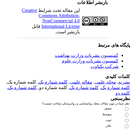
بازنشر اطلاعات
این مقاله تحت شرایط
Creative
Commons Attribution-
NonCommercial 4.0
International License
قابل
بازنشر است.
یگاه های مرتبط
کمیسیون نشریات وزارت بهداشت
کمسیون نشریات وزارت علوم
شرکت یکتاوب
مات کلیدی
ریه
,
مجله علمی
,
مقاله علمی
,
کلمه شماره یک
, کلمه شماره یک,
مه شماره یک
,
کلمه شماره یک
, کلمه شماره دو,
کلمه شماره یک
,
مه دو
رسنجی
 شما در مورد مقالات مجله روانشناسی و روانپزشکی شناخت چیست؟
ضعیف
متوسط
خوب
عالی