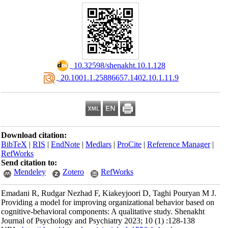
‎ 10.32598/shenakht.10.1.128
‎ 20.1001.1.25886657.1402.10.1.11.9
Download citation:
BibTeX
|
RIS
|
EndNote
|
Medlars
|
ProCite
|
Reference Manager
|
RefWorks
Send citation to:
Mendeley
Zotero
RefWorks
Emadani R, Rudgar Nezhad F, Kiakeyjoori D, Taghi Pouryan M J.
Providing a model for improving organizational behavior based on
cognitive-behavioral components: A qualitative study. Shenakht
Journal of Psychology and Psychiatry 2023; 10 (1) :128-138