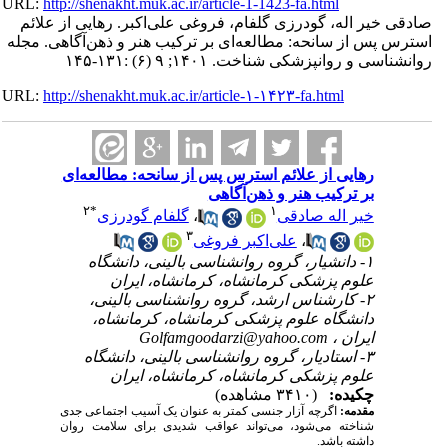
URL:
http://shenakht.muk.ac.ir/article-1-1423-fa.html
صادقی خیر اله، گودرزی گلفام، فروغی علی‌اکبر. رهایی از علائم
استرس پس از سانحه: مطالعه‌ای بر ترکیب هنر و ذهن‌آگاهی. مجله
روانشناسی و روانپزشکی شناخت. ۱۴۰۱; ۹ (۶) :۱۳۱-۱۴۵
URL:
http://shenakht.muk.ac.ir/article-۱-۱۴۲۳-fa.html
رهایی از علائم استرس پس از سانحه: مطالعه‌ای
بر ترکیب هنر و ذهن‌آگاهی
۲
*
۱
خیر اله صادقی
،
گلفام گودرزی
۳
،
علی‌اکبر فروغی
۱- دانشیار، گروه روانشناسی بالینی، دانشگاه
علوم پزشکی کرمانشاه، کرمانشاه، ایران
۲- کارشناس ارشد، گروه روانشناسی بالینی،
دانشگاه علوم پزشکی کرمانشاه، کرمانشاه،
ایران ،
Golfamgoodarzi@yahoo.com
۳- استادیار، گروه روانشناسی بالینی، دانشگاه
علوم پزشکی کرمانشاه، کرمانشاه، ایران
چکیده:
(۳۴۱۰ مشاهده)
مقدمه:
اگرچه آزار جنسی کمتر به عنوان یک آسیب اجتماعی جدی
شناخته می‌شود، می‌تواند عواقب شدیدی برای سلامت روان
داشته باشد.