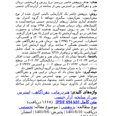
هدف:
هدف پژوهش حاضر بررسی نرخ ریزش و اثربخشی درمان
هنر و ذهن‌آگاهی بر استرس پس از سانحه در آزاردیدگان جنسی
بود.
روش:
پژوهش حاضر یک کارآزمایی بالینی کنترل شده از نوع
پیش‌آزمون- پس‌آزمون- پیگیری دو‌ماهه با گروه کنترل بود.
جامعه‌ی آماری شامل زن‌های آزاردیده‌ی جنسی مراجعه‌کننده به
کلینیک‌های روان درمانی همدان در سال ۱۳۹۸ بودند که از میان
آن‌ها ۱۶ نفر به روش نمونه‌گیری هدفمند انتخاب و به‌صورت
تصادفی در دو گروه آزمایش (۸ نفر) و کنترل (۸ نفر) قرار گرفتند.
پرسشنامه‌های مورد استفاده تأثیر رویداد (۲۰۰۷) و افسردگی-
اضطراب- استرس-۲۱ (۱۹۹۵) بود. درمان هنر و ذهن‌آگاهی طی
هشت جلسه‌ی هفتگی ۲ ساعته برای گروه آزمایش اجرا شد.
داده‌ها در دو بخش آمار توصیفی و استنباطی، به کمک تحلیل
کوواریانس یک‌راهه و نرم‌افزار
SPSS
نسخه‌ی ۲۲ تحلیل شدند.
یافته‌ها:
یافته‌ها نشان داد که درمان هنر و ذهن‌آگاهی شدت افکار
مزاحم ۲۰/۳۴=
F
در سطح ۰/۰۰۱، برانگیختگی ۲۰/۴۳=
F
در سطح
۰/۰۰۱، اجتناب ۱۴/۳۲=
F
در سطح ۰/۰۰۲ و استرس ۳۳/۴۶=
F
در
سطح ۰/۰۰۱ را به میزان معناداری در گروه آزمایش کاهش داد.
نتیجه‌گیری:
نتایج نشان داد که درمان ترکیبی هنر و ذهن‌آگاهی
می‌تواند نقش مهمی در بهبود استرس پس از سانحه در
آزاردیدگان جنسی داشته باشد. پیشنهاد می‌شود درمانگران برای
افرادی که از یادآوری تروما ترس شدیدی دارند از این مداخله
استفاده نمایند.
واژه‌های کلیدی:
هنردرمانی
،
ذهن‌آگاهی
،
استرس
پس از سانحه
،
آزار جنسی
متن کامل
[PDF 694 kb]
(۱۶۶۸ دریافت)
نوع مطالعه:
پژوهشي
| موضوع مقاله:
تخصصي
دریافت: 1401/6/10 | پذیرش: 1401/9/6 | انتشار: