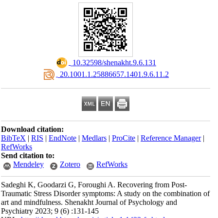
‎ 10.32598/shenakht.9.6.131
‎ 20.1001.1.25886657.1401.9.6.11.2
Download citation:
BibTeX
|
RIS
|
EndNote
|
Medlars
|
ProCite
|
Reference Manager
|
RefWorks
Send citation to:
Mendeley
Zotero
RefWorks
Sadeghi K, Goodarzi G, Foroughi A. Recovering from Post-
Traumatic Stress Disorder symptoms: A study on the combination of
art and mindfulness. Shenakht Journal of Psychology and
Psychiatry 2023; 9 (6) :131-145