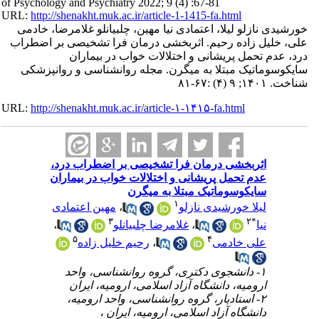
of Psychology and Psychiatry 2022; 9 (4) :67-81
URL:
http://shenakht.muk.ac.ir/article-1-1415-fa.html
خورشیدی نازلو لیلا، اعتمادی نیا مهین، چلبیانلو غلامرضا، خادمی
علی، خلیل زاده رحیم. اثربخشی درمان فرا تشخیصی بر اضطراب
درد، عدم تحمل پریشانی و اختلالات خواب در بیماران
سایکوسوماتیک مبتلا به میگرن. مجله روانشناسی و روانپزشکی
شناخت. ۱۴۰۱; ۹ (۴) :۶۷-۸۱
URL:
http://shenakht.muk.ac.ir/article-۱-۱۴۱۵-fa.html
اثربخشی درمان فرا تشخیصی بر اضطراب درد،
عدم تحمل پریشانی و اختلالات خواب در بیماران
سایکوسوماتیک مبتلا به میگرن
۱
لیلا خورشیدی نازلو
،
مهین اعتمادی
۳
۲
*
نیا
،
غلامرضا چلبیانلو
،
۵
۴
علی خادمی
،
رحیم خلیل زاده
۱- دانشجوی دکتری، گروه روانشناسی، واحد
ارومیه، دانشگاه آزاد اسلامی، ارومیه، ایران
۲- استادیار، گروه روانشناسی، واحد ارومیه،
دانشگاه آزاد اسلامی، ارومیه، ایران ،