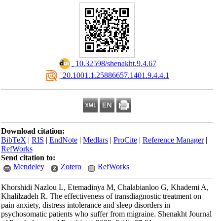
‎ 10.32598/shenakht.9.4.67
‎ 20.1001.1.25886657.1401.9.4.4.1
Download citation:
BibTeX
|
RIS
|
EndNote
|
Medlars
|
ProCite
|
Reference Manager
|
RefWorks
Send citation to:
Mendeley
Zotero
RefWorks
Khorshidi Nazlou L, Etemadinya M, Chalabianloo G, Khademi A,
Khalilzadeh R. The effectiveness of transdiagnostic treatment on
pain anxiety, distress intolerance and sleep disorders in
psychosomatic patients who suffer from migraine. Shenakht Journal