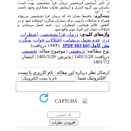
از تأثیر آزمایش اثربخشی درمان فرا تشخیصی بوده است؛
بنابراین بین گروه کنترل و آزمایش تفاوت معناداری وجود داشت
).
p
(۰/۰۰۱>
نتیجه­‌گیری:
یافته‌­ها نشان داد که درمان فرا تشخیصی می­‌تواند
همراه با مداخلات دارویی برای بیماران میگرن استفاده شود و در
کاهش علائم هیجانی، اضطراب درد، عدم تحمل پریشانی و
اختلالات خواب این افراد موثر واقع شود.
واژه‌های کلیدی:
درمان فرا تشخیصی
،
اضطراب
درد
،
عدم تحمل پریشانی
،
اختلالات خواب
،
میگرن
متن کامل
[PDF 603 kb]
(۱۹۷۴ دریافت)
نوع مطالعه:
پژوهشي
| موضوع مقاله:
تخصصي
دریافت: 1401/1/28 | پذیرش: 1401/5/29 | انتشار:
1401/7/2
ارسال نظر درباره این مقاله : نام کاربری یا پست
الکترونیک شما: