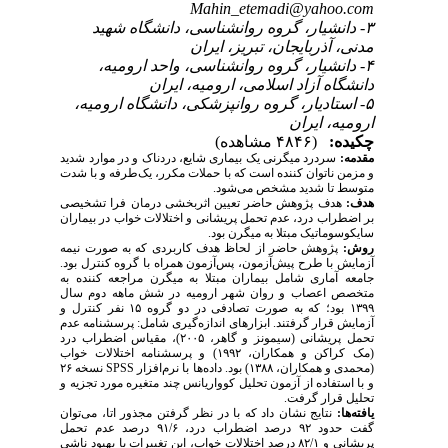
Mahin_etemadi@yahoo.com
۳- دانشیار، گروه روانشناسی، دانشگاه شهید
مدنی، آذربایجان، تبریز، ایران
۴- دانشیار، گروه روانشناسی، واحد ارومیه،
دانشگاه آزاد اسلامی، ارومیه، ایران
۵- استادیار، گروه روانپزشکی، دانشگاه ارومیه،
ارومیه، ایران
چکیده:
(۴۸۴۶ مشاهده)
مقدمه:
سردرد میگرنی یک بیماری شایع، دردناک و در موارد شدید
و مزمن ناتوان کننده است که با حملات مکرر، یک‌طرفه و با شدت
متوسط تا شدید مشخص می­‌شود.
هدف:
هدف پژوهش حاضر تعیین اثربخشی درمان فرا تشخیصی
بر اضطراب درد، عدم تحمل پریشانی و اختلالات خواب در بیماران
سایکوسوماتیک مبتلا به میگرن بود.
روش:
پژوهش حاضر از لحاظ هدف کاربردی که به صورت نیمه
آزمایش با طرح پیش‌­آزمون، پس‌آزمون همراه با گروه کنترل بود.
جامعه آماری شامل بیماران مبتلا به میگرن مراجعه کننده به
متخصص اعصاب و روان شهر ارومیه در شش ماهه دوم سال
۱۳۹۹ بود؛ که به صورت تصادفی در دو گروه ۱۵ نفر کنترل و
آزمایش قرار گرفتند. ابزارهای اندازه­‌گیری شامل: پرسشنامه‌ عدم
تحمل پریشانی (سیمونز و گاهر، ۲۰۰۵)، مقیاس اضطراب درد
(مک کراکن و همکاران، ۱۹۹۲) و پرسشنامه اختلالات خواب
(محمدی و همکاران، ۱۳۸۸) بود. داده‌­ها با نرم‌­افزار
SPSS
نسخه ۲۶
و با استفاده از آزمون تحلیل کوواریانس چند متغیره مورد تجزیه و
تحلیل قرار گرفت.
یافته­‌ها:
نتایج نشان داد که با در نظر گرفتن مجذور اتا، می­‌توان
گفت حدود ۹۲ درصد اضطراب درد، ۹۱/۶ درصد عدم تحمل
پریشانی و ۸۲/۱ درصد اختلالات خواب، این تغییرات یا بهبود ناشی