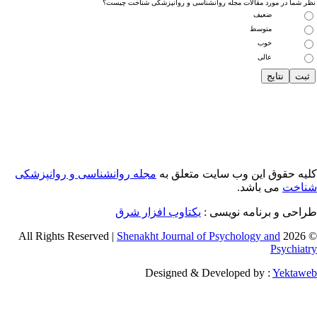
 شما در مورد مقالات مجله روانشناسی و روانپزشکی شناخت چیست؟
ضعیف
متوسط
خوب
عالی
یه حقوق این وب سایت متعلق به
مجله روانشناسی و روانپزشکی
اخت
می باشد.
احی و برنامه نویسی :
یکتاوب افزار شرق
Shenakht Journal of Psychology and
© 2026 
Psychiat
Designed & Developed by :
Yektaw