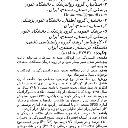
۳- استادیار، گروه روانپزشکی، دانشگاه علوم
پزشکی کردستان، سنندج، ایران ،
Dr.skamali@gmail.com
۴- دانشیار، گروه اطفال، دانشگاه علوم پزشکی
کردستان، سنندج، ایران
۵- پزشک عمومی، گروه پزشکی، دانشگاه علوم
پزشکی کردستان، سنندج، ایران
۶- کارشناس ارشد، گروه روانشناسی بالینی،
دانشگاه کردستان، سنندج، ایران
چکیده:
(۳۲۹۶ مشاهده)
مقدمه:
افسردگی در کودکان مبتلا به سرطان می­‌تواند باعث
پیچیده‌­تر شدن سیر بیمار شود و در روند درمان مشکلات متعددی
به وجود آورد.
هدف:
هدف از این مطالعه تعیین شیوع افسردگی در کودکان و
نوجوانان مبتلا به سرطان بود.
روش:
این مطالعه از نوع توصیفی- مقطعی بود. جامعه آماری
شامل ۴۰ نفر از کودکان مبتلا به سرطان بستری شده در بخش
انکولوژی بیمارستان بعثت سنندج با دامنه سنی ۷ تا ۱۷ سال در
سال ۱۳۹۶ بودند که با استفاده از چک لیست اطلاعات دموگرافیک
و پرسـشنامه افسردگی کودکان (کواکس، ۱۹۷۹) مورد سنجش
قرار گرفتند. پس از جمع‌آوری اطلاعات، داده‌ها به وسیله نرم‌افزار
آماری
SPSS
نسخه ۲۰ و با استفاده از آزمون‌های آماری توصیفی و
کای اسکوار برای آمار تحلیلی مورد تجزیه‌ و تحلیل قرار گرفت.
یافته‌ها:
۱۵ درصد افراد مورد مطالعه دارای علائم افسردگی و
۴۷/۵ درصد در آستانه افسردگی بودند. شیوع افسردگی در دختران
۲۱/۱ درصد و در پسران ۹/۵ درصد بود (۰/۵۴
=
P
) و بر حسب نوع
سرطان (۰/۹۹
=
P
) و روش درمانی (۰/۸۱
=
P
) و در شاخص‌های