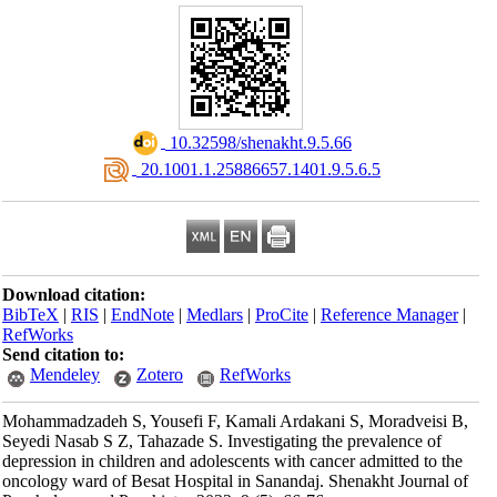
‎ 10.32598/shenakht.9.5.66
‎ 20.1001.1.25886657.1401.9.5.6.5
Download citation:
BibTeX
|
RIS
|
EndNote
|
Medlars
|
ProCite
|
Reference Manager
|
RefWorks
Send citation to:
Mendeley
Zotero
RefWorks
Mohammadzadeh S, Yousefi F, Kamali Ardakani S, Moradveisi B,
Seyedi Nasab S Z, Tahazade S. Investigating the prevalence of
depression in children and adolescents with cancer admitted to the
oncology ward of Besat Hospital in Sanandaj. Shenakht Journal of