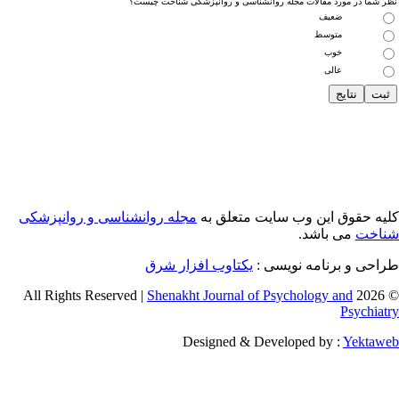
 شما در مورد مقالات مجله روانشناسی و روانپزشکی شناخت چیست؟
ضعیف
متوسط
خوب
عالی
یه حقوق این وب سایت متعلق به
مجله روانشناسی و روانپزشکی
اخت
می باشد.
احی و برنامه نویسی :
یکتاوب افزار شرق
Shenakht Journal of Psychology and
© 2026 
Psychiat
Designed & Developed by :
Yektaw