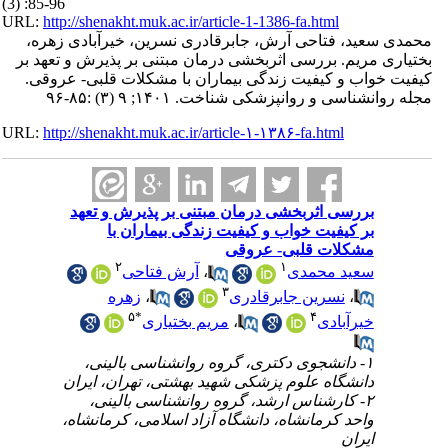
(3) :85-96
URL:
http://shenakht.muk.ac.ir/article-1-1386-fa.html
محمدی سعید، فتاحی آرش، جابرقادری نسرین، خیرآبادی زهره،
بختیاری مریم. بررسی اثربخشی درمان مبتنی بر پذیرش و تعهد بر
کیفیت خواب و کیفیت زندگی بیماران با مشکلات قلبی- عروقی.
مجله روانشناسی و روانپزشکی شناخت. ۱۴۰۱; ۹ (۳) :۸۵-۹۶
URL:
http://shenakht.muk.ac.ir/article-۱-۱۳۸۶-fa.html
بررسی اثربخشی درمان مبتنی بر پذیرش و تعهد
بر کیفیت خواب و کیفیت زندگی بیماران با
مشکلات قلبی- عروقی
۲
۱
سعید محمدی
،
آرش فتاحی
۳
،
نسرین جابرقادری
،
زهره
۵
*
۴
خیرآبادی
،
مریم بختیاری
۱- دانشجوی دکتری، گروه روانشناسی بالینی،
دانشگاه علوم پزشکی شهید بهشتی، تهران، ایران
۲- کارشناس ارشد، گروه روانشناسی بالینی،
واحد کرمانشاه، دانشگاه آزاد اسلامی، کرمانشاه،
ایران