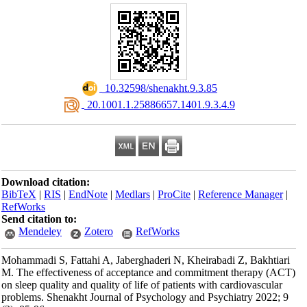
‎ 10.32598/shenakht.9.3.85
‎ 20.1001.1.25886657.1401.9.3.4.9
Download citation:
BibTeX
|
RIS
|
EndNote
|
Medlars
|
ProCite
|
Reference Manager
|
RefWorks
Send citation to:
Mendeley
Zotero
RefWorks
Mohammadi S, Fattahi A, Jaberghaderi N, Kheirabadi Z, Bakhtiari
M. The effectiveness of acceptance and commitment therapy (ACT)
on sleep quality and quality of life of patients with cardiovascular
problems. Shenakht Journal of Psychology and Psychiatry 2022; 9