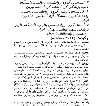
۳- استادیار، گروه روانشناسی بالینی، دانشگاه
علوم پزشکی کرمانشاه، کرمانشاه، ایران
۴- کارشناس ارشد، گروه روانشناسی بالینی،
واحد شاهرود، دانشگاه آزاد اسلامی، شاهرود،
ایران
۵- استاد، گروه روانشناسی بالینی، دانشگاه علوم
پزشکی شهید بهشتی، تهران، ایران ،
Dr.m.bakhtiari@gmail.com
چکیده:
(۴۶۲۲ مشاهده)
مقدمه:
افراد با مشکلات قلبی- عروقی از کیفیت خواب و کیفیت
زندگی ضعیفی برخوردارند و این مشکلات روند بیماری آنها را
تشدید می­‌کند.
هدف:
هدف مطالعه فعلی بررسی اثربخشی درمان مبتنی بر
پذیرش و تعهد بر کیفیت خواب و کیفیت­ زندگی بیماران قلبی-
عروقی بود.
روش:
این پژوهش در قالب یک کارآزمایی بالینی با پیش‌­آزمون،
پس‌­آزمون و دوره­‌های پیگیری دو ماهه و شش ماهه اجرا شد. از
میان بیماران قلبی- عروقی که در سال ۱۴۰۰-۱۳۹۹ به بیمارستان­‌
های شهر کرمانشاه مراجعه کرده بودند، ۴۰ نفر به صورت هدفمند
انتخاب شدند و به صورت تصادفی به دو گروه آزمایش (۲۰ نفر) و
کنترل (۲۰ نفر) اختصاص یافتند. ابزارها شامل پرسشنامه فرم
کوتاه سلامت (
SF-۳۶
) و پرسشنامه­ کیفیت خواب پتزبورگ (
PSQI
)
بود. گروه آزمایش هشت جلسه ۹۰ دقیقه­‌ای درمان مبتنی بر
پذیرش و تعهد را دریافت کرد. برای تحلیل داده‌­ها از نرم­‌افزار
SPSS
نسخه ۲۴ و تحلیل واریانس با اندازه­‌گیری مکرر استفاده
شد.
یافته­‌ها:
نتایج نشان داد که درمان مبتنی بر پذیرش و تعهد منجر به
بهبود معنادار کیفیت خواب و کیفیت زندگی در گروه آزمایش می­‌