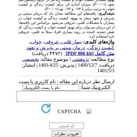
شود (۰/۰۱>
P
). میزان اندازه اثر برای کیفیت زندگی و کیفیت
خواب به ترتیب برابر با ۰/۶۳ و ۰/۶۲ بود (۰/۰۱>
P
).
نتیجه­‌گیری:
یافته­‌های این مطالعه نشان داد که درمان مبتنی بر
پذیرش و تعهد منجر به بهبود کیفیت زندگی و کیفیت خواب در
بیماران با مشکلات قلبی- عروقی می­‌شود. براساس این یافته­‌ها،
از این درمان می­‌توان برای بهبود کیفیت خواب و کیفیت زندگی که
نقش تشدید کننده در روند بیماری افراد مبتلا به قلبی- عروقی
دارد استفاده کرد.
واژه‌های کلیدی:
بیمار قلبی- عروقی
،
خواب
،
کیفیت زندگی
،
درمان مبتنی بر پذیرش و تعهد
متن کامل
[PDF 806 kb]
(۳۴۷۲ دریافت)
نوع مطالعه:
پژوهشي
| موضوع مقاله:
تخصصي
دریافت: 1400/12/7 | پذیرش: 1401/4/25 | انتشار:
1401/5/3
ارسال نظر درباره این مقاله : نام کاربری یا پست
الکترونیک شما: