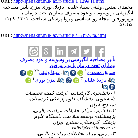
URL:
http://shenakht.muk.ac.ir/article-1-1299-fa.html
محمدی صدیق، ولیئی سینا، علیایی نازیلا، نوری بیژن. تأثیر مصاحبه
انگیزشی بر وسوسه و عود مصرف بیماران تحت درمان با
بوپرنورفین. مجله روانشناسی و روانپزشکی شناخت. ۱۴۰۱; ۹ (۱)
:۴۵-۵۶
URL:
http://shenakht.muk.ac.ir/article-۱-۱۲۹۹-fa.html
تأثیر مصاحبه انگیزشی بر وسوسه و عود مصرف
بیماران تحت درمان با بوپرنورفین
۲
*
۱
صدیق محمدی
،
سینا ولیئی
۴
۳
،
نازیلا علیایی
،
بیژن نوری
۱- دانشجوی کارشناسی ارشد، کمیته تحقیقات
دانشجویی، دانشگاه علوم پزشکی کردستان،
سنندج، ایران
۲- دانشیار، مرکز تحقیقات مراقبت بالینی،
پژوهشکده توسعه سلامت، دانشگاه علوم
پزشکی کردستان، سنندج، ایران ،
valiai@razi.tums.ac.ir
۳- مربی، مرکز تحقیقات مراقبت بالینی،