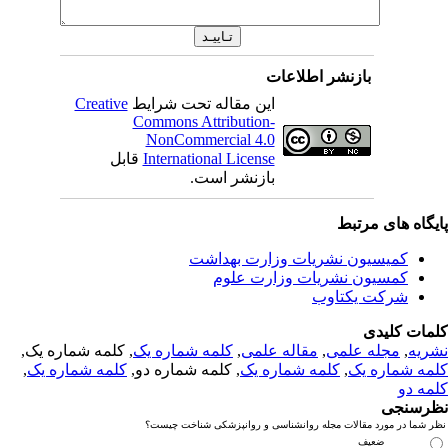
بازنشر اطلاعات
این مقاله تحت شرایط
Creative
Commons Attribution-
NonCommercial 4.0
International License
قابل
بازنشر است.
یگاه های مرتبط
کمیسیون نشریات وزارت بهداشت
کمسیون نشریات وزارت علوم
شرکت یکتاوب
مات کلیدی
ریه
,
مجله علمی
,
مقاله علمی
,
کلمه شماره یک
, کلمه شماره یک,
مه شماره یک
,
کلمه شماره یک
, کلمه شماره دو,
کلمه شماره یک
,
مه دو
رسنجی
 شما در مورد مقالات مجله روانشناسی و روانپزشکی شناخت چیست؟
ضعیف