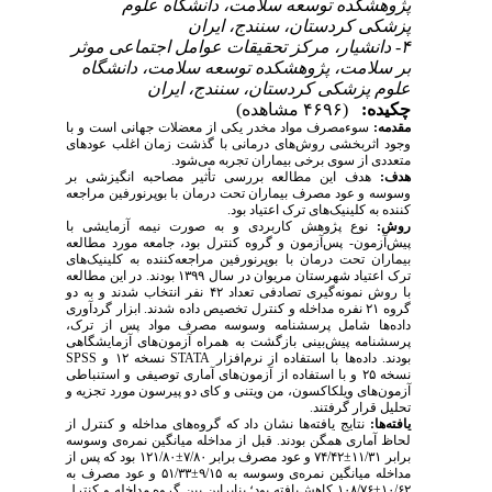
پژوهشکده توسعه سلامت، دانشگاه علوم
پزشکی کردستان، سنندج، ایران
۴- دانشیار، مرکز تحقیقات عوامل اجتماعی موثر
بر سلامت، پژوهشکده توسعه سلامت، دانشگاه
علوم پزشکی کردستان، سنندج، ایران
چکیده:
(۴۶۹۶ مشاهده)
مقدمه:
سوءمصرف مواد مخدر یکی از معضلات جهانی است و با
وجود اثربخشی روش‌های ﺩﺭﻣﺎنی با گذشت زمان اغلب عودﻫﺎی
ﻣﺘﻌﺪﺩی ﺍﺯ ﺳﻮی ﺑﺮخی ﺑﻴﻤﺎﺭﺍﻥ ﺗﺠﺮﺑﻪ می­‌شود.
هدف:
هدف این مطالعه بررسی تأثیر مصاحبه انگیزشی بر
وسوسه و عود مصرف بیماران تحت درمان با بوپرنورفین مراجعه
کننده به کلینیک‌های ترک اعتیاد بود.
روش:
نوع پژوهش کاربردی و به صورت نیمه آزمایشی با
پیش‌آزمون- پس‌آزمون و گروه کنترل بود­، جامعه مورد مطالعه
بیماران تحت درمان با بوپرنورفین مراجعه‌کننده به کلینیک‌های
ترک اعتیاد شهرستان مریوان در سال ۱۳۹۹ بودند. در این مطالعه
با روش نمونه‌گیری تصادفی تعداد ۴۲ نفر انتخاب شدند و به دو
گروه ۲۱ نفره مداخله و کنترل تخصیص داده شدند. ابزار گردآوری
داده­‌ها شامل پرسشنامه وسوسه مصرف مواد پس از ترک،
پرسشنامه پیش‌بینی بازگشت به همراه آزمون‌های آزمایشگاهی
بودند. داده‌ها با استفاده از نرم‌افزار
STATA
نسخه ۱۲ و
SPSS
نسخه ۲۵ و با استفاده از آزمون‌های آماری توصیفی و استنباطی
آزمون‌های ویلکاکسون، من ویتنی و کای دو پیرسون مورد تجزیه‌ و
تحلیل قرار گرفتند.
یافته‌­ها:
نتایج یافته‌ها نشان داد که گروه‌های مداخله و کنترل از
لحاظ آماری همگن بودند. قبل از مداخله میانگین نمره‌ی وسوسه
برابر ۱۱/۳۱±۷۴/۴۲ و عود مصرف برابر ۷/۸۰±۱۲۱/۸۰ بود که پس از
مداخله میانگین نمره‌ی وسوسه به ۹/۱۵±۵۱/۳۳ و عود مصرف به
۱۰/۶۲±۱۰۸/۷۶ کاهش‌یافته بود؛ بنابراین بین گروه مداخله و کنترل