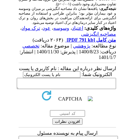
تفاوت معنی‌داری وجود داشت (۰/۰۰۱<
p
).
نتیجه­‌گیری:
یافته‌ها نشان داد مصاحبه انگیزشی بر میزان وسوسه
و عود بیماران مؤثر بود؛ بنابراین طراحی و استفاده از مصاحبه
انگیزشی برای ارائه‌دهندگان مراقبت در بخش‌های روان و ترک
اعتیاد در کنار سایر درمان‌های ترک اعتیاد توصیه می‌شود.
واژه‌های کلیدی:
اعتیاد
،
وسوسه
،
عود
،
ترک مواد
،
مصاحبه انگیزشی
متن کامل
[PDF 791 kb]
(۲۰۶۴ دریافت)
نوع مطالعه:
پژوهشي
| موضوع مقاله:
تخصصي
دریافت: 1400/8/23 | پذیرش: 1400/11/30 | انتشار:
1401/1/7
ارسال نظر درباره این مقاله : نام کاربری یا پست
الکترونیک شما:
ارسال پیام به نویسنده مسئول