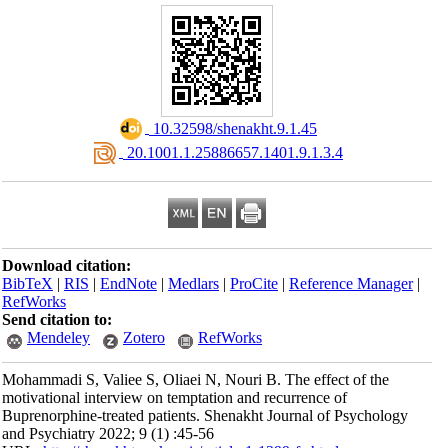
‎ 10.32598/shenakht.9.1.45
‎ 20.1001.1.25886657.1401.9.1.3.4
Download citation:
BibTeX
|
RIS
|
EndNote
|
Medlars
|
ProCite
|
Reference Manager
|
RefWorks
Send citation to:
Mendeley
Zotero
RefWorks
Mohammadi S, Valiee S, Oliaei N, Nouri B. The effect of the
motivational interview on temptation and recurrence of
Buprenorphine-treated patients. Shenakht Journal of Psychology
and Psychiatry 2022; 9 (1) :45-56