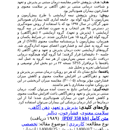
هدف:
هدف پژوهش حاضر مقایسه درمان مبتنی بر پذیرش و تعهد
و شناخت درمانی مبتنی بر ذهن آگاهی بر سلامت معنوی و
فشارخون بیماران همودیالیز بود.
روش:
روش پژوهش نیمه آزمایشی با طرح پیش‌آزمون و
پس‌آزمون با گروه گواه بود. جامعه آماری کلیه بیماران همودیالیز
شهر گرگان در سال ۱۳۹۷ بود که با استفاده از روش نمونه‌گیری
در دسترس ۴۵ نفر انتخاب و به صورت تصادفی در سه گروه
آزمایشی ۱ (پذیرش و تعهد)، گروه آزمایشی ۲ (ذهن‌آگاهی) و
گروه گواه (هر گروه ۱۵ نفر) جایگزین شدند. در شرایط یکسان و
هم‌زمان، پیش‌آزمون با پرسشنامه سلامت معنوی (
SWB
) از هر
سه گروه به عمل آمد و فشارخون اعضای نمونه اندازه‌گیری شد.
گروه‌های آزمایشی تحت درمان پذیرش و تعهد و ذهن آگاهی (۸
جلسه ۶۰ دقیقه‌ای) قرار گرفتند؛ اما گروه گواه هیچگونه درمانی
دریافت نکردند. سپس پس‌آزمون از هر سه گروه به عمل آمد.
یافته‌ها با نرم‌افزار
SPSS
نسخه ۲۲ در دو بخش آمار توصیفی و
استنباطی تجزیه‌ و تحلیل شد.
یافته‌ها:
نتایج نشان داد که هر دو رویکرد درمان مبتنی بر پذیرش و
تعهد و ذهن‌آگاهی در افزایش سلامت معنوی و کاهش میزان
فشارخون مؤثر بوده‌اند (۰/۰۵>
P
). مقایسه میزان اثربخشی در این
دو رویکرد تفاوت معناداری با هم نداشتند.
نتیجه‌گیری:
براساس نتایج به دست آمده می‌توان گفت، درمان
مبتنی بر پذیرش و تعهد و ذهن‌آگاهی باعث افزایش سلامت معنوی
و کاهش فشار خون در بیماران همودیالیزی شده؛ لذا از این
درمان‌ها در کنار درمان پزشکی این بیماران می‌توان استفاده کرد.
واژه‌های کلیدی:
پذیرش و تعهد
،
ذهن آگاهی
،
سلامت معنوی
،
فشارخون
،
دیالیز
متن کامل
[PDF 358 kb]
(۱۹۸۹ دریافت)
نوع مطالعه:
كاربردي
| موضوع مقاله:
تخصصي
دریافت: 1400/4/7 | پذیرش: 1400/8/25 | انتشار: