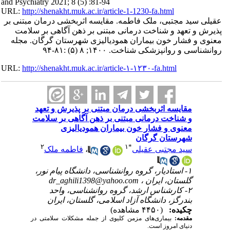
and Psychiatry 2021; 8 (5) :81-94
URL:
http://shenakht.muk.ac.ir/article-1-1230-fa.html
عقیلی سید مجتبی، ملک فاطمه. مقایسه اثربخشی درمان مبتنی بر
پذیرش و تعهد و شناخت درمانی مبتنی بر ذهن آگاهی بر سلامت
معنوی و فشار خون بیماران همودیالیزی شهرستان گرگان. مجله
روانشناسی و روانپزشکی شناخت. ۱۴۰۰; ۸ (۵) :۸۱-۹۴
URL:
http://shenakht.muk.ac.ir/article-۱-۱۲۳۰-fa.html
مقایسه اثربخشی درمان مبتنی بر پذیرش و تعهد
و شناخت درمانی مبتنی بر ذهن آگاهی بر سلامت
معنوی و فشار خون بیماران همودیالیزی
شهرستان گرگان
۲
۱
*
سید مجتبی عقیلی
،
فاطمه ملک
۱- استادیار، گروه روانشناسی، دانشگاه پیام نور،
گلستان، ایران ،
dr_aghili1398@yahoo.com
۲- کارشناس ارشد، گروه روانشناسی، واحد
بندرگز، دانشگاه آزاد اسلامی، گلستان، ایران
چکیده:
(۴۴۵۰ مشاهده)
مقدمه:
بیماری‌های مزمن کلیوی از جمله مشکلات سلامتی در
دنیای امروز است
.