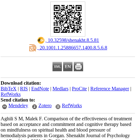
‎ 10.32598/shenakht.8.5.81
‎ 20.1001.1.25886657.1400.8.5.6.8
Download citation:
BibTeX
|
RIS
|
EndNote
|
Medlars
|
ProCite
|
Reference Manager
|
RefWorks
Send citation to:
Mendeley
Zotero
RefWorks
Aghili S M, Malek F. Comparison of the effectiveness of treatment
based on acceptance and commitment and cognitive therapy based
on mindfulness on spiritual health and blood pressure of
hemodialysis patients in Gorgan. Shenakht Journal of Psychology