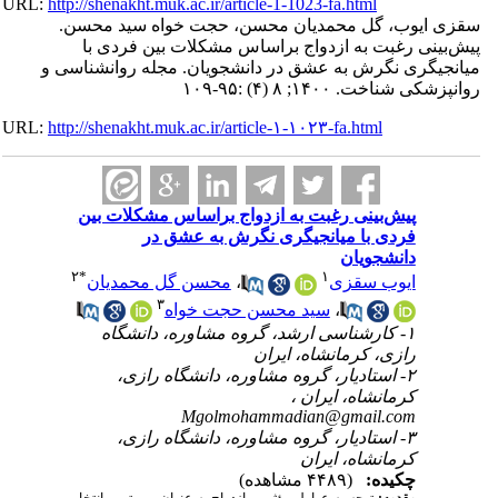
URL:
http://shenakht.muk.ac.ir/article-1-1023-fa.html
سقزی ایوب، گل محمدیان محسن، حجت خواه سید محسن.
پیش‌بینی رغبت به ازدواج براساس مشکلات بین فردی با
میانجیگری نگرش به عشق در دانشجویان. مجله روانشناسی و
روانپزشکی شناخت. ۱۴۰۰; ۸ (۴) :۹۵-۱۰۹
URL:
http://shenakht.muk.ac.ir/article-۱-۱۰۲۳-fa.html
پیش‌بینی رغبت به ازدواج براساس مشکلات بین
فردی با میانجیگری نگرش به عشق در
دانشجویان
۲
*
۱
ایوب سقزی
،
محسن گل محمدیان
۳
،
سید محسن حجت خواه
۱- کارشناسی ارشد، گروه مشاوره، دانشگاه
رازی، کرمانشاه، ایران
۲- استادیار، گروه مشاوره، دانشگاه رازی،
کرمانشاه، ایران ،
Mgolmohammadian@gmail.com
۳- استادیار، گروه مشاوره، دانشگاه رازی،
کرمانشاه، ایران
چکیده:
(۴۴۸۹ مشاهده)