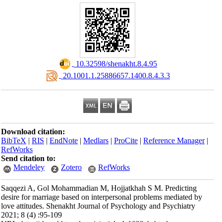
‎ 10.32598/shenakht.8.4.95
‎ 20.1001.1.25886657.1400.8.4.3.3
Download citation:
BibTeX
|
RIS
|
EndNote
|
Medlars
|
ProCite
|
Reference Manager
|
RefWorks
Send citation to:
Mendeley
Zotero
RefWorks
Saqqezi A, Gol Mohammadian M, Hojjatkhah S M. Predicting
desire for marriage based on interpersonal problems mediated by
love attitudes. Shenakht Journal of Psychology and Psychiatry
2021; 8 (4) :95-109