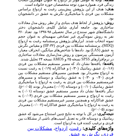
مقدمه:
توجه به عوامل مؤثر بر ازدواج به عنوان مهم­ترین انتخاب
زندگی فرد، همواره مورد توجه متخصصان حوزه خانواده است.
هدف:
هدف از این پژوهش پیش‌­بینی رغبت به ازدواج براساس
مشکلات بین فردی با میانجیگری نگرش به عشق در دانشجویان
بود.
روش:
پژوهش از لحاظ هدف بنیادی و از نظر روش مدل معادلات
ساختاری بود. جامعه آماری شامل کلیه­‌ی دانشجویان دختر
دانشگاه‌های شهر سنندج در سال تحصیلی ۹۸-۱۳۹۷ بود. تعداد ۳۶۰
نفر به روش نمونه‌­گیری غیر تصادفی سهمیه­‌ای به عنوان حجم
نمونه انتخاب شدند. ابزارهای پژوهش پرسشنامه رغبت به ازدواج
(
MDQ
)، پرسشنامه مشکلات بین فردی (
IIP-۳۲
) و مقیاس نگرش
به عشق (
LAS
) بود. داده‌ها با شاخص­‌های میانگین، انحراف معیار،
آزمون‌ همبستگی پیرسون و روش مدل‌سازی معادلات ساختاری
در نرم‌افزارهای
SPSS
نسخه ۲۵ و
AMOS
نسخه ۲۴ تحلیل شدند.
یافته­‌ها:
یافته‌ها نشان داد که مسیر مستقیم مشکلات بین فردی
(۰/۱۶-)، عشق رمانتیک (۰/۳۰) و فداکارانه (۰/۱۹) به رغبت نسبت
به ازدواج معنی‌دار بود. همچنین مسیرهای مستقیم مشکلات بین
فردی (۰/۴۰ و ۰/۳۰) به عشق رمانتیک و دوستانه و مسیرهای
غیرمستقیم مشکلات بین فردی به رغبت به ازدواج با میانجیگری
عشق رمانتیک (۰/۱۰-) و دوستانه (۰/۰۲-) معنی­‌دار بودند (۰/۰۵>
p
).
دیگر یافته‌ها نشان داد مسیر مستقیم عشق دوستانه (۰/۰۱) به
رغبت به ازدواج و مسیر مستقیم مشکلات بین فردی (۰/۰۴-) به
عشق فداکارانه و همچنین مسیر غیرمستقیم مشکلات بین فردی
به رغبت به ازدواج با میانجیگری عشق فداکارانه (۰/۰۰۲-) معنی­‌دار
نبودند (۰/۰۵>
p
).
نتیجه­‌گیری:
در کل با توجه به نتایج چنین استنتاج می‌شود که عشق
رمانتیک و دوستانه قادر به تعدیل آسیب­‌های ناشی از مشکلات بین
فردی و ترغیب­ کننده فرد به ازدواج است.
واژه‌های کلیدی:
رغبت
،
ازدواج
،
مشکلات بین
فردی
،
نگرش به عشق