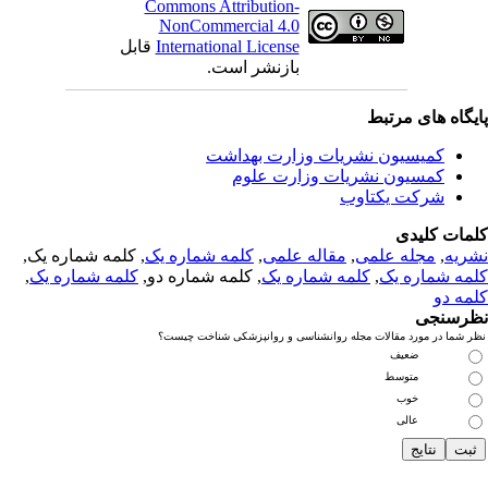
Commons Attribution-
NonCommercial 4.0
International License
قابل
بازنشر است.
یگاه های مرتبط
کمیسیون نشریات وزارت بهداشت
کمسیون نشریات وزارت علوم
شرکت یکتاوب
مات کلیدی
ریه
,
مجله علمی
,
مقاله علمی
,
کلمه شماره یک
, کلمه شماره یک,
مه شماره یک
,
کلمه شماره یک
, کلمه شماره دو,
کلمه شماره یک
,
مه دو
رسنجی
 شما در مورد مقالات مجله روانشناسی و روانپزشکی شناخت چیست؟
ضعیف
متوسط
خوب
عالی