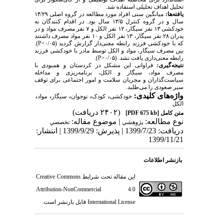
تحلیل اهداف تحلیلی استفاده شد.
یافته‌ها:
میانگین سنی افراد مورد مطالعه در گروه اصلی ۱۴/۲۹
سال و در گروه کنترل ۱۳/۵ سال بود. در اقدام کنندگان به
خودکشی ۱۳ نفر سیگار، ۱۲ نفر الکل و ۷ نفر مصرف مواد و در
پدران ۲۸ نفر سیگار، ۱۳ نفر الکل و ۱۰ نفر مواد مصرف داشتند
که‌ با خودکشی فرزند رابطه معنی‌دار گزارش ‌گردید (
P
<۰/۰۵).
بین مصرف سیگار، مواد و الکل توسط مادر با خودکشی فرزند
رابطه معنی‌‌داری یافت نشد. (۰/۰۵<
P
).
نتیجه‌گیری:
فراوانی این‌ مشکل در کردستان و همبودی با
مصرف‌ مواد، سیگار و الکل، برنامه‌ریزی و مداخله
سیاست‌گذاران و مجریان ‌سلامت و امور اجتماعی برای توقف
سیر صعودی را می‌طلبد.
واژه‌های کلیدی:
،
،
،
،
،
خودکشی
کودک
نوجوان
سیگار
مواد
الکل
(۲۴۰۲ دریافت)
متن کامل
[PDF 675 kb]
نوع مطالعه:
| موضوع مقاله:
پژوهشي
تخصصي
دریافت: 1399/7/23 | پذیرش: 1399/9/29 | انتشار:
1399/11/21
بازنشر اطلاعات
این مقاله تحت شرایط
Creative Commons
Attribution-NonCommercial 4.0
International License
قابل بازنشر است.