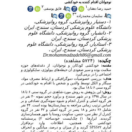
نوجوانان اقدام کننده به خودکشی
۲
۱
،
حمید رضا دهقان
فایق یوسفی
۳
*
،
سلیمان محمدزاده
۱- دستیار روانپزشکی، گروه روانپزشکی،
دانشگاه علوم پزشکی کردستان، سنندج، ایران
۲- دانشیار، گروه روانپزشکی، دانشگاه علوم
پزشکی کردستان، سنندج، ایران
۳- استادیار، گروه روانپزشکی، دانشگاه علوم
پزشکی کردستان، سنندج، ایران ،
Dr.mohammadzadeh86@gmail.com
چکیده:
(۵۷۲۴ مشاهده)
مقدمه:
خودکشی کودکان و نوجوانان، از دغدغه‌های حوزه‌
سلامت بوده و سیر صعودی آن حیطه‌های بیولوژی، سایکولوژی و
اجتماعی را در برمی‌گیرد.
هدف:
بررسی خصوصیات دموگرافیکی و ارتباط مصرف‌ مواد،
سیگار و الکل توسط والدین و شخص با اقدام به خودکشی در
گروه سنی ۶ تا ۱۸ سال بود.
روش:
این‌ پژوهش به ‌روش مورد-شاهدی در گروه سنی ۶ تا ۱۸
در سال ۱۳۹۸ و در شهر سنندج و برآورد حجم نمونه ۴۰ نفر در
هر گروه اصلی و کنترل انجام و شیوه نمونه‌گیری تصادفی و بر
اساس ترتیب زمانی مراجعه به بیمارستان‌ها بوده‌ است. ۴۴ نفر
شامل ۲۶ دختر و ۱۸ پسر در گروه اصلی و ۴۲ نفر در گروه
کنترل از نظر سن، جنس، سکونت روستا یا شهر همسان‌سازی
گردیدند. ابزارها: ۱) چک‌لیست خودساخته ۲) پرسشنامه
خودکشی بک. همچنین، اطلاعات وارد نرم‌افزار
آماری ۲۲
SPSS
گردید و از میزان و درصد، میانگین و انحراف
استاندارد برای محاسبه اهداف توصیفی و از کای‌سکوار برای