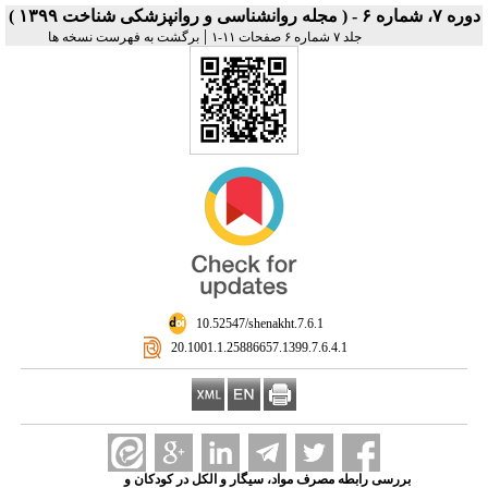
دوره ۷، شماره ۶ - ( مجله روانشناسی و روانپزشکی شناخت ۱۳۹۹ )
|
جلد ۷ شماره ۶ صفحات ۱۱-۱
برگشت به فهرست نسخه ها
‎ 10.52547/shenakht.7.6.1
‎ 20.1001.1.25886657.1399.7.6.4.1
بررسی رابطه مصرف مواد، سیگار و الکل در کودکان و