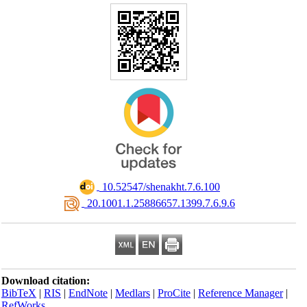
‎ 10.52547/shenakht.7.6.100
‎ 20.1001.1.25886657.1399.7.6.9.6
Download citation:
BibTeX
|
RIS
|
EndNote
|
Medlars
|
ProCite
|
Reference Manager
|
RefWorks