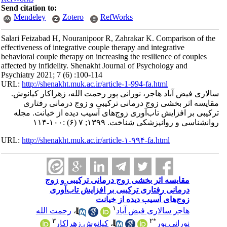
Send citation to:
Mendeley
Zotero
RefWorks
Salari Feizabad H, Nouranipoor R, Zahrakar K. Comparison of the
effectiveness of integrative couple therapy and integrative
behavioral couple therapy on increasing the resilience of couples
affected by infidelity. Shenakht Journal of Psychology and
Psychiatry 2021; 7 (6) :100-114
URL:
http://shenakht.muk.ac.ir/article-1-994-fa.html
سالاری فیض آباد هاجر، نورانی پور رحمت الله، زهراکار کیانوش.
مقایسه اثر بخشی زوج درمانی ترکیبی و زوج درمانی رفتاری
ترکیبی بر افزایش تاب‌آوری زوج‌های آسیب دیده از خیانت. مجله
روانشناسی و روانپزشکی شناخت. ۱۳۹۹; ۷ (۶) :۱۰۰-۱۱۴
URL:
http://shenakht.muk.ac.ir/article-۱-۹۹۴-fa.html
مقایسه اثر بخشی زوج درمانی ترکیبی و زوج
درمانی رفتاری ترکیبی بر افزایش تاب‌آوری
زوج‌های آسیب دیده از خیانت
۱
هاجر سالاری فیض آباد
،
رحمت الله
۳
۲
*
نورانی پور
،
کیانوش زهراکار