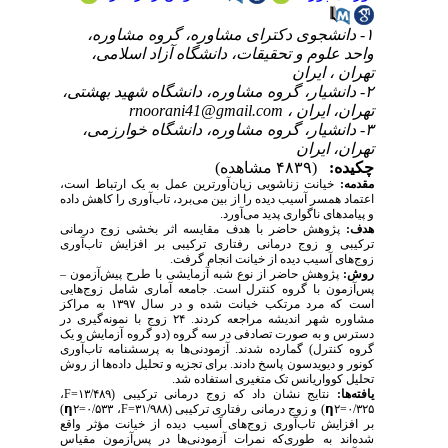
۱- دانشجوی دکترای مشاوره، گروه مشاوره،
واحد علوم و تحقیقات، دانشگاه آزاد اسلامی،
تهران ، ایران
۲- دانشیار، گروه مشاوره، دانشگاه شهید بهشتی،
تهران، ایران ،
rnoorani41@gmail.com
۳- دانشیار، گروه مشاوره، دانشگاه خوارزمی،
تهران، ایران
چکیده:
(۴۸۳۹ مشاهده)
مقدمه:
خیانت زناشویی زیان‌آورترین عمل به یک ارتباط است،
اعتماد همسر آسیب دیده را از بین می‌برد، تاب‌آوری را کاهش داده
و پیامدهای ناگواری پدید می‌آورد.
هدف:
پژوهش حاضر با هدف مقایسه اثر بخشی زوج درمانی
ترکیبی و زوج درمانی رفتاری ترکیبی بر افزایش تاب‌آوری
زوج‌های آسیب ‌دیده از خیانت انجام گرفت
.
روش:
پژوهش حاضر از نوع شبه آزمایشی با طرح پیش‌آزمون –
پس‌آزمون با گروه کنترل است. جامعه آماری شامل زوج‌هایی
است که مرد مرتکب خیانت شده و در سال ۱۳۹۷ به مراکز
مشاوره شهر اندیشه مراجعه کردند. ۲۴ زوج با نمونه‌گیری در
دسترس و به ‌صورت تصادفی در سه گروه (دو گروه آزمایش و یک
گروه کنترل) گمارده شدند. آزمودنی‌ها به پرسشنامه تاب‌آوری
کونور و دیویدسون پاسخ دادند. برای تجزیه و تحلیل داده‌ها از روش
تحلیل کوواریانس تک متغیری استفاده شد.
یافته‌ها:
نتایج نشان داد که زوج ‌درمانی ترکیبی (۱۳/۴۸۹
F=
،
۰/۳۲۵
=
۲) و زوج ‌درمانی رفتاری ترکیبی (۳۱/۹۸۸=
𝝶
F
، ۰/۵۳۳
=
𝝶
۲)
بر افزایش تاب‌آوری زوج­‌های آسیب دیده از خیانت مؤثر واقع‌
شده‌اند به ‌طوری‌که نمرات آزمودنی‌ها در پس‌آزمون مقیاس