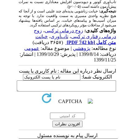
تاب‌آوری کونور و دیویدسون افزایش معناداری نسبت به نمرات
پیش‌آزمون داشته است (۰/۰۵>
p
).
نتیجه‌گیری:
خیانت زناشویی پدیده‌ای چند علیتی است و از آنجا که
هیچ نظریه واحدی مسیری به سمت واقعیت ندارد. با توجه به
میزان آسیب‌ها و پیامدهای خیانت، بر اساس یافته‌ها پیشنهاد
می‌شود از مداخلات مؤثر رویکردهای ترکیبی استفاده گردد.
واژه‌های کلیدی:
زوج ‌درمانی ترکیبی
،
زوج
‌درمانی رفتاری ترکیبی
،
تاب‌آوری
،
خیانت
متن کامل
[PDF 742 kb]
(۳۶۵۷ دریافت)
نوع مطالعه:
پژوهشي
| موضوع مقاله:
عمومى
دریافت: 1399/8/14 | پذیرش: 1399/10/29 | انتشار:
1399/11/25
ارسال نظر درباره این مقاله : نام کاربری یا پست
الکترونیک شما:
ارسال پیام به نویسنده مسئول