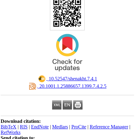
‎ 10.52547/shenakht.7.4.1
‎ 20.1001.1.25886657.1399.7.4.2.5
Download citation:
BibTeX
|
RIS
|
EndNote
|
Medlars
|
ProCite
|
Reference Manager
|
RefWorks
Send citation to: