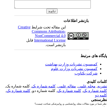
بازنشر اطلاعات
این مقاله تحت شرایط
Creative
Commons Attribution-
NonCommercial 4.0
International License
قابل
بازنشر است.
یگاه های مرتبط
کمیسیون نشریات وزارت بهداشت
کمسیون نشریات وزارت علوم
شرکت یکتاوب
مات کلیدی
ریه
,
مجله علمی
,
مقاله علمی
,
کلمه شماره یک
, کلمه شماره یک,
مه شماره یک
,
کلمه شماره یک
, کلمه شماره دو,
کلمه شماره یک
,
مه دو
رسنجی
 شما در مورد مقالات مجله روانشناسی و روانپزشکی شناخت چیست؟