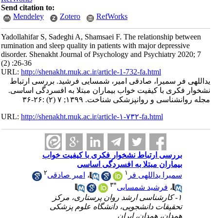
Send citation to:
Mendeley
Zotero
RefWorks
Yadollahifar S, Sadeghi A, Shamsaei F. The relationship between
rumination and sleep quality in patients with major depressive
disorder. Shenakht Journal of Psychology and Psychiatry 2020; 7
(2) :26-36
URL:
http://shenakht.muk.ac.ir/article-1-732-fa.html
یداللهی فر سمیرا، صادقی امیر، شمسایی فرشید. بررسی ارتباط
نشخوار فکری با کیفیت خواب بیماران مبتلا به افسردگی اساسی.
مجله روانشناسی و روانپزشکی شناخت. ۱۳۹۹; ۷ (۲) :۲۶-۳۶
URL:
http://shenakht.muk.ac.ir/article-۱-۷۳۲-fa.html
بررسی ارتباط نشخوار فکری با کیفیت خواب
بیماران مبتلا به افسردگی اساسی
۲
۱
سمیرا یداللهی فر
،
امیر صادقی
۳
*
،
فرشید شمسایی
۱- کارشناسی ارشد روان پرستاری، مرکز
تحقیقات دانشجویی، دانشگاه علوم پزشکی
همدان، همدان، ایران