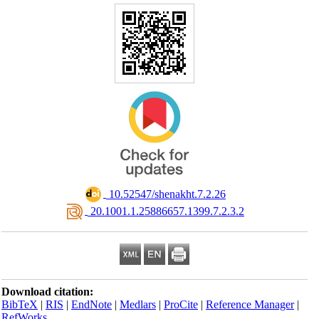
‎ 10.52547/shenakht.7.2.26
‎ 20.1001.1.25886657.1399.7.2.3.2
Download citation:
BibTeX
|
RIS
|
EndNote
|
Medlars
|
ProCite
|
Reference Manager
|
RefWorks