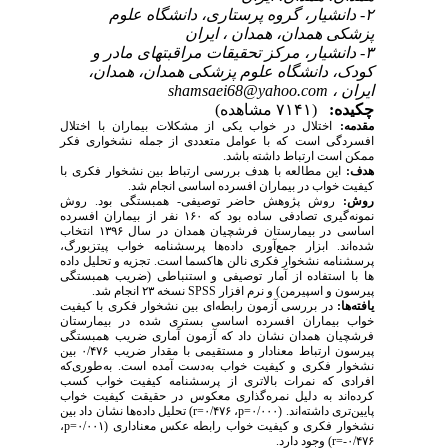
۲- دانشیار، گروه پرستاری، دانشگاه علوم
پزشکی همدان، همدان ، ایران
۳- دانشیار، مرکز تحقیقات مراقبتهای مادر و
کودک، دانشگاه علوم پزشکی همدان، همدان،
ایران ،
shamsaei68@yahoo.com
چکیده:
(۷۱۴۱ مشاهده)
مقدمه:
اختلال در خواب یکی از مشکلات بیماران با اختلال
افسردگی است که با عوامل متعددی از جمله نشخواری فکر
ممکن است ارتباط داشته باشد.
هدف:
این مطالعه با هدف بررسی ارتباط بین نشخوار فکری با
کیفیت خواب در بیماران افسرده اساسی انجام شد.
روش‌:
روش پژوهش حاضر توصیفی- همبستگی بود. روش
نمونه‌گیری تصادفی ساده بود که ۱۶۰ نفر از بیماران افسرده
اساسی در بیمارستان فرشچیان همدان در سال ۱۳۹۶ انتخاب
شده‌اند. ابزار جمع‌آوری داده‌ها پرسشنامه خواب پیتزبورگ،
پرسشنامه نشخوار فکری نالن هاکسما است. تجزیه ‌و تحلیل داده­‌
ها با استفاده از آمار توصیفی و استنباطی (ضریب همبستگی
پیرسون و اسپیرمن) و نرم افزار
SPSS
نسخه ۲۳ انجام شد.
یافته‌ها:
در بررسی آزمون رابطه‌ای بین نشخوار فکری با کیفیت
خواب بیماران افسرده اساسی بستری شده در بیمارستان
فرشچیان همدان نشان داد که آزمون آماری ضریب همبستگی
پیرسون ارتباط معنادار و مستقیمی با مقدار ضریب ۰/۴۷۶ بین
نشخوار فکری و کیفیت خواب به‌دست آمده است. به‌طوری‌که
افرادی که نمرات بالاتری از پرسشنامه کیفیت خواب کسب
کرده‌اند به دلیل نمره‌گذاری معکوس در حقیقت کیفیت خواب
پایین‌تری داشته‌اند. (
p=۰/۰۰۰
، ۰/۴۷۶
=
r
) تحلیل داده‌ها نشان داد بین
نشخوار فکری و کیفیت خواب رابطه عکس معناداری (
p=۰/۰۰۱
،
۰/۴۷۶-
=
r
) وجود دارد.