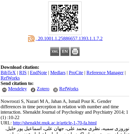
‎ 20.1001.1.25886657.1393.1.1.7.2
Download citation:
BibTeX
|
RIS
|
EndNote
|
Medlars
|
ProCite
|
Reference Manager
|
RefWorks
Send citation to:
Mendeley
Zotero
RefWorks
Nowroozi S, Nazari M A, Jahan A, Ismail Pour K. Gender
differences in time perception in relation with number and time
interaction. Shenakht Journal of Psychology and Psychiatry 2014; 1
(1) :10-22
URL:
http://shenakht.muk.ac.ir/article-1-70-fa.html
نوروزی سمیه، نظری محمد علی، جهان علی، اسماعیل پور خلیل.