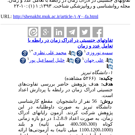
تفاوتهای جنسیتی در ادراک زمان در رابطه با تعامل عدد و زمان.
مجله روانشناسی و روانپزشکی شناخت. ۱۳۹۳; ۱ (۱) :۱۰-۲۲
URL:
http://shenakht.muk.ac.ir/article-۱-۷۰-fa.html
تفاوتهای جنسیتی در ادراک زمان در رابطه با
تعامل عدد و زمان
۱
*
۱
سمیه نوروزی
،
محمد علی نظری
۱
۱
،
علی جهان
،
خلیل اسماعیل پور
۱- دانشگاه تبریز
چکیده:
(۵۲۶۶ مشاهده)
هدف:
هدف پژوهش حاضر بررسی تفاوت‌های
جنسیتی ادراک زمان در رابطه با پردازش اعداد
است.
روش:
56 نفر از دانشجویان مقطع کارشناسی
دانشگاه تبریز به صورت داوطلبانه در این
پژوهش شرکت کردند. آزمون رایانه­ای ادراک
زمان، به صورت اعداد 1،2،8،9 در دو بازه زمانی
کوتاه (400،500،300 میلی ثانیه) و بلند
(1100،1200،1000 میلی ثانیه) به آزمودنی‌ها ارائه