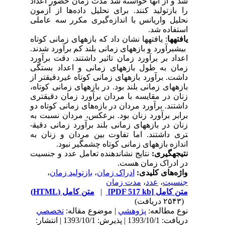
شد و از آنها خواسته شد مدت زمان حضور اعداد
را بازتولید کنند. برای نحلیل داده‌ها از آزمون
نحلیل واریانس با اندازه‌گیری مکرر سه عاملی
استفاده شد.
یافته­ها
: یافته­ها نشان داد که بازه­های زمانی کوتاه
بیش­برآورد و بازه­های زمانی بلند کم برآورد شدند.
اعداد بر برآورد زمان تاثیر داشتند. دقت برآورد
زمان به طول بازه­های زمانی و اعداد بستگی
داشت. برآورد بازه­های زمانی کوتاه غیردقیق­تر از
بازه­های زمانی بلند بود. در بازه­های زمانی کوتاه،
زنان در مقایسه با مردان برآورد زمان دقیق­تری
داشتند.
برآورد مردان در بازه‌های زمانی کوتاه دو
برابر برآورد زنان بود. برعکس، مردان نسبت به
زنان در بازه­های زمانی بلند برآورد زمانی دقیق­
تری داشتند. اما تفاوت بین مردان و زنان به
اندازه بازه­های زمانی کوتاه چشمگیر نبود.
نتیجه­گیری:
نتایج نشان­دهنده تعامل عدد و جنسیت
در ادراک زمان هست.
واژه‌های کلیدی:
ادراک زمان
،
بازتولید زمان
،
جنسیت
،
عدد
،
مدت زمان
متن کامل
[PDF 517 kb]
|
متن کامل (HTML)
(۲۵۴۳ دریافت)
نوع مطالعه:
پژوهشي
| موضوع مقاله:
تخصصي
دریافت: 1393/10/1 | پذیرش: 1393/10/1 | انتشار: