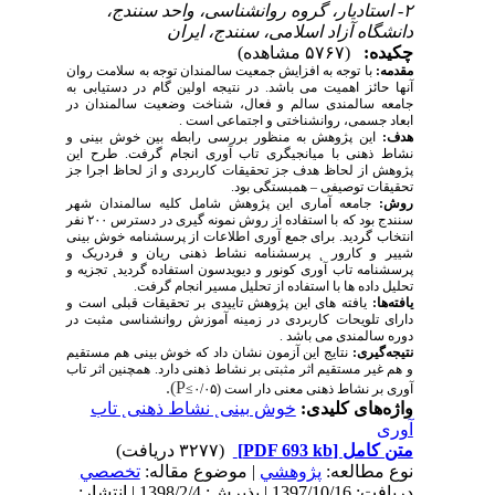
۲- استادیار، گروه روانشناسی، واحد سنندج،
دانشگاه آزاد اسلامی، سنندج، ایران
چکیده:
(۵۷۶۷ مشاهده)
مقدمه:
با توجه به افزایش جمعیت سالمندان توجه به سلامت روان
آنها حائز اهمیت می باشد. در نتیجه اولین گام در دستیابی به
جامعه سالمندی سالم و فعال، شناخت وضعیت سالمندان در
ابعاد جسمی، روانشناختی و اجتماعی است .
هدف:
این پژوهش به منظور بررسی رابطه بین خوش بینی و
نشاط ذهنی با میانجیگری تاب آوری انجام گرفت. طرح این
پژوهش از لحاظ هدف جز تحقیقات کاربردی و از لحاظ اجرا جز
تحقیقات توصیفی – همبستگی بود.
روش:
جامعه آماری این پژوهش شامل کلیه سالمندان شهر
سنندج بود که با استفاده از روش نمونه گیری در دسترس ۲۰۰ نفر
انتخاب گردید. برای جمع آوری اطلاعات از پرسشنامه خوش بینی
شییر و کارور ˛ پرسشنامه نشاط ذهنی ریان و فردریک و
پرسشنامه تاب آوری کونور و دیویدسون استفاده گردید˛ تجزیه و
تحلیل داده ها با استفاده از تحلیل مسیر انجام گرفت.
یافته‌ها:
یافته های این پژوهش تاییدی بر تحقیقات قبلی است و
دارای تلویحات کاربردی در زمینه آموزش روانشناسی مثبت در
دوره سالمندی می باشد .
نتیجه‌گیری:
نتایج این آزمون نشان داد که خوش بینی هم مستقیم
و هم غیر مستقیم اثر مثبتی بر نشاط ذهنی دارد. همچنین اثر تاب
P).
آوری بر نشاط ذهنی معنی دار است (۰/۰۵
≤
واژه‌های کلیدی:
خوش بینی˛ نشاط ذهنی˛ تاب
آوری
متن کامل
[PDF 693 kb]
(۳۲۷۷ دریافت)
نوع مطالعه:
پژوهشي
| موضوع مقاله:
تخصصي
دریافت: 1397/10/16 | پذیرش: 1398/2/4 | انتشار: