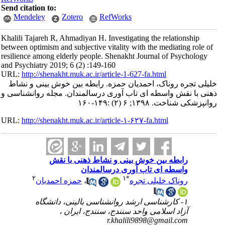
Send citation to:
Mendeley
Zotero
RefWorks
Khalili Tajareh R, Ahmadiyan H. Investigating the relationship
between optimism and subjective vitality with the mediating role of
resilience among elderly people. Shenakht Journal of Psychology
and Psychiatry 2019; 6 (2) :149-160
URL:
http://shenakht.muk.ac.ir/article-1-627-fa.html
خلیلی تجره روناک، احمدیان حمزه. رابطه بین خوش بینی و نشاط
ذهنی با نقش واسطه ای تاب آوری درسالمندان. مجله روانشناسی و
روانپزشکی شناخت. ۱۳۹۸; ۶ (۲) :۱۴۹-۱۶۰
URL:
http://shenakht.muk.ac.ir/article-۱-۶۲۷-fa.html
رابطه بین خوش بینی و نشاط ذهنی با نقش
واسطه ای تاب آوری درسالمندان
۲
۱
*
روناک خلیلی تجره
،
حمزه احمدیان
۱- کارشناسی ارشد روانشناسی بالینی، دانشگاه
آزاد اسلامی واحد سنندج، سنندج، ایران ،
r.khalili9898@gmail.com