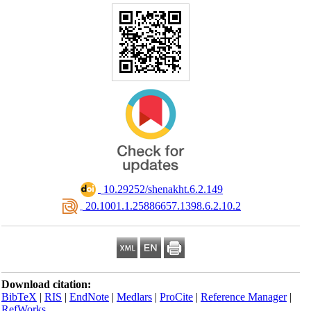
‎ 10.29252/shenakht.6.2.149
‎ 20.1001.1.25886657.1398.6.2.10.2
Download citation:
BibTeX
|
RIS
|
EndNote
|
Medlars
|
ProCite
|
Reference Manager
|
RefWorks