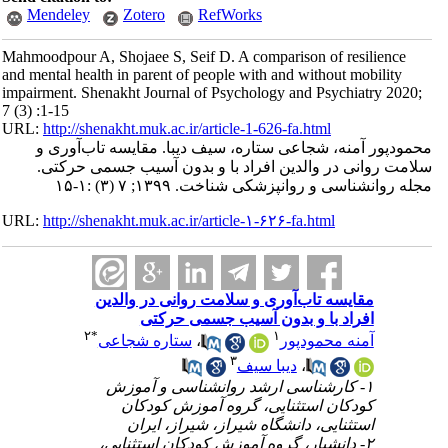
Mendeley
Zotero
RefWorks
Mahmoodpour A, Shojaee S, Seif D. A comparison of resilience
and mental health in parent of people with and without mobility
impairment. Shenakht Journal of Psychology and Psychiatry 2020;
7 (3) :1-15
URL:
http://shenakht.muk.ac.ir/article-1-626-fa.html
محمودپور آمنه، شجاعی ستاره، سیف دیبا. مقایسه تاب‌آوری و
سلامت روانی در والدین افراد با و بدون آسیب جسمی حرکتی.
مجله روانشناسی و روانپزشکی شناخت. ۱۳۹۹; ۷ (۳) :۱-۱۵
URL:
http://shenakht.muk.ac.ir/article-۱-۶۲۶-fa.html
مقایسه تاب‌آوری و سلامت روانی در والدین
افراد با و بدون آسیب جسمی حرکتی
۲
*
۱
آمنه محمودپور
،
ستاره شجاعی
۳
،
دیبا سیف
۱- کارشناسی ارشد روانشناسی و آموزش
کودکان استثنایی، گروه آموزش کودکان
استثنایی، دانشگاه شیراز، شیراز، ایران
۲- دانشیار، گروه آموزش کودکان استثنایی،