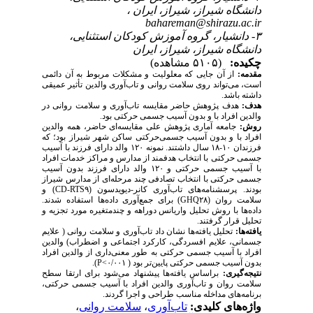
دانشگاه شیراز، شیراز، ایران ،
bahareman@shirazu.ac.ir
۳- دانشیار، گروه آموزش کودکان استثنایی،
دانشگاه شیراز، شیراز، ایران
چکیده:
(۵۱۰۵ مشاهده)
مقدمه:
از آن جایی که معلولیت و مشکلات مربوط به آن دائمی
است، می­‌تواند روی سلامت روانی و تاب‌آوری والدین تأثیر عمیقی
داشته باشد.
هدف:
هدف پژوهش حاضر مقایسه تاب‌آوری و سلامت روانی در
والدین افراد با و بدون آسیب جسمی حرکتی بود.
روش:
جامعه آماری پژوهش علی مقایسه‌ای حاضر، همه والدین
افراد با و بدون آسیب جسمی‌حرکتی ساکن شهر شیراز بود؛ که
فرزندان ۱۰-۱۸ سال داشتند. نمونه ۱۲۰ والد دارای فرزند با آسیب
جسمی حرکتی با انتخاب هدفمند از مدارس و مراکز خدمات افراد
با آسیب ‌جسمی حرکتی و ۱۲۰ والد دارای فرزند بدون آسیب
جسمی حرکتی با انتخاب تصادفی چند مرحله‌ای از مدارس شیراز
بودند. پرسشنامه‌های تاب‌آوری کانر-دیویدسون (
CD-RTS۹
) و
سلامت روان (
GHQ۲۸
) برای جمع‌آوری داد‌ه‌ها استفاده شدند.
داده‌ها با روش تحلیل واریانس دوراهه و چندمتغیره مورد تجزیه و
تحلیل قرار گرفتند.
یافته‌ها:
تحلیل یافته‌ها نشان‌ داد تاب‌آوری و سلامت روانی ( علایم
جسمانی، علایم افسردگی، کارکرد اجتماعی و اضطراب) والدین
افراد با آسیب جسمی حرکتی به طور معنی‌داری از والدین افراد
بدون آسیب جسمی حرکتی پایین‌تر بود
)
۰/۰۰۱>
P
).
نتیجه‌گیری:
براساس یافته‌ها پیشنهاد می‌شود برای ارتقا سطح
سلامت روان و تاب‌آوری والدین افراد با آسیب جسمی حرکتی،
برنامه‌های مداخله مناسب طراحی و اجرا گردند.
واژه‌های کلیدی:
تاب‌آوری
،
سلامت روانی
،