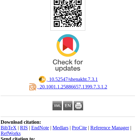
‎ 10.52547/shenakht.7.3.1
‎ 20.1001.1.25886657.1399.7.3.1.2
Download citation:
BibTeX
|
RIS
|
EndNote
|
Medlars
|
ProCite
|
Reference Manager
|
RefWorks
Send citation to: