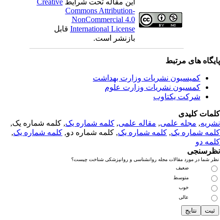
این مقاله تحت شرایط
Creative
Commons Attribution-
NonCommercial 4.0
International License
قابل
بازنشر است.
یگاه های مرتبط
کمیسیون نشریات وزارت بهداشت
کمسیون نشریات وزارت علوم
شرکت یکتاوب
مات کلیدی
ریه
,
مجله علمی
,
مقاله علمی
,
کلمه شماره یک
, کلمه شماره یک,
مه شماره یک
,
کلمه شماره یک
, کلمه شماره دو,
کلمه شماره یک
,
مه دو
رسنجی
 شما در مورد مقالات مجله روانشناسی و روانپزشکی شناخت چیست؟
ضعیف
متوسط
خوب
عالی