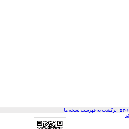
|
برگشت به فهرست نسخه ها
م