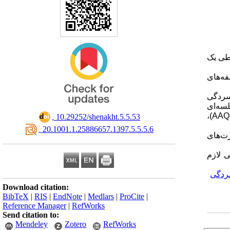
 طی یک
ه‌های
 دارای علائم افسردگی
دند و به صورت تصادفی به دو گروه کنترل و آزمایش گمارده شدند. گروه آزمایش تحت مداخله ۸ جلسه‌ای
)،
AAQ-
‎ 10.29252/shenakht.5.5.53
‎ 20.1001.1.25886657.1397.5.5.5.6
رت‌های
 لازم
ردگی
Download citation:
BibTeX
|
RIS
|
EndNote
|
Medlars
|
ProCite
|
Reference Manager
|
RefWorks
Send citation to:
Mendeley
Zotero
RefWorks