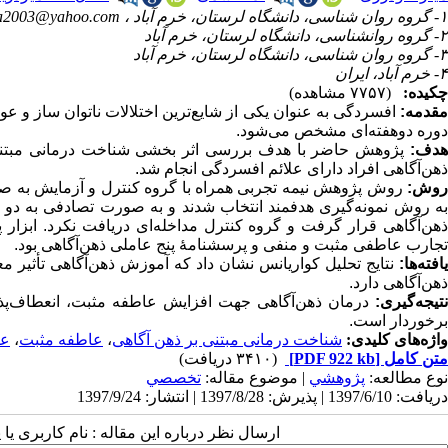
۱- گروه روان شناسی، دانشگاه لرستان، خرم آباد ،
a2003@yahoo.com
۲- گروه روانشناسی، دانشگاه لرستان، خرم آباد
۳- گروه روان شناسی، دانشگاه لرستان، خرم آباد
۴- خرم آباد، ایران
چکیده:
(۷۷۵۷ مشاهده)
مقدمه:
افسردگی به عنوان یکی از شایع‌ترین اختلالات ناتوان ساز و 
دوره دوهفته‌ای مشخص می‌شود.
هدف:
پژوهش حاضر با هدف بررسی اثر بخشی شناخت درمانی مبتنی ب
ذهن‌آگاهی افراد دارای علائم افسردگی انجام شد.
وش:
ذهن‌آگاهی قرار گرفت و گروه کنترل مداخله‌ای دریافت نکرد. ابز
تجارب عاطفی مثبت و منفی و پرسشنامۀ پنج عاملی ذهن‌آگاهی بود.
افته‌ها:
نتایج تحلیل کواریانس نشان داد که آموزش ذهن‌آگاهی تأثیر 
ذهن‌آگاهی دارد.
نتیجه‌گیری:
درمان ذهن‌آگاهی جهت افزایش عاطفه مثبت، انعطاف‌پذیر
برخوردار است.
واژه‌های کلیدی:
شناخت درمانی مبتنی بر ذهن آگاهی
،
عاطفه مثبت
،
عا
متن کامل
[PDF 922 kb]
(۳۴۱۰ دریافت)
نوع مطالعه:
پژوهشي
| موضوع مقاله:
تخصصي
دریافت: 1397/6/10 | پذیرش: 1397/8/28 | انتشار: 1397/9/24
ارسال نظر درباره این مقاله : نام کاربری ی