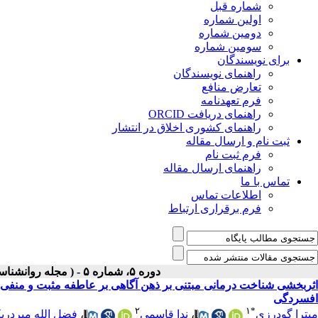
شماره قبل
اولین شماره
دومین شماره
سومین شماره
برای نویسندگان
راهنمای نویسندگان
تعارض منافع
فرم تعهدنامه
راهنمای دریافت ORCID
راهنمای کشوری اخلاق در انتشار
ثبت نام و ارسال مقاله
فرم ثبت نام
راهنمای ارسال مقاله
تماس با ما
اطلاعات تماس
فرم برقراری ارتباط
دوره ۵، شماره ۵ - ( مجله روانشناسی و روانپزشکی شناخت ۱۳۹۷ )
اثربخشی شناخت درمانی مبتنی بر ذهن آگاهی بر عاطفه مثبت و منفی، ا
افسردگی
۲
۱
*
میترا گودرزی
،
ندا قاسمی
،
فضل الله میردریک