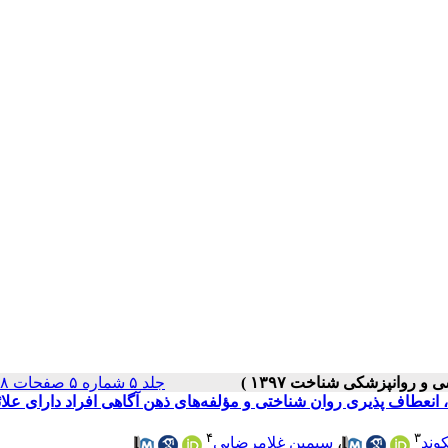
جلد ۵ شماره ۵ صفحات ۶۸-۵۳
نعطاف پذیری روان شناختی و مؤلفه‌های ذهن آگاهی افراد دارای علائ
۴
۳
وند
،
سیمین غلامرضایی