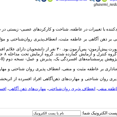
ghasemi_ned
عودکننده با تغییرات در عاطفه، شناخت و کارکردهای عصبی- زیستی در
ر ذهن آگاهی بر عاطفه مثبت، انعطاف‌پذیری روان‌شناختی و مؤلف
روش پژوهش نیمه تجربی همراه با گروه کنترل و آزمایش به صورت پیش‌آزمون- پس‌آزمون بود. ۳۰ نفر از دانشجویان
به روش نمونه‌گیری هدفمند انتخاب ش
ار پژوهش پرسشنامه‌های افسردگی بک، پذیرش و عمل- نسخه دوم (
II
معناداری بر عاطفه مثبت و منفی، انعطاف پذیری روان شناختی و مها
ی روان شناختی و مهارت‌های ذهن‌آگاهی افراد افسرده از اثربخشی
طفه منفی
،
انعطاف پذیری روان‌شناختی
،
مهارت‌های ذهن آگاهی
،
افس
ا پست الکترونیک شما: