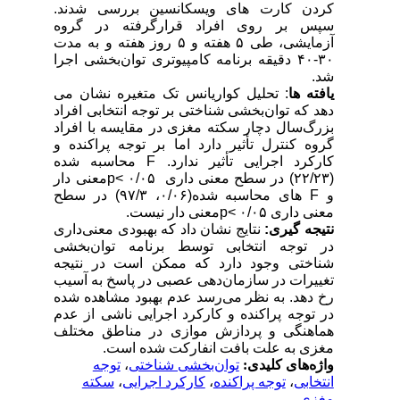
کردن
کارت
های
ویسکانسین
بررسی
شدند
.
سپس
بر
روی
افراد
قرارگرفته
در
گروه
آزمایشی،
طی
۵
هفته
و
۵
روز هفته
و
به
مدت
۳۰-۴۰
دقیقه
برنامه
کامپیوتری
توان‌بخشی
اجرا
شد
.
یافته
ها
:
تحلیل
کواریانس
تک
متغیره
نشان
می
دهد
که
توان‌بخشی
شناختی
بر توجه
انتخابی
افراد
بزرگ‌سال
دچار
سکته
مغزی
در
مقایسه
با
افراد
گروه
کنترل
تأثیر
دارد
اما
بر
توجه
پراکنده
و
کارکرد
اجرایی
تأثیر
ندارد
.
F
محاسبه شده
(۲۲/۲۳) در سطح معنی داری ۰/۰۵
p<
معنی دار
و
F
های محاسبه شده(۰/۰۶، ۹۷/۳) در سطح
معنی داری ۰/۰۵
p<
معنی دار نیست.
نتیجه
گیری:
نتایج
نشان
داد
که
بهبودی
معنی‌داری
در
توجه
انتخابی
توسط
برنامه
توان‌بخشی
شناختی
وجود
دارد که
ممکن
است
در
نتیجه
تغییرات
در
سازمان‌دهی
عصبی
در
پاسخ
به
آسیب
رخ
دهد
.
به
نظر
می‌رسد
عدم
بهبود
مشاهده
شده
در
توجه
پراکنده
و
کارکرد
اجرایی
ناشی
از
عدم
هماهنگی
و
پردازش
موازی
در
مناطق
مختلف
مغزی
به
علت
بافت
انفارکت
شده
است
.
واژه‌های کلیدی:
توان‌بخشی شناختی
،
توجه
انتخابی
،
توجه پراکنده
،
کارکرد اجرایی
،
سکته
مغزی