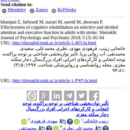
Send citation to:
Mendeley
Zotero
RefWorks
khanjani Z, farhoudi M, nazari M, saeedi M, abravani P.
Effectiveness of cognitive rehabilitation on selective and divided
attention and executive function in adults with stroke. Shenakht
Journal of Psychology and Psychiatry 2018; 5 (3) :81-94
URL:
http://shenakht.muk.ac.ir/article-1-493-fa.html
خانجانی زینب، فرهودی مهدی، نظری محمدعلی، سعیدی
محمدتقی، آب روانی پریا. تأثیر توان‌بخشی شناختی بر توجه پراکنده،
توجه انتخابی و کارکردهای اجرایی افراد بزرگ‌سال دچار سکته
مغزی. مجله روانشناسی و روانپزشکی شناخت. ۱۳۹۷; ۵ (۳)
:۸۱-۹۴
URL:
http://shenakht.muk.ac.ir/article-۱-۴۹۳-fa.html
تأثیر توان‌بخشی شناختی بر توجه پراکنده، توجه
انتخابی و کارکردهای اجرایی افراد بزرگ‌سال
دچار سکته مغزی
۲
۱
زینب خانجانی
،
مهدی فرهودی
۳
،
محمدعلی نظری
،
محمدتقی