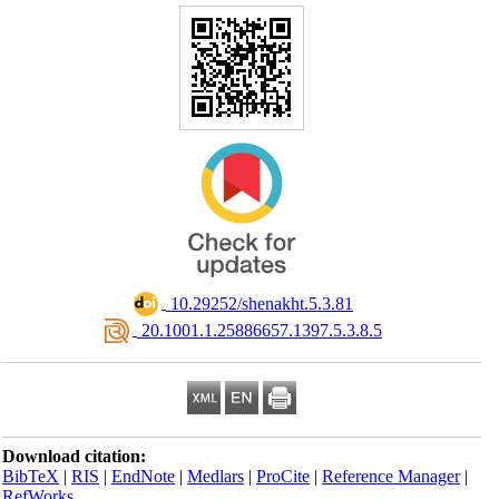
‎ 10.29252/shenakht.5.3.81
‎ 20.1001.1.25886657.1397.5.3.8.5
Download citation:
BibTeX
|
RIS
|
EndNote
|
Medlars
|
ProCite
|
Reference Manager
|
RefWorks