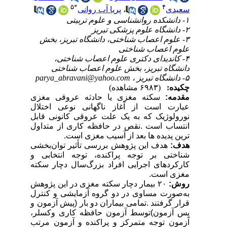
۵
*
۴
سعیدی
،
پریا آب روانی
۱- دانشکده روانشناسی و علوم تربیتی
۲- دانشگاه علوم پزشکی تبریز
۳- علوم اعصاب شناختی، دانشگاه تبریز، بخش
علوم اعصاب شناختی
۴- کاندیدای دکتری علوم اعصاب شناختی،
دانشگاه تبریز، بخش علوم اعصاب شناختی
۵- دانشگاه تبریز ،
parya_abravani@yahoo.com
چکیده:
(۶۹۸۳ مشاهده)
مقدمه:
سکته
مغزی
یا
حادثه
عروقی
مغزی
عبارت
است
از
آغاز
ناگهانی
نوعی
اختلال
نورولوژیک
که
به
یک
علت
عروقی
کانونی
قابل
انتساب
است
.
نقص
در
حافظه
کاری
از
متداول
ترین
پدیده
ها
بعد
از
آسیب
مغزی
است
.
هدف:
هدف
این
پژوهش
بررسی
تأثیر
توان‌بخشی
شناختی
بر
توجه
پراکنده،
توجه
انتخابی
و
کارکردهای
اجرایی
افراد
بزرگ‌سال
دچار
سکته
مغزی
است
.
روش:
۲۰ بیمار
دچار
سکته
مغزی
در
این
پژوهش
به‌صورت
مساوی
در
دو
گروه
آزمایشی
و
کنترل
قرار
گرفتند
.
تمامی
بیماران
دو
بار
)
پیش
آزمون
و
پس
آزمون
(
توسط
آزمون
حافظه
کاری
وکسلر،
آزمون
توجه
متمرکز
و
پراکنده
و
آزمون
مرتب