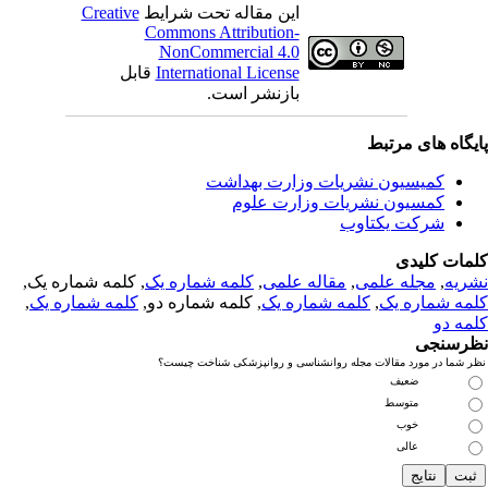
این مقاله تحت شرایط
Creative
Commons Attribution-
NonCommercial 4.0
International License
قابل
بازنشر است.
یگاه های مرتبط
کمیسیون نشریات وزارت بهداشت
کمسیون نشریات وزارت علوم
شرکت یکتاوب
مات کلیدی
ریه
,
مجله علمی
,
مقاله علمی
,
کلمه شماره یک
, کلمه شماره یک,
مه شماره یک
,
کلمه شماره یک
, کلمه شماره دو,
کلمه شماره یک
,
مه دو
رسنجی
 شما در مورد مقالات مجله روانشناسی و روانپزشکی شناخت چیست؟
ضعیف
متوسط
خوب
عالی