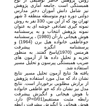
روش
پژوهش حاضر توصیفی از نوع
:
همبستگی است
.
جامعه آماری پژوهش
نیز شامل دانش
آموزان دختر مدارس
دولتی دوره دوم متوسطه منطقه
3
شهر
تهران بود که از این بین،
330
نفر به روش
نمونه
گیری تصادفی خوشه
ای به عنوان
نمونه پژوهش
انتخاب و به پرسشنامه
هوش هیجانی بار
-
آن
(1980)
، پرسشنامه
جوعاطفی
خانواده هیل
برن
(1964)
و
پرسشنامه انگیزه پیشرفت
هرمنس
(1970)
پاسخ گفتند. به منظور
تجزیه و تحلیل داده ها از آزمون های
ضریب همبستگی
پیرسون و تحلیل مسیر
استفاده شد
.
یافته
ها
:
نتایج آزمون تحلیل مسیر نتایج
نشان داد که مدل مورد استفاده پژوهش
از برازش مطلوبی برخوردار است. نتایج
مدل نیز نشان داد که جو عاطفی خانواده
با هوش هیجانی و انگیزش
پیشرفت
رابطه مثبت مستقیم
(P<0/01)
دارد
.
هوش هیجانی با
انگیزش
پیشرفت رابطه