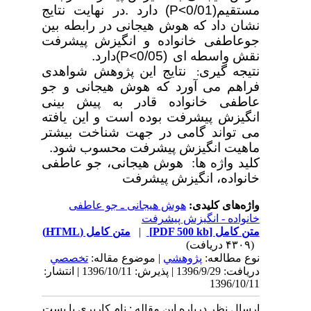
مستقیم
(P<0/01)
دارد
.
در نهایت نتایج
نشان داد که هوش هیجانی در رابطه بین
جوعاطفی خانواده و انگیزش
پیشرفت
نقش واسطه ای
(P<0/05)
دارد
.
نتیجه
گیری
نتایج این پژوهش شواهدی
:
فراهم می
آورد که هوش هیجانی و جو
عاطفی خانواده قادر به پیش بینی
انگیزش پیشرفت بوده است و این یافته
می
تواند گامی در جهت شناخت بیشتر
ماهیت انگیزش پیشرفت محسوب شود
.
کلید واژه
ها:
هوش هیجانی، جو عاطفی
خانواده، انگیزش پیشرفت
واژه‌های کلیدی:
هوش هیجانی ـ جو عاطفی
خانواده - انگیزش پیشرفت
متن کامل
[PDF 500 kb]
|
متن کامل (HTML)
(۴۳۰۹ دریافت)
نوع مطالعه:
پژوهشي
| موضوع مقاله:
تخصصي
دریافت: 1396/9/29 | پذیرش: 1396/10/11 | انتشار:
1396/10/11
ارسال نظر درباره این مقاله : نام کاربری یا پست