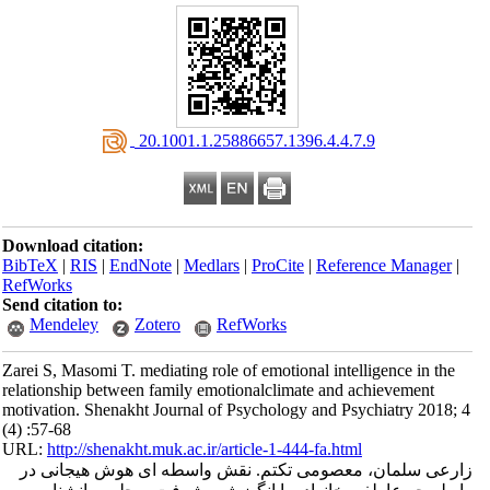
‎ 20.1001.1.25886657.1396.4.4.7.9
Download citation:
BibTeX
|
RIS
|
EndNote
|
Medlars
|
ProCite
|
Reference Manager
|
RefWorks
Send citation to:
Mendeley
Zotero
RefWorks
Zarei S, Masomi T. mediating role of emotional intelligence in the
relationship between family emotionalclimate and achievement
motivation. Shenakht Journal of Psychology and Psychiatry 2018; 4
(4) :57-68
URL:
http://shenakht.muk.ac.ir/article-1-444-fa.html
زارعی سلمان، معصومی تکتم. نقش واسطه ای هوش هیجانی در