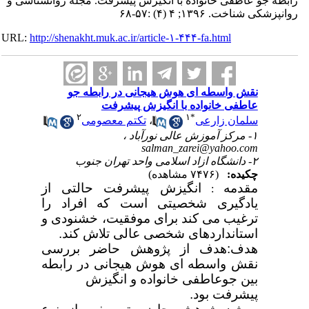
رابطه جو عاطفی خانواده با انگیزش پیشرفت. مجله روانشناسی و
روانپزشکی شناخت. ۱۳۹۶; ۴ (۴) :۵۷-۶۸
URL:
http://shenakht.muk.ac.ir/article-۱-۴۴۴-fa.html
نقش واسطه ای هوش هیجانی در رابطه جو
عاطفی خانواده با انگیزش پیشرفت
۲
۱
*
سلمان زارعی
،
تکتم معصومی
۱- مرکز آموزش عالی نورآباد ،
salman_zarei@yahoo.com
۲- دانشگاه ازاد اسلامی واحد تهران جنوب
چکیده:
(۷۴۷۶ مشاهده)
مقدمه
انگیزش پیشرفت حالتی از
:
یادگیری شخصیتی است که افراد را
ترغیب می
کند برای موفقیت، خشنودی و
استانداردهای شخصی عالی تلاش کند
.
هدف
:
هدف از پژوهش حاضر بررسی
نقش واسطه
ای هوش
هیجانی در رابطه
بین جوعاطفی خانواده و انگیزش
پیشرفت بود
.